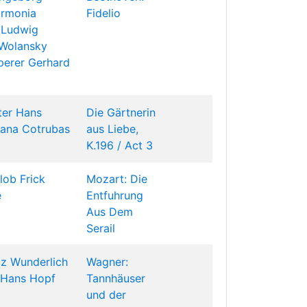
armonia
Fidelio
 Ludwig
Wolansky
perer
Gerhard
ter
Hans
Die Gärtnerin
eana Cotrubas
aus Liebe,
K.196 / Act 3
lob Frick
Mozart: Die
e
Entfuhrung
Aus Dem
Serail
tz Wunderlich
Wagner:
Hans Hopf
Tannhäuser
und der