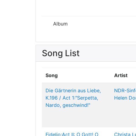
Album
Song List
Song
Artist
Die Gärtnerin aus Liebe,
NDR-Sinf
K.196 / Act 1:"Serpetta,
Helen Do
Nardo, geschwind!"
Fidelio:Act II: O Gott! O
Christa L