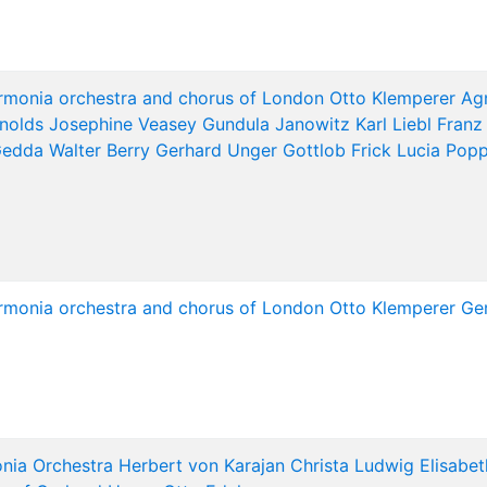
armonia orchestra and chorus of London
Otto Klemperer
Ag
nolds
Josephine Veasey
Gundula Janowitz
Karl Liebl
Franz
Gedda
Walter Berry
Gerhard Unger
Gottlob Frick
Lucia Pop
armonia orchestra and chorus of London
Otto Klemperer
Ge
nia Orchestra
Herbert von Karajan
Christa Ludwig
Elisabet