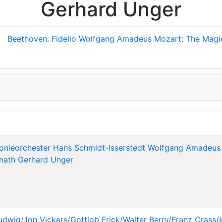
Gerhard Unger
Beethoven: Fidelio
Wolfgang Amadeus Mozart: The Magic 
onieorchester
Hans Schmidt-Isserstedt
Wolfgang Amadeus
nath
Gerhard Unger
udwig/Jon Vickers/Gottlob Frick/Walter Berry/Franz Crass/