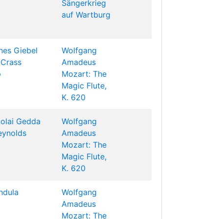
Sängerkrieg
auf Wartburg
nes Giebel
Wolfgang
 Crass
Amadeus
p
Mozart: The
Magic Flute,
K. 620
colai Gedda
Wolfgang
eynolds
Amadeus
Mozart: The
Magic Flute,
K. 620
ndula
Wolfgang
Amadeus
Mozart: The