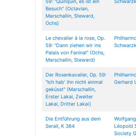
59: "Quinquin, es ist ein
Schwarz
Besuch" (Octavian,
Marschallin, Steward,
Ochs)
Le chevalier à la rose, Op.
Philharmo
59: "Dann ziehen wir ins
Schwarz
Palais von Faninal" (Ochs,
Marschallin, Steward)
Der Rosenkavalier, Op. 59:
Philharmo
"Ich hab' ihn nicht einmal
Gerhard 
geküsst" (Marschallin,
Erster Lakai, Zweiter
Lakai, Dritter Lakai)
Die Entführung aus dem
Wolfgang
Serail, K 384
Léopold 
Society
G