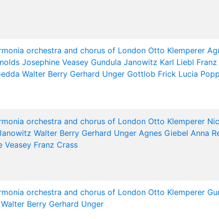
armonia orchestra and chorus of London
Otto Klemperer
Ag
nolds
Josephine Veasey
Gundula Janowitz
Karl Liebl
Franz
Gedda
Walter Berry
Gerhard Unger
Gottlob Frick
Lucia Pop
armonia orchestra and chorus of London
Otto Klemperer
Ni
Janowitz
Walter Berry
Gerhard Unger
Agnes Giebel
Anna R
e Veasey
Franz Crass
armonia orchestra and chorus of London
Otto Klemperer
Gu
Walter Berry
Gerhard Unger