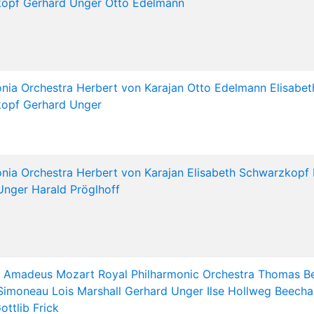
kopf
Gerhard Unger
Otto Edelmann
nia Orchestra
Herbert von Karajan
Otto Edelmann
Elisabet
kopf
Gerhard Unger
nia Orchestra
Herbert von Karajan
Elisabeth Schwarzkopf
Unger
Harald Pröglhoff
 Amadeus Mozart
Royal Philharmonic Orchestra
Thomas B
Simoneau
Lois Marshall
Gerhard Unger
Ilse Hollweg
Beecha
ottlib Frick