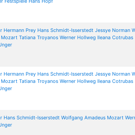
r Festspiele
Hans Hopf
r
Hermann Prey
Hans Schmidt-Isserstedt
Jessye Norman
W
 Mozart
Tatiana Troyanos
Werner Hollweg
Ileana Cotrubas
Unger
r
Hermann Prey
Hans Schmidt-Isserstedt
Jessye Norman
W
 Mozart
Tatiana Troyanos
Werner Hollweg
Ileana Cotrubas
Unger
r
Hans Schmidt-Isserstedt
Wolfgang Amadeus Mozart
Wer
Unger