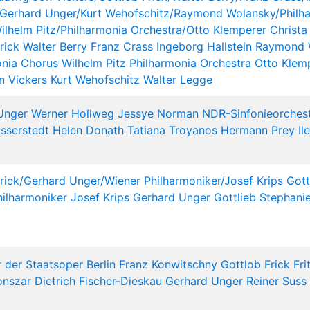
n/Gerhard Unger/Kurt Wehofschitz/Raymond Wolansky/Philh
ilhelm Pitz/Philharmonia Orchestra/Otto Klemperer
Christa
rick
Walter Berry
Franz Crass
Ingeborg Hallstein
Raymond 
onia Chorus
Wilhelm Pitz
Philharmonia Orchestra
Otto Klem
n Vickers
Kurt Wehofschitz
Walter Legge
Unger
Werner Hollweg
Jessye Norman
NDR-Sinfonieorches
sserstedt
Helen Donath
Tatiana Troyanos
Hermann Prey
Il
rick/Gerhard Unger/Wiener Philharmoniker/Josef Krips
Gott
hilharmoniker
Josef Krips
Gerhard Unger
Gottlieb Stephani
 der Staatsoper Berlin
Franz Konwitschny
Gottlob Frick
Fri
onszar
Dietrich Fischer-Dieskau
Gerhard Unger
Reiner Suss