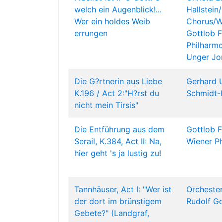
welch ein Augenblick!...
Hallstei
Wer ein holdes Weib
Chorus/W
errungen
Gottlob F
Philharm
Unger
Jo
Die G?rtnerin aus Liebe
Gerhard 
K.196 / Act 2:"H?rst du
Schmidt-I
nicht mein Tirsis"
Die Entführung aus dem
Gottlob F
Serail, K.384, Act II: Na,
Wiener P
hier geht 's ja lustig zu!
Tannhäuser, Act I: "Wer ist
Orchester
der dort im brünstigem
Rudolf G
Gebete?" (Landgraf,