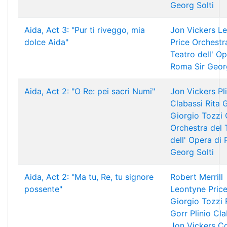
Georg Solti
Aida, Act 3: "Pur ti riveggo, mia
Jon Vickers
Le
dolce Aida"
Price
Orchestr
Teatro dell' Op
Roma
Sir Geor
Aida, Act 2: "O Re: pei sacri Numi"
Jon Vickers
Pl
Clabassi
Rita 
Giorgio Tozzi
Orchestra del 
dell' Opera di
Georg Solti
Aida, Act 2: "Ma tu, Re, tu signore
Robert Merrill
possente"
Leontyne Pric
Giorgio Tozzi
Gorr
Plinio Cl
Jon Vickers
Co