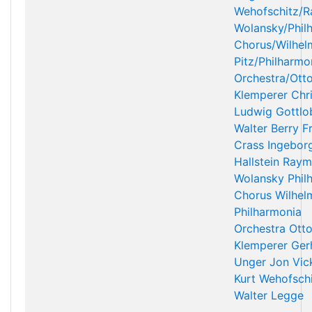
Wehofschitz/
Wolansky/Phil
Chorus/Wilhel
Pitz/Philharmo
Orchestra/Ott
Klemperer
Chr
Ludwig
Gottlo
Walter Berry
F
Crass
Ingebor
Hallstein
Raym
Wolansky
Phil
Chorus
Wilhel
Philharmonia
Orchestra
Ott
Klemperer
Ger
Unger
Jon Vic
Kurt Wehofsch
Walter Legge