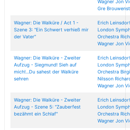
Wagner
Jon Vi
Gre Brouwenst
Wagner: Die Walküre / Act 1 -
Erich Leinsdor
Szene 3: "Ein Schwert verhieß mir
London Symp
der Vater"
Orchestra
Rich
Wagner
Jon Vi
Wagner: Die Walküre - Zweiter
Erich Leinsdor
Aufzug - Siegmund! Sieh auf
London Symp
mich!...Du sahest der Walküre
Orchestra
Birg
sehren
Nilsson
Richar
Wagner
Jon Vi
Wagner: Die Walküre - Zweiter
Erich Leinsdor
Aufzug - Szene 5: "Zauberfest
London Symp
bezähmt ein Schlaf"
Orchestra
Rich
Wagner
Jon Vi