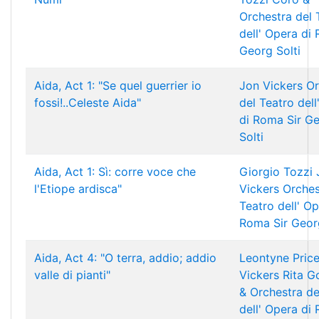
Orchestra del 
dell' Opera di
Georg Solti
Aida, Act 1: "Se quel guerrier io
Jon Vickers
Or
fossi!..Celeste Aida"
del Teatro dell
di Roma
Sir G
Solti
Aida, Act 1: Sì: corre voce che
Giorgio Tozzi
l'Etiope ardisca"
Vickers
Orches
Teatro dell' Op
Roma
Sir Geor
Aida, Act 4: "O terra, addio; addio
Leontyne Pric
valle di pianti"
Vickers
Rita G
& Orchestra de
dell' Opera di