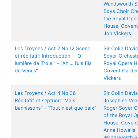
Wandsworth S
Boys Choir
Ch
the Royal Ope
House, Covent
Jon Vickers
Les Troyens / Act 2:No.12 Scène
Sir Colin Davis
et récitatif: Introduction - "O
Soyer
Orchestr
lumière de Troie!" - "Ah!... fuis fils
Royal Opera H
de Vénus"
Covent Garde
Vickers
Les Troyens / Act 4:No.36
Sir Colin Davis
Récitatif et septuor: "Mais
Josephine Vea
bannissons" - "Tout n'est que paix"
Roger Soyer
O
of the Royal O
House, Covent
Anne Howells
Wandsworth S