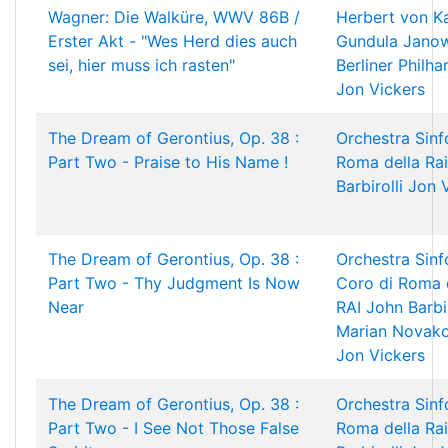
Wagner: Die Walküre, WWV 86B /
Herbert von K
Erster Akt - "Wes Herd dies auch
Gundula Janow
sei, hier muss ich rasten"
Berliner Philh
Jon Vickers
The Dream of Gerontius, Op. 38 :
Orchestra Sinf
Part Two - Praise to His Name !
Roma della Rai
Barbirolli
Jon 
The Dream of Gerontius, Op. 38 :
Orchestra Sinf
Part Two - Thy Judgment Is Now
Coro di Roma 
Near
RAI
John Barbir
Marian Novak
Jon Vickers
The Dream of Gerontius, Op. 38 :
Orchestra Sinf
Part Two - I See Not Those False
Roma della Rai