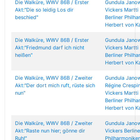
Die Walküre, WWV 86B / Erster
Gundula Janow
Akt:"Die so leidig Los dir
Vickers
Martti
beschied"
Berliner Philh
Herbert von K
Die Walküre, WWV 86B / Erster
Gundula Janow
Akt:"Friedmund darf ich nicht
Vickers
Martti
heißen"
Berliner Philh
Herbert von K
Die Walküre, WWV 86B / Zweiter
Gundula Janow
Akt:"Der dort mich ruft, rüste sich
Régine Crespi
nun"
Vickers
Martti
Berliner Philh
Herbert von K
Die Walküre, WWV 86B / Zweiter
Gundula Janow
Akt:"Raste nun hier; gönne dir
Vickers
Berline
Ruh!"
Philharmoniker