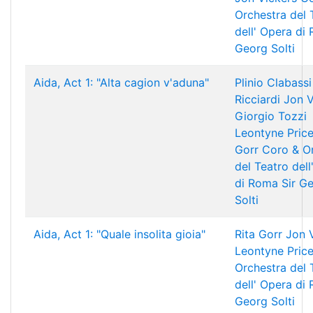
Orchestra del 
dell' Opera di
Georg Solti
Aida, Act 1: "Alta cagion v'aduna"
Plinio Clabassi
Ricciardi
Jon V
Giorgio Tozzi
Leontyne Pric
Gorr
Coro & O
del Teatro dell
di Roma
Sir G
Solti
Aida, Act 1: "Quale insolita gioia"
Rita Gorr
Jon 
Leontyne Pric
Orchestra del 
dell' Opera di
Georg Solti