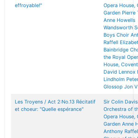
effroyable!"
Opera House, 
Garden
Pierre
Anne Howells
Wandsworth S
Boys Choir
An
Raffell
Elizabe
Bainbridge
Cho
the Royal Ope
House, Covent
David Lennox
Lindholm
Pete
Glossop
Jon V
Les Troyens / Act 2:No.13 Récitatif
Sir Colin Davis
et choeur: "Quelle espérance"
Orchestra of t
Opera House, 
Garden
Anne H
Anthony Raffel