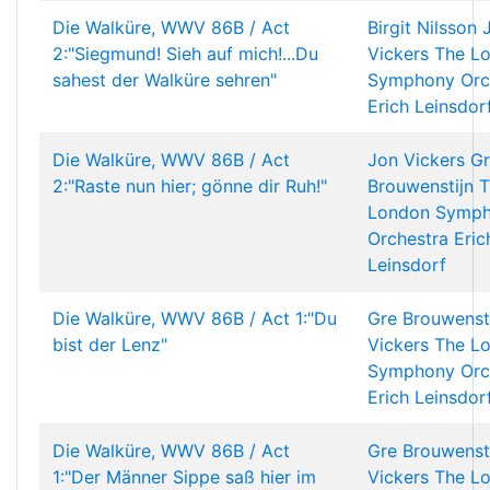
Die Walküre, WWV 86B / Act
Birgit Nilsson
2:"Siegmund! Sieh auf mich!...Du
Vickers
The L
sahest der Walküre sehren"
Symphony Orc
Erich Leinsdor
Die Walküre, WWV 86B / Act
Jon Vickers
Gr
2:"Raste nun hier; gönne dir Ruh!"
Brouwenstijn
T
London Symp
Orchestra
Eric
Leinsdorf
Die Walküre, WWV 86B / Act 1:"Du
Gre Brouwenst
bist der Lenz"
Vickers
The L
Symphony Orc
Erich Leinsdor
Die Walküre, WWV 86B / Act
Gre Brouwenst
1:"Der Männer Sippe saß hier im
Vickers
The L