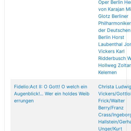
Oper Berlin
He
von Karajan
Mi
Glotz
Berliner
Philharmoniker
der Deutschen
Berlin
Horst
Laubenthal
Jo
Vickers
Karl
Ridderbusch
W
Hollweg
Zolta
Kelemen
Fidelio:Act II: O Gott! O welch ein
Christa Ludwi
Augenblick!... Wer ein holdes Weib
Vickers/Gottlo
errungen
Frick/Walter
Berry/Franz
Crass/Ingebor
Hallstein/Gerh
Unger/Kurt