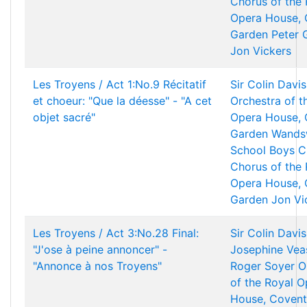
Chorus of the 
Opera House, 
Garden
Peter 
Jon Vickers
Les Troyens / Act 1:No.9 Récitatif
Sir Colin Davis
et choeur: "Que la déesse" - "A cet
Orchestra of t
objet sacré"
Opera House, 
Garden
Wands
School Boys C
Chorus of the 
Opera House, 
Garden
Jon Vi
Les Troyens / Act 3:No.28 Final:
Sir Colin Davis
"J'ose à peine annoncer" -
Josephine Vea
"Annonce à nos Troyens"
Roger Soyer
O
of the Royal O
House, Covent