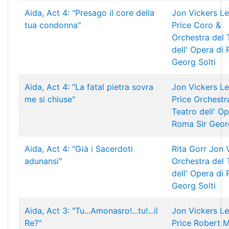
Aida, Act 4: "Presago il core della
Jon Vickers
Le
tua condonna"
Price
Coro &
Orchestra del 
dell' Opera di
Georg Solti
Aida, Act 4: "La fatal pietra sovra
Jon Vickers
Le
me si chiuse"
Price
Orchestr
Teatro dell' Op
Roma
Sir Geor
Aida, Act 4: "Già i Sacerdoti
Rita Gorr
Jon 
adunansi"
Orchestra del 
dell' Opera di
Georg Solti
Aida, Act 3: "Tu...Amonasro!...tu!...il
Jon Vickers
Le
Re?"
Price
Robert Me