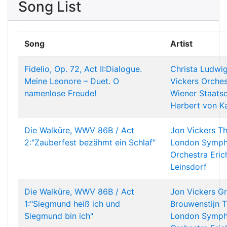
Song List
Song
Artist
Fidelio, Op. 72, Act II:Dialogue.
Christa Ludwi
Meine Leonore – Duet. O
Vickers
Orches
namenlose Freude!
Wiener Staats
Herbert von K
Die Walküre, WWV 86B / Act
Jon Vickers
T
2:"Zauberfest bezähmt ein Schlaf"
London Symp
Orchestra
Eric
Leinsdorf
Die Walküre, WWV 86B / Act
Jon Vickers
Gr
1:"Siegmund heiß ich und
Brouwenstijn
T
Siegmund bin ich"
London Symp