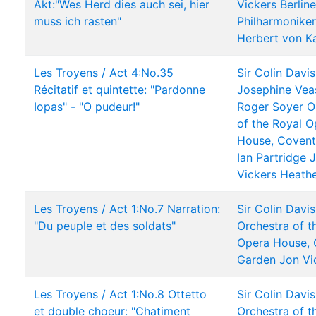
Akt:"Wes Herd dies auch sei, hier
Vickers
Berline
muss ich rasten"
Philharmoniker
Herbert von K
Les Troyens / Act 4:No.35
Sir Colin Davis
Récitatif et quintette: "Pardonne
Josephine Vea
Iopas" - "O pudeur!"
Roger Soyer
O
of the Royal O
House, Covent
Ian Partridge
Vickers
Heath
Les Troyens / Act 1:No.7 Narration:
Sir Colin Davis
"Du peuple et des soldats"
Orchestra of t
Opera House, 
Garden
Jon Vi
Les Troyens / Act 1:No.8 Ottetto
Sir Colin Davis
et double choeur: "Chatiment
Orchestra of t