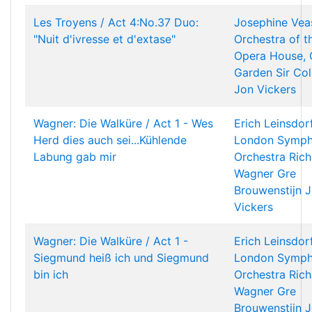
Les Troyens / Act 4:No.37 Duo:
Josephine Vea
"Nuit d'ivresse et d'extase"
Orchestra of t
Opera House, 
Garden
Sir Col
Jon Vickers
Wagner: Die Walküre / Act 1 - Wes
Erich Leinsdor
Herd dies auch sei...Kühlende
London Symp
Labung gab mir
Orchestra
Rich
Wagner
Gre
Brouwenstijn
J
Vickers
Wagner: Die Walküre / Act 1 -
Erich Leinsdor
Siegmund heiß ich und Siegmund
London Symp
bin ich
Orchestra
Rich
Wagner
Gre
Brouwenstijn
J