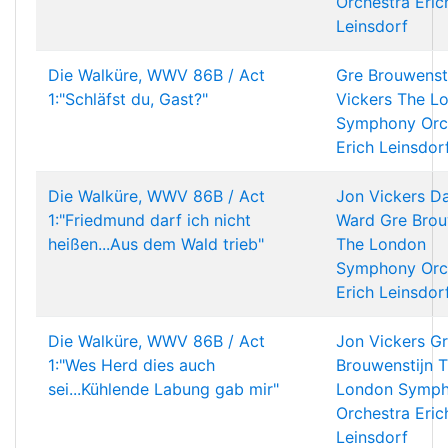
Orchestra
Eric
Leinsdorf
Die Walküre, WWV 86B / Act
Gre Brouwenst
1:"Schläfst du, Gast?"
Vickers
The L
Symphony Orc
Erich Leinsdor
Die Walküre, WWV 86B / Act
Jon Vickers
Da
1:"Friedmund darf ich nicht
Ward
Gre Brou
heißen...Aus dem Wald trieb"
The London
Symphony Orc
Erich Leinsdor
Die Walküre, WWV 86B / Act
Jon Vickers
Gr
1:"Wes Herd dies auch
Brouwenstijn
T
sei...Kühlende Labung gab mir"
London Symp
Orchestra
Eric
Leinsdorf