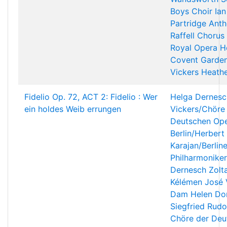
Boys Choir
Ian
Partridge
Anth
Raffell
Chorus 
Royal Opera H
Covent Garde
Vickers
Heath
Fidelio Op. 72, ACT 2: Fidelio : Wer
Helga Dernesc
ein holdes Weib errungen
Vickers/Chöre
Deutschen Op
Berlin/Herbert
Karajan/Berline
Philharmoniker
Dernesch
Zolt
Kélémen
José 
Dam
Helen Do
Siegfried Rudo
Chöre der Deu