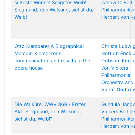
süßeste Wonne! Seligstes Weib! ...
Janowitz
Berli
Siegmund, den Wälsung, siehst du,
Philharmoniker
Weib!
Herbert von K
Otto Klemperer:A Biographical
Christa Ludwi
Memoir: Klemperer's
Gottlob Frick
communication and results in the
Dobson
Jon T
opera house
Jon Vickers
Philharmonia
Orchestra and
Victor Godfre
Die Walküre, WWV 86B / Erster
Gundula Janow
Akt:"Siegmund, den Wälsung,
Vickers
Berline
siehst du, Weib!"
Philharmoniker
Herbert von K