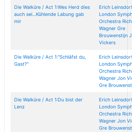
Die Walküre / Act 1:Wes Herd dies
Erich Leinsdor
auch sei...Kühlende Labung gab
London Symp
mir
Orchestra
Rich
Wagner
Gre
Brouwenstijn
J
Vickers
Die Walküre / Act 1:"Schläfst du,
Erich Leinsdor
Gast?"
London Symp
Orchestra
Rich
Wagner
Jon Vi
Gre Brouwenst
Die Walküre / Act 1:Du bist der
Erich Leinsdor
Lenz
London Symp
Orchestra
Rich
Wagner
Jon Vi
Gre Brouwenst