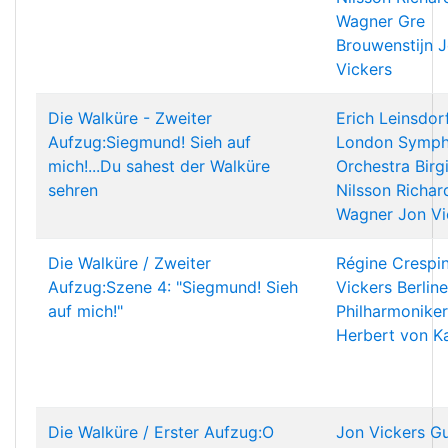
Wagner
Gre
Brouwenstijn
J
Vickers
Die Walküre - Zweiter
Erich Leinsdor
Aufzug:Siegmund! Sieh auf
London Symp
mich!...Du sahest der Walküre
Orchestra
Birg
sehren
Nilsson
Richar
Wagner
Jon Vi
Die Walküre / Zweiter
Régine Crespi
Aufzug:Szene 4: "Siegmund! Sieh
Vickers
Berline
auf mich!"
Philharmoniker
Herbert von K
Die Walküre / Erster Aufzug:O
Jon Vickers
Gu