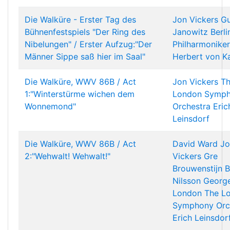
Die Walküre - Erster Tag des
Jon Vickers
Gu
Bühnenfestspiels "Der Ring des
Janowitz
Berli
Nibelungen" / Erster Aufzug:"Der
Philharmoniker
Männer Sippe saß hier im Saal"
Herbert von K
Die Walküre, WWV 86B / Act
Jon Vickers
T
1:"Winterstürme wichen dem
London Symp
Wonnemond"
Orchestra
Eric
Leinsdorf
Die Walküre, WWV 86B / Act
David Ward
Jo
2:"Wehwalt! Wehwalt!"
Vickers
Gre
Brouwenstijn
B
Nilsson
Georg
London
The L
Symphony Orc
Erich Leinsdor