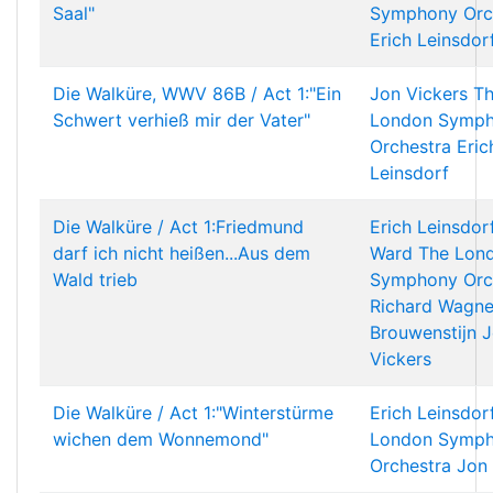
Saal"
Symphony Orc
Erich Leinsdor
Die Walküre, WWV 86B / Act 1:"Ein
Jon Vickers
T
Schwert verhieß mir der Vater"
London Symp
Orchestra
Eric
Leinsdorf
Die Walküre / Act 1:Friedmund
Erich Leinsdor
darf ich nicht heißen...Aus dem
Ward
The Lon
Wald trieb
Symphony Orc
Richard Wagne
Brouwenstijn
J
Vickers
Die Walküre / Act 1:"Winterstürme
Erich Leinsdor
wichen dem Wonnemond"
London Symp
Orchestra
Jon 