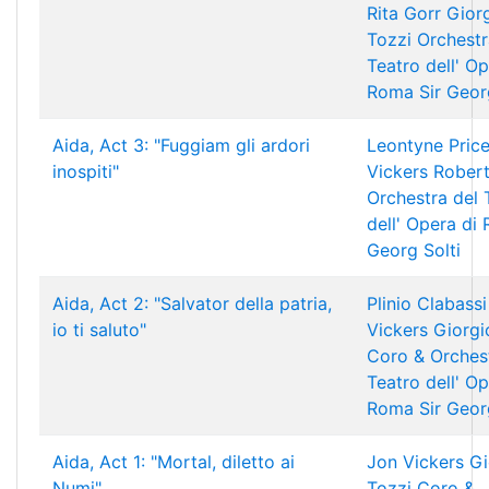
Rita Gorr
Gior
Tozzi
Orchestr
Teatro dell' Op
Roma
Sir Geor
Aida, Act 3: "Fuggiam gli ardori
Leontyne Pric
inospiti"
Vickers
Robert
Orchestra del 
dell' Opera di
Georg Solti
Aida, Act 2: "Salvator della patria,
Plinio Clabassi
io ti saluto"
Vickers
Giorgi
Coro & Orchest
Teatro dell' Op
Roma
Sir Geor
Aida, Act 1: "Mortal, diletto ai
Jon Vickers
Gi
Numi"
Tozzi
Coro &