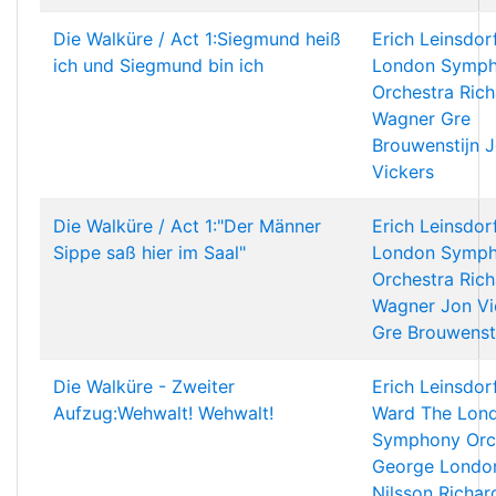
Die Walküre / Act 1:Siegmund heiß
Erich Leinsdor
ich und Siegmund bin ich
London Symp
Orchestra
Rich
Wagner
Gre
Brouwenstijn
J
Vickers
Die Walküre / Act 1:"Der Männer
Erich Leinsdor
Sippe saß hier im Saal"
London Symp
Orchestra
Rich
Wagner
Jon Vi
Gre Brouwenst
Die Walküre - Zweiter
Erich Leinsdor
Aufzug:Wehwalt! Wehwalt!
Ward
The Lon
Symphony Orc
George Londo
Nilsson
Richar