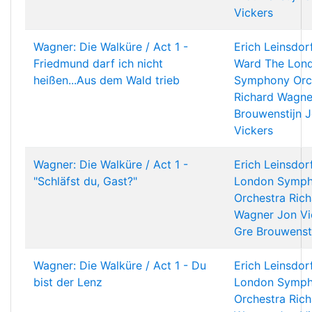
Vickers
Wagner: Die Walküre / Act 1 -
Erich Leinsdor
Friedmund darf ich nicht
Ward
The Lon
heißen...Aus dem Wald trieb
Symphony Orc
Richard Wagne
Brouwenstijn
J
Vickers
Wagner: Die Walküre / Act 1 -
Erich Leinsdor
"Schläfst du, Gast?"
London Symp
Orchestra
Rich
Wagner
Jon Vi
Gre Brouwenst
Wagner: Die Walküre / Act 1 - Du
Erich Leinsdor
bist der Lenz
London Symp
Orchestra
Rich