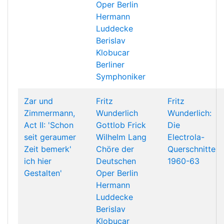
Oper Berlin
Hermann
Luddecke
Berislav
Klobucar
Berliner
Symphoniker
Zar und
Fritz
Fritz
Zimmermann,
Wunderlich
Wunderlich:
Act II: 'Schon
Gottlob Frick
Die
seit geraumer
Wilhelm Lang
Electrola-
Zeit bemerk'
Chöre der
Querschnitte
ich hier
Deutschen
1960-63
Gestalten'
Oper Berlin
Hermann
Luddecke
Berislav
Klobucar