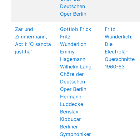
Deutschen
Oper Berlin
Zar und
Gottlob Frick
Fritz
Zimmermann,
Fritz
Wunderlich:
Act I: 'O sancta
Wunderlich
Die
justitia'
Emmy
Electrola-
Hagemann
Querschnitte
Wilhelm Lang
1960-63
Chöre der
Deutschen
Oper Berlin
Hermann
Luddecke
Berislav
Klobucar
Berliner
Symphoniker