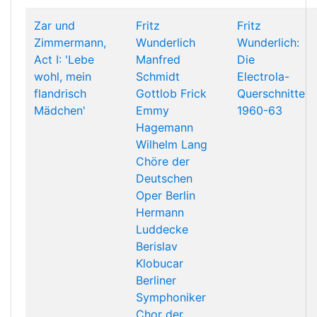
Zar und
Fritz
Fritz
Zimmermann,
Wunderlich
Wunderlich:
Act I: 'Lebe
Manfred
Die
wohl, mein
Schmidt
Electrola-
flandrisch
Gottlob Frick
Querschnitte
Mädchen'
Emmy
1960-63
Hagemann
Wilhelm Lang
Chöre der
Deutschen
Oper Berlin
Hermann
Luddecke
Berislav
Klobucar
Berliner
Symphoniker
Chor der