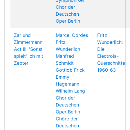
Symphoniker
Chor der
Deutschen
Oper Berlin
Zar und
Marcel Cordes
Fritz
Zimmermann,
Fritz
Wunderlich:
Act III: 'Sonst
Wunderlich
Die
spielt' ich mit
Manfred
Electrola-
Zepter'
Schmidt
Querschnitte
Gottlob Frick
1960-63
Emmy
Hagemann
Wilhelm Lang
Chor der
Deutschen
Oper Berlin
Chöre der
Deutschen