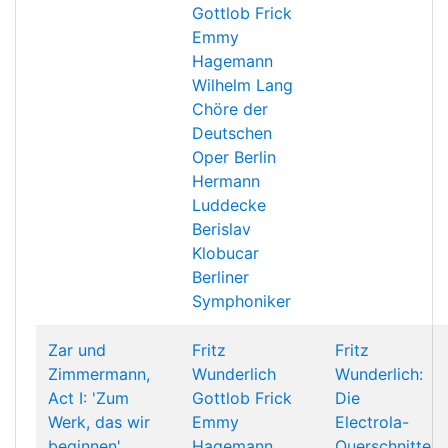
Gottlob Frick
Emmy
Hagemann
Wilhelm Lang
Chöre der
Deutschen
Oper Berlin
Hermann
Luddecke
Berislav
Klobucar
Berliner
Symphoniker
Zar und
Fritz
Fritz
Zimmermann,
Wunderlich
Wunderlich:
Act I: 'Zum
Gottlob Frick
Die
Werk, das wir
Emmy
Electrola-
beginnen'
Hagemann
Querschnitte