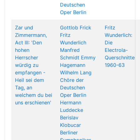
Deutschen
Oper Berlin
Zar und
Gottlob Frick
Fritz
Zimmermann,
Fritz
Wunderlich:
Act III: 'Den
Wunderlich
Die
hohen
Manfred
Electrola-
Herrscher
Schmidt
Emmy
Querschnitte
würdig zu
Hagemann
1960-63
empfangen -
Wilhelm Lang
Heil sei dem
Chöre der
Tag, an
Deutschen
welchem du bei
Oper Berlin
uns erschienen'
Hermann
Luddecke
Berislav
Klobucar
Berliner