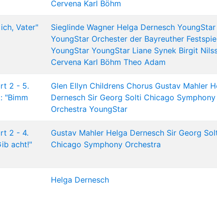
Cervena
Karl Böhm
ich, Vater"
Sieglinde Wagner
Helga Dernesch
YoungStar
YoungStar
Orchester der Bayreuther Festspie
YoungStar
YoungStar
Liane Synek
Birgit Nils
Cervena
Karl Böhm
Theo Adam
t 2 - 5.
Glen Ellyn Childrens Chorus
Gustav Mahler
H
k: "Bimm
Dernesch
Sir Georg Solti
Chicago Symphony
Orchestra
YoungStar
t 2 - 4.
Gustav Mahler
Helga Dernesch
Sir Georg Solt
ib acht!"
Chicago Symphony Orchestra
Helga Dernesch