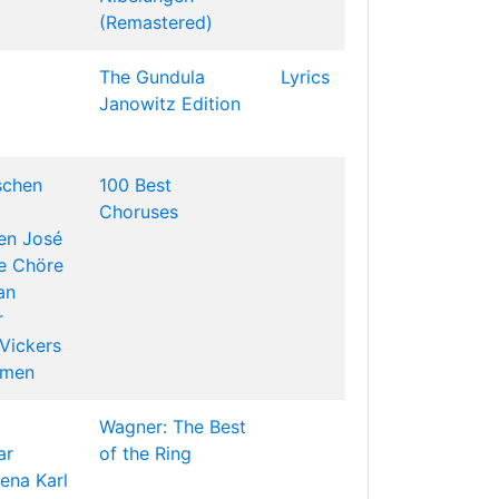
(Remastered)
The Gundula
Lyrics
Janowitz Edition
schen
100 Best
Choruses
en
José
e
Chöre
an
r
Vickers
emen
Wagner: The Best
ar
of the Ring
vena
Karl