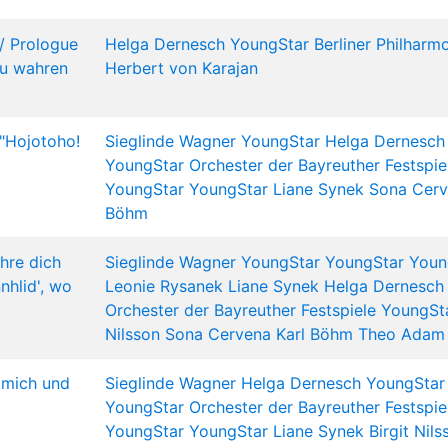
 Prologue
Helga Dernesch
YoungStar
Berliner Philharm
zu wahren
Herbert von Karajan
 "Hojotoho!
Sieglinde Wagner
YoungStar
Helga Dernesch
YoungStar
Orchester der Bayreuther Festspie
YoungStar
YoungStar
Liane Synek
Sona Cer
Böhm
hre dich
Sieglinde Wagner
YoungStar
YoungStar
Youn
nhlid', wo
Leonie Rysanek
Liane Synek
Helga Dernesch
Orchester der Bayreuther Festspiele
YoungSt
Nilsson
Sona Cervena
Karl Böhm
Theo Adam
 mich und
Sieglinde Wagner
Helga Dernesch
YoungStar
YoungStar
Orchester der Bayreuther Festspie
YoungStar
YoungStar
Liane Synek
Birgit Nils