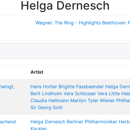
Helga Dernesch
Wagner: The Ring - Highlights
Beethoven: F
Artist
zwingt,
Hans Hotter
Brigitte Fassbaender
Helga Der
Berit Lindholm
Vera Schlosser
Vera Little
Hel
Claudia Hellmann
Marilyn Tyler
Wiener Philh
Sir Georg Solti
Lachend
Helga Dernesch
Berliner Philharmoniker
Herb
Karajan