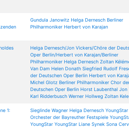
Gundula Janowitz
Helga Dernesch
Berliner
hzenden
Philharmoniker
Herbert von Karajan
 holdes
Helga Dernesch/Jon Vickers/Chöre der Deut
Oper Berlin/Herbert von Karajan/Berliner
Philharmoniker
Helga Dernesch
Zoltan Kélém
Van Dam
Helen Donath
Siegfried Rudolf Fres
der Deutschen Oper Berlin
Herbert von Karaj
Michel Glotz
Berliner Philharmoniker
Chor de
Deutschen Oper Berlin
Horst Laubenthal
Jon 
Karl Ridderbusch
Werner Hollweg
Zoltan Kel
ne 1:
Sieglinde Wagner
Helga Dernesch
YoungStar
Orchester der Bayreuther Festspiele
YoungSt
YoungStar
YoungStar
Liane Synek
Sona Cer