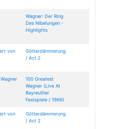
Wagner: Der Ring
Des Nibelungen -
Highlights
ert von
Götterdämmerung
/ Act 2
 Wagner
100 Greatest
Wagner (Live At
Bayreuther
Festspiele / 1966)
ert von
Götterdämmerung
/ Act 2