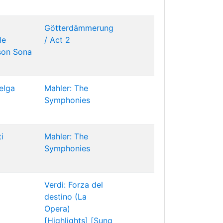
Götterdämmerung
le
/ Act 2
son
Sona
elga
Mahler: The
Symphonies
i
Mahler: The
Symphonies
Verdi: Forza del
destino (La
Opera)
[Highlights] [Sung