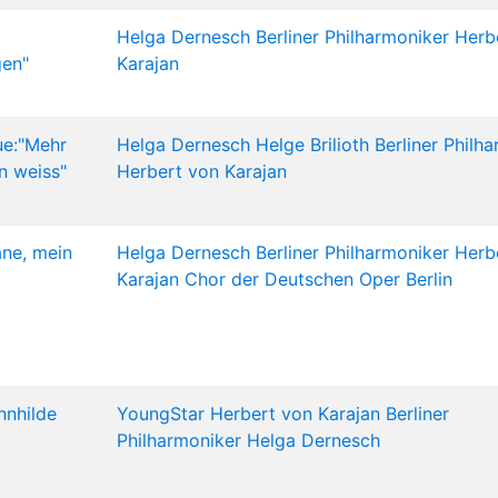
Helga Dernesch
Berliner Philharmoniker
Herb
gen"
Karajan
e:"Mehr
Helga Dernesch
Helge Brilioth
Berliner Philh
n weiss"
Herbert von Karajan
ane, mein
Helga Dernesch
Berliner Philharmoniker
Herb
Karajan
Chor der Deutschen Oper Berlin
nnhilde
YoungStar
Herbert von Karajan
Berliner
Philharmoniker
Helga Dernesch