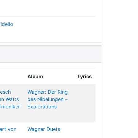
idelio
Album
Lyrics
nesch
Wagner: Der Ring
en Watts
des Nibelungen –
armoniker
Explorations
ert von
Wagner Duets