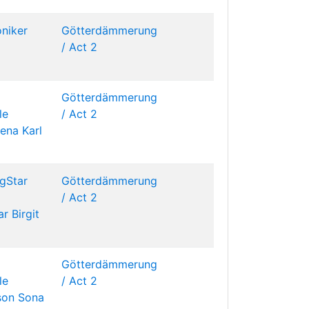
oniker
Götterdämmerung
/ Act 2
Götterdämmerung
le
/ Act 2
vena
Karl
gStar
Götterdämmerung
/ Act 2
ar
Birgit
Götterdämmerung
le
/ Act 2
son
Sona