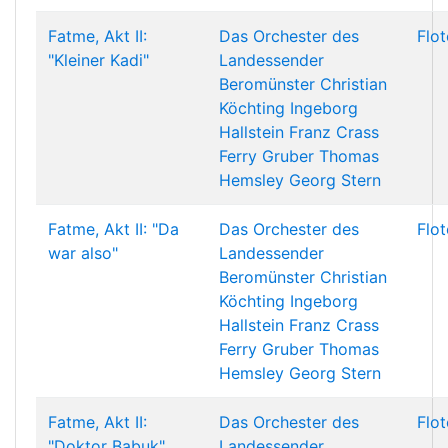
Fatme, Akt II:
Das Orchester des
Flo
"Kleiner Kadi"
Landessender
Beromünster
Christian
Köchting
Ingeborg
Hallstein
Franz Crass
Ferry Gruber
Thomas
Hemsley
Georg Stern
Fatme, Akt II: "Da
Das Orchester des
Flo
war also"
Landessender
Beromünster
Christian
Köchting
Ingeborg
Hallstein
Franz Crass
Ferry Gruber
Thomas
Hemsley
Georg Stern
Fatme, Akt II:
Das Orchester des
Flo
"Doktor Babuk"
Landessender