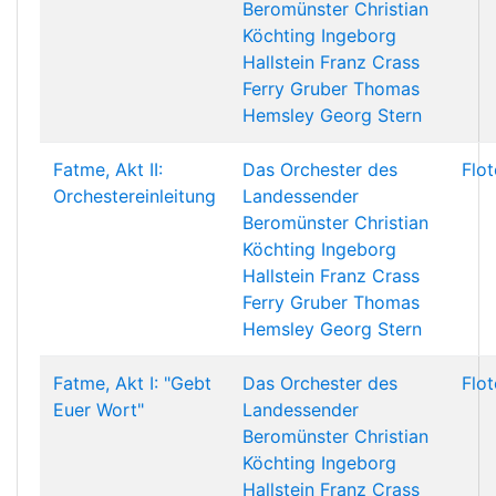
Beromünster
Christian
Köchting
Ingeborg
Hallstein
Franz Crass
Ferry Gruber
Thomas
Hemsley
Georg Stern
Fatme, Akt II:
Das Orchester des
Flo
Orchestereinleitung
Landessender
Beromünster
Christian
Köchting
Ingeborg
Hallstein
Franz Crass
Ferry Gruber
Thomas
Hemsley
Georg Stern
Fatme, Akt I: "Gebt
Das Orchester des
Flo
Euer Wort"
Landessender
Beromünster
Christian
Köchting
Ingeborg
Hallstein
Franz Crass