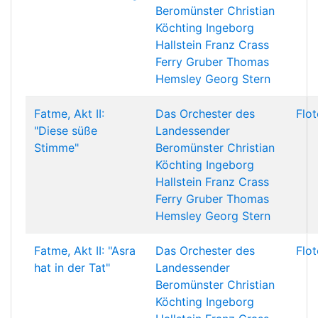
Beromünster
Christian
Köchting
Ingeborg
Hallstein
Franz Crass
Ferry Gruber
Thomas
Hemsley
Georg Stern
Fatme, Akt II:
Das Orchester des
Flo
"Diese süße
Landessender
Stimme"
Beromünster
Christian
Köchting
Ingeborg
Hallstein
Franz Crass
Ferry Gruber
Thomas
Hemsley
Georg Stern
Fatme, Akt II: "Asra
Das Orchester des
Flo
hat in der Tat"
Landessender
Beromünster
Christian
Köchting
Ingeborg