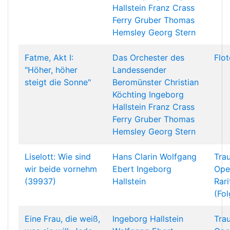
Hallstein
Franz Crass
Ferry Gruber
Thomas
Hemsley
Georg Stern
Fatme, Akt I:
Das Orchester des
Flo
"Höher, höher
Landessender
steigt die Sonne"
Beromünster
Christian
Köchting
Ingeborg
Hallstein
Franz Crass
Ferry Gruber
Thomas
Hemsley
Georg Stern
Liselott: Wie sind
Hans Clarin
Wolfgang
Tra
wir beide vornehm
Ebert
Ingeborg
Ope
(39937)
Hallstein
Rari
(Fol
Eine Frau, die weiß,
Ingeborg Hallstein
Tra