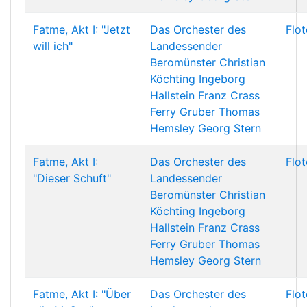
Fatme, Akt I: "Jetzt
Das Orchester des
Flo
will ich"
Landessender
Beromünster
Christian
Köchting
Ingeborg
Hallstein
Franz Crass
Ferry Gruber
Thomas
Hemsley
Georg Stern
Fatme, Akt I:
Das Orchester des
Flo
"Dieser Schuft"
Landessender
Beromünster
Christian
Köchting
Ingeborg
Hallstein
Franz Crass
Ferry Gruber
Thomas
Hemsley
Georg Stern
Fatme, Akt I: "Über
Das Orchester des
Flo