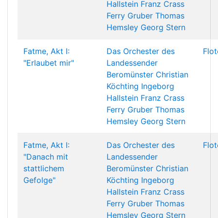
Hallstein
Franz Crass
Ferry Gruber
Thomas
Hemsley
Georg Stern
Fatme, Akt I:
Das Orchester des
Flo
"Erlaubet mir"
Landessender
Beromünster
Christian
Köchting
Ingeborg
Hallstein
Franz Crass
Ferry Gruber
Thomas
Hemsley
Georg Stern
Fatme, Akt I:
Das Orchester des
Flo
"Danach mit
Landessender
stattlichem
Beromünster
Christian
Gefolge"
Köchting
Ingeborg
Hallstein
Franz Crass
Ferry Gruber
Thomas
Hemsley
Georg Stern