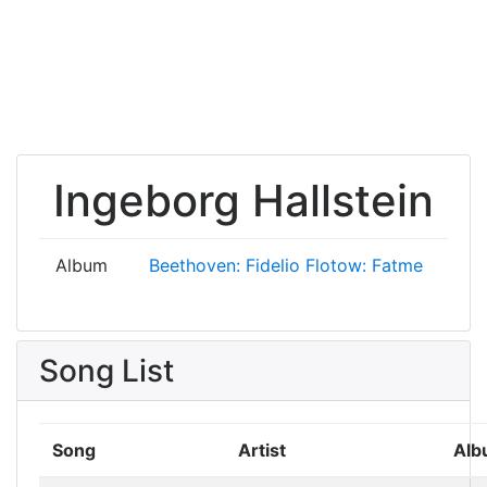
Ingeborg Hallstein
Album
Beethoven: Fidelio
Flotow: Fatme
Song List
Song
Artist
Alb