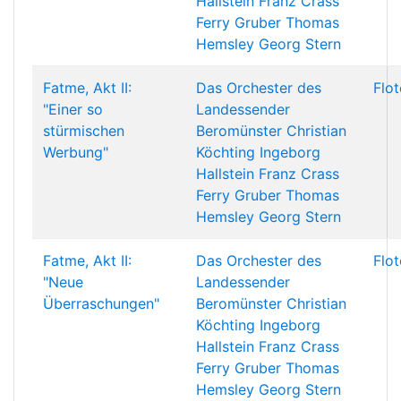
Hallstein
Franz Crass
Ferry Gruber
Thomas
Hemsley
Georg Stern
Fatme, Akt II:
Das Orchester des
Flo
"Einer so
Landessender
stürmischen
Beromünster
Christian
Werbung"
Köchting
Ingeborg
Hallstein
Franz Crass
Ferry Gruber
Thomas
Hemsley
Georg Stern
Fatme, Akt II:
Das Orchester des
Flo
"Neue
Landessender
Überraschungen"
Beromünster
Christian
Köchting
Ingeborg
Hallstein
Franz Crass
Ferry Gruber
Thomas
Hemsley
Georg Stern