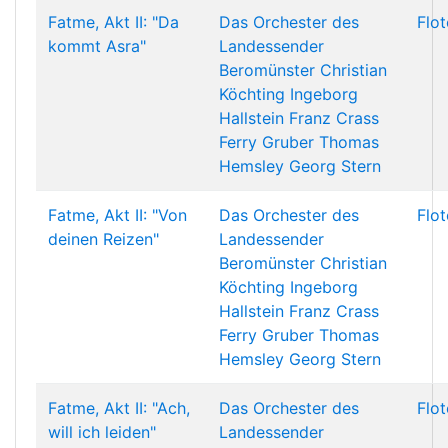
Fatme, Akt II: "Da
Das Orchester des
Flo
kommt Asra"
Landessender
Beromünster
Christian
Köchting
Ingeborg
Hallstein
Franz Crass
Ferry Gruber
Thomas
Hemsley
Georg Stern
Fatme, Akt II: "Von
Das Orchester des
Flo
deinen Reizen"
Landessender
Beromünster
Christian
Köchting
Ingeborg
Hallstein
Franz Crass
Ferry Gruber
Thomas
Hemsley
Georg Stern
Fatme, Akt II: "Ach,
Das Orchester des
Flo
will ich leiden"
Landessender