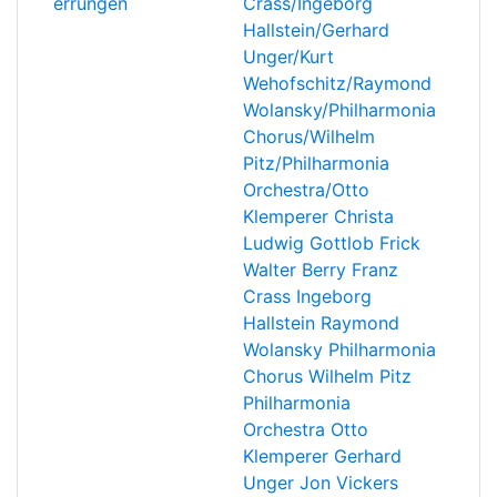
errungen
Crass/Ingeborg
Hallstein/Gerhard
Unger/Kurt
Wehofschitz/Raymond
Wolansky/Philharmonia
Chorus/Wilhelm
Pitz/Philharmonia
Orchestra/Otto
Klemperer
Christa
Ludwig
Gottlob Frick
Walter Berry
Franz
Crass
Ingeborg
Hallstein
Raymond
Wolansky
Philharmonia
Chorus
Wilhelm Pitz
Philharmonia
Orchestra
Otto
Klemperer
Gerhard
Unger
Jon Vickers