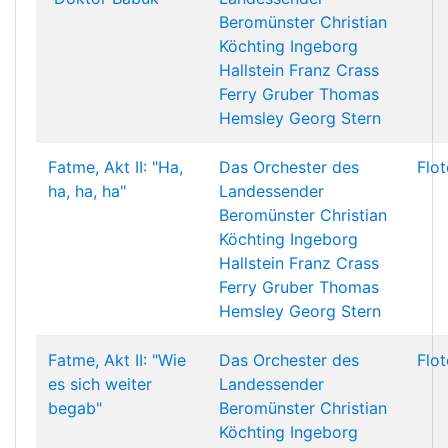
Beromünster
Christian
Köchting
Ingeborg
Hallstein
Franz Crass
Ferry Gruber
Thomas
Hemsley
Georg Stern
Fatme, Akt II: "Ha,
Das Orchester des
Flo
ha, ha, ha"
Landessender
Beromünster
Christian
Köchting
Ingeborg
Hallstein
Franz Crass
Ferry Gruber
Thomas
Hemsley
Georg Stern
Fatme, Akt II: "Wie
Das Orchester des
Flo
es sich weiter
Landessender
begab"
Beromünster
Christian
Köchting
Ingeborg