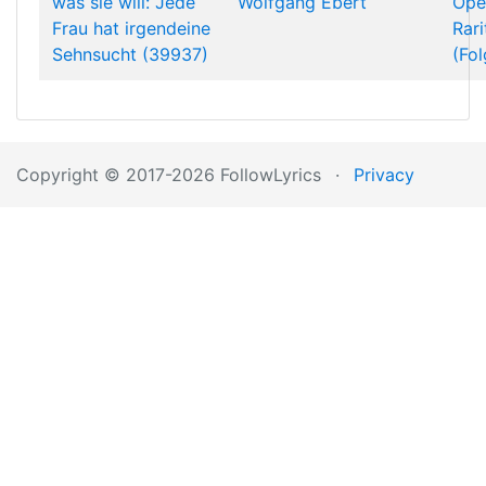
was sie will: Jede
Wolfgang Ebert
Ope
Frau hat irgendeine
Rari
Sehnsucht (39937)
(Fol
Copyright © 2017-2026 FollowLyrics
·
Privacy