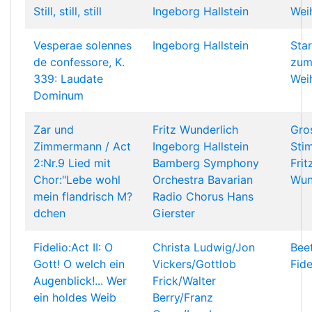
Still, still, still
Ingeborg Hallstein
Wei
Vesperae solennes
Ingeborg Hallstein
Star
de confessore, K.
zu
339: Laudate
Wei
Dominum
Zar und
Fritz Wunderlich
Gro
Zimmermann / Act
Ingeborg Hallstein
Sti
2:Nr.9 Lied mit
Bamberg Symphony
Frit
Chor:"Lebe wohl
Orchestra
Bavarian
Wun
mein flandrisch M?
Radio Chorus
Hans
dchen
Gierster
Fidelio:Act II: O
Christa Ludwig/Jon
Bee
Gott! O welch ein
Vickers/Gottlob
Fide
Augenblick!... Wer
Frick/Walter
ein holdes Weib
Berry/Franz