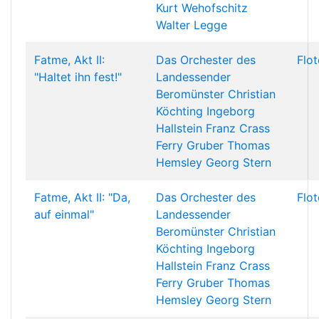
Kurt Wehofschitz
Walter Legge
Fatme, Akt II:
Das Orchester des
Flo
"Haltet ihn fest!"
Landessender
Beromünster
Christian
Köchting
Ingeborg
Hallstein
Franz Crass
Ferry Gruber
Thomas
Hemsley
Georg Stern
Fatme, Akt II: "Da,
Das Orchester des
Flo
auf einmal"
Landessender
Beromünster
Christian
Köchting
Ingeborg
Hallstein
Franz Crass
Ferry Gruber
Thomas
Hemsley
Georg Stern