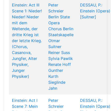
Einstein: Act III
Peter
DESSAU, P.:
Scene 1: Nieder!
Schreier
Einstein (Opera)
Nieder! Nieder
Berlin State
[Suitner]
mit dem
Opera
Weltende, der
Chorus
Berlin
dritte Krieg ist
Staatskapelle
der letzte Krieg.
Otmar
(Chorus,
Suitner
Casanova,
Reiner Suss
Jungfer, Alter
Sylvia Pawlik
Physiker,
Renate Hoff
Junger
Gunther
Physiker)
Kurth
Sieglinde
Jahn
Einstein: Act I
Peter
DESSAU, P.:
Scene 7: Mein
Schreier
Einstein (Opera)