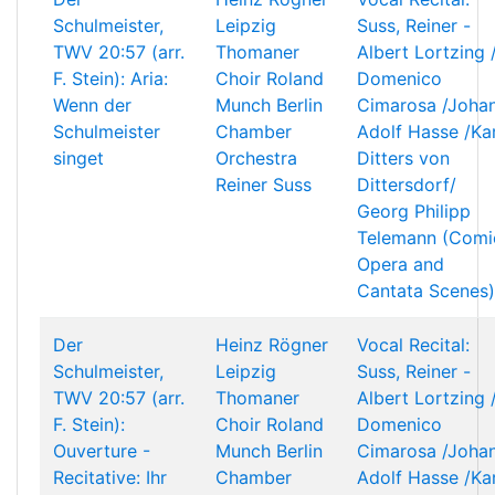
Schulmeister,
Leipzig
Suss, Reiner -
TWV 20:57 (arr.
Thomaner
Albert Lortzing 
F. Stein): Aria:
Choir
Roland
Domenico
Wenn der
Munch
Berlin
Cimarosa /Joha
Schulmeister
Chamber
Adolf Hasse /Kar
singet
Orchestra
Ditters von
Reiner Suss
Dittersdorf/
Georg Philipp
Telemann (Comi
Opera and
Cantata Scenes)
Der
Heinz Rögner
Vocal Recital:
Schulmeister,
Leipzig
Suss, Reiner -
TWV 20:57 (arr.
Thomaner
Albert Lortzing 
F. Stein):
Choir
Roland
Domenico
Ouverture -
Munch
Berlin
Cimarosa /Joha
Recitative: Ihr
Chamber
Adolf Hasse /Kar