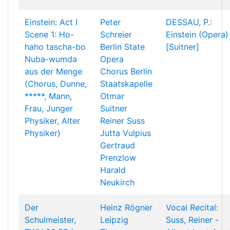
Einstein: Act I
Peter
DESSAU, P.:
Scene 1: Ho-
Schreier
Einstein (Opera)
haho tascha-bo
Berlin State
[Suitner]
Nuba-wumda
Opera
aus der Menge
Chorus
Berlin
(Chorus, Dunne,
Staatskapelle
*****, Mann,
Otmar
Frau, Junger
Suitner
Physiker, Alter
Reiner Suss
Physiker)
Jutta Vulpius
Gertraud
Prenzlow
Harald
Neukirch
Der
Heinz Rögner
Vocal Recital:
Schulmeister,
Leipzig
Suss, Reiner -