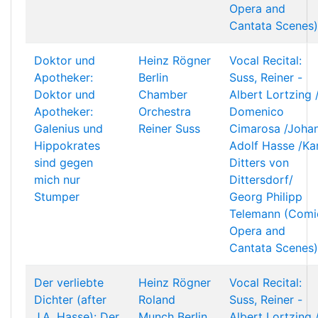
Opera and
Cantata Scenes)
Doktor und
Heinz Rögner
Vocal Recital:
Apotheker:
Berlin
Suss, Reiner -
Doktor und
Chamber
Albert Lortzing 
Apotheker:
Orchestra
Domenico
Galenius und
Reiner Suss
Cimarosa /Joha
Hippokrates
Adolf Hasse /Kar
sind gegen
Ditters von
mich nur
Dittersdorf/
Stumper
Georg Philipp
Telemann (Comi
Opera and
Cantata Scenes)
Der verliebte
Heinz Rögner
Vocal Recital:
Dichter (after
Roland
Suss, Reiner -
J.A. Hasse): Der
Munch
Berlin
Albert Lortzing 