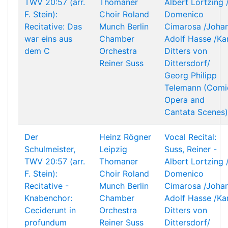
TWV 20:57 (arr.
Thomaner
Albert Lortzing 
F. Stein):
Choir
Roland
Domenico
Recitative: Das
Munch
Berlin
Cimarosa /Joha
war eins aus
Chamber
Adolf Hasse /Kar
dem C
Orchestra
Ditters von
Reiner Suss
Dittersdorf/
Georg Philipp
Telemann (Comi
Opera and
Cantata Scenes)
Der
Heinz Rögner
Vocal Recital:
Schulmeister,
Leipzig
Suss, Reiner -
TWV 20:57 (arr.
Thomaner
Albert Lortzing 
F. Stein):
Choir
Roland
Domenico
Recitative -
Munch
Berlin
Cimarosa /Joha
Knabenchor:
Chamber
Adolf Hasse /Kar
Ceciderunt in
Orchestra
Ditters von
profundum
Reiner Suss
Dittersdorf/