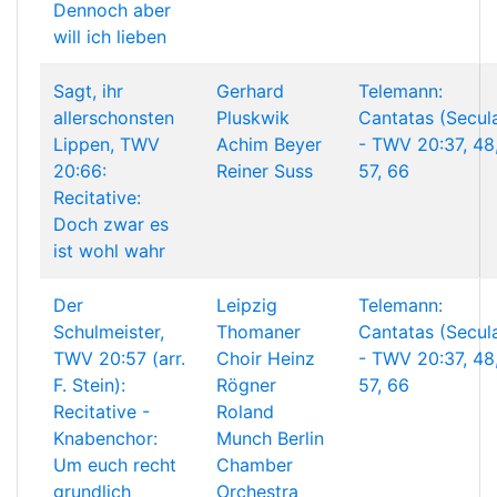
Dennoch aber
will ich lieben
Sagt, ihr
Gerhard
Telemann:
allerschonsten
Pluskwik
Cantatas (Secul
Lippen, TWV
Achim Beyer
- TWV 20:37, 48
20:66:
Reiner Suss
57, 66
Recitative:
Doch zwar es
ist wohl wahr
Der
Leipzig
Telemann:
Schulmeister,
Thomaner
Cantatas (Secul
TWV 20:57 (arr.
Choir
Heinz
- TWV 20:37, 48
F. Stein):
Rögner
57, 66
Recitative -
Roland
Knabenchor:
Munch
Berlin
Um euch recht
Chamber
grundlich
Orchestra