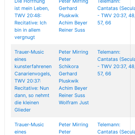
Die Hoffnung
Peter Mirring
Telemann:
ist mein Leben,
Gerhard
Cantatas (Secul
TWV 20:48:
Pluskwik
- TWV 20:37, 48
Recitative: Ich
Achim Beyer
57, 66
bin in allem
Reiner Suss
vergnugt
Trauer-Music
Peter Mirring
Telemann:
eines
Peter
Cantatas (Secul
kunsterfahrenen
Schikora
- TWV 20:37, 48
Canarienvogels,
Gerhard
57, 66
TWV 20:37:
Pluskwik
Recitative: Nun
Achim Beyer
dann, so nehmt
Reiner Suss
die kleinen
Wolfram Just
Glieder
Trauer-Music
Peter Mirring
Telemann:
eines
Peter
Cantatas (Secul