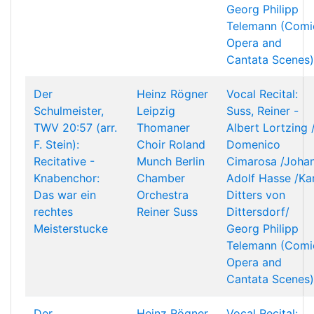
Georg Philipp
Telemann (Comi
Opera and
Cantata Scenes)
Der
Heinz Rögner
Vocal Recital:
Schulmeister,
Leipzig
Suss, Reiner -
TWV 20:57 (arr.
Thomaner
Albert Lortzing 
F. Stein):
Choir
Roland
Domenico
Recitative -
Munch
Berlin
Cimarosa /Joha
Knabenchor:
Chamber
Adolf Hasse /Kar
Das war ein
Orchestra
Ditters von
rechtes
Reiner Suss
Dittersdorf/
Meisterstucke
Georg Philipp
Telemann (Comi
Opera and
Cantata Scenes)
Der
Heinz Rögner
Vocal Recital: