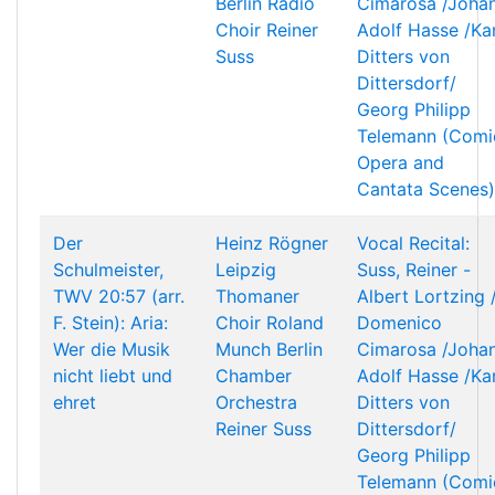
Berlin Radio
Cimarosa /Joha
Choir
Reiner
Adolf Hasse /Kar
Suss
Ditters von
Dittersdorf/
Georg Philipp
Telemann (Comi
Opera and
Cantata Scenes)
Der
Heinz Rögner
Vocal Recital:
Schulmeister,
Leipzig
Suss, Reiner -
TWV 20:57 (arr.
Thomaner
Albert Lortzing 
F. Stein): Aria:
Choir
Roland
Domenico
Wer die Musik
Munch
Berlin
Cimarosa /Joha
nicht liebt und
Chamber
Adolf Hasse /Kar
ehret
Orchestra
Ditters von
Reiner Suss
Dittersdorf/
Georg Philipp
Telemann (Comi