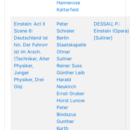
Hannerose
Katterfeld
Einstein: Act II
Peter
DESSAU, P.:
Scene 6:
Schreier
Einstein (Opera)
Deutschland ist
Berlin
[Suitner]
hin. Der Fuhrorr
Staatskapelle
ist im Arsch.
Otmar
(Techniker, Alter
Suitner
Physiker,
Reiner Suss
Junger
Günther Leib
Physiker, Drei
Harald
GIs)
Neukirch
Ernst Gruber
Horst Lunow
Peter
Bindszus
Gunther
Kurth