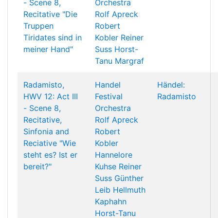
- Scene 8,
Orchestra
Recitative "Die
Rolf Apreck
Truppen
Robert
Tiridates sind in
Kobler
Reiner
meiner Hand"
Suss
Horst-
Tanu Margraf
Radamisto,
Handel
Händel:
HWV 12: Act III
Festival
Radamisto
- Scene 8,
Orchestra
Recitative,
Rolf Apreck
Sinfonia and
Robert
Reciative "Wie
Kobler
steht es? Ist er
Hannelore
bereit?"
Kuhse
Reiner
Suss
Günther
Leib
Hellmuth
Kaphahn
Horst-Tanu