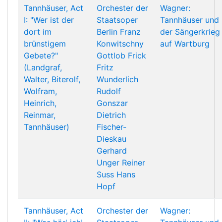
Tannhäuser, Act
Orchester der
Wagner:
I: "Wer ist der
Staatsoper
Tannhäuser und
dort im
Berlin
Franz
der Sängerkrieg
brünstigem
Konwitschny
auf Wartburg
Gebete?"
Gottlob Frick
(Landgraf,
Fritz
Walter, Biterolf,
Wunderlich
Wolfram,
Rudolf
Heinrich,
Gonszar
Reinmar,
Dietrich
Tannhäuser)
Fischer-
Dieskau
Gerhard
Unger
Reiner
Suss
Hans
Hopf
Tannhäuser, Act
Orchester der
Wagner: