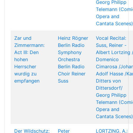
Georg Philipp
Telemann (Comi
Opera and
Cantata Scenes)
Zar und
Heinz Rögner
Vocal Recital:
Zimmermann:
Berlin Radio
Suss, Reiner -
Act III: Den
Symphony
Albert Lortzing 
hohen
Orchestra
Domenico
Herrscher
Berlin Radio
Cimarosa /Joha
wurdig zu
Choir
Reiner
Adolf Hasse /Kar
empfangen
Suss
Ditters von
Dittersdorf/
Georg Philipp
Telemann (Comi
Opera and
Cantata Scenes)
Der Wildschutz:
Peter
LORTZING, A.: