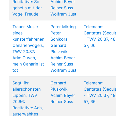
Recitative: So
Achim Beyer
gehet's mit der
Reiner Suss
Vogel Freude
Wolfram Just
Trauer-Music
Peter Mirring
Telemann:
eines
Peter
Cantatas (Secul
kunsterfahrenen
Schikora
- TWV 20:37, 48
Canarienvogels,
Gerhard
57, 66
TWV 20:37:
Pluskwik
Aria: O weh,
Achim Beyer
mein Canarin ist
Reiner Suss
tot
Wolfram Just
Sagt, ihr
Gerhard
Telemann:
allerschonsten
Pluskwik
Cantatas (Secul
Lippen, TWV
Achim Beyer
- TWV 20:37, 48
20:66:
Reiner Suss
57, 66
Recitative: Ach,
auserwahltes