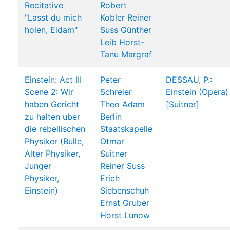
Recitative
Robert
"Lasst du mich
Kobler
Reiner
holen, Eidam"
Suss
Günther
Leib
Horst-
Tanu Margraf
Einstein: Act III
Peter
DESSAU, P.:
Scene 2: Wir
Schreier
Einstein (Opera)
haben Gericht
Theo Adam
[Suitner]
zu halten uber
Berlin
die rebellischen
Staatskapelle
Physiker (Bulle,
Otmar
Alter Physiker,
Suitner
Junger
Reiner Suss
Physiker,
Erich
Einstein)
Siebenschuh
Ernst Gruber
Horst Lunow