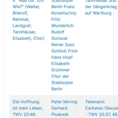
II: "Was hör' ich!
Staatsoper
Tannhäuser und
Wie?" (Walter,
Berlin
Franz
der Sängerkrieg
Biterolf,
Konwitschny
auf Wartburg
Reinmar,
Fritz
Landgraf,
Wunderlich
Tannhäuser,
Rudolf
Elisabeth, Chor)
Gonszar
Reiner Suss
Gottlob Frick
Hans Hopf
Elisabeth
Grümmer
Chor der
Staatsoper
Berlin
Die Hoffnung
Peter Mirring
Telemann:
ist mein Leben,
Gerhard
Cantatas (Secul
TWV 20:48:
Pluskwik
- TWV 20:37, 48