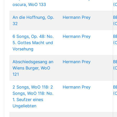
oscura, WoO 133
(
An die Hoffnung, Op.
Hermann Prey
B
32
(
6 Songs, Op. 48: No.
Hermann Prey
B
5. Gottes Macht und
(
Vorsehung
Abschiedsgesang an
Hermann Prey
B
Wiens Burger, WoO
(
121
2 Songs, WoO 118: 2
Hermann Prey
B
Songs, WoO 118: No.
(
1. Seufzer eines
Ungeliebten