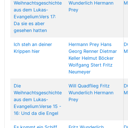
Weihnachtsgeschichte
Wunderlich
Hermann
M
aus dem Lukas-
Prey
Evangelium:Vers 17:
Da sie es aber
gesehen hatten
Ich steh an deiner
Hermann Prey
Hans
D
Krippen hier
Georg Renner
Dietmar
M
Keller
Helmut Böcker
Wolfgang Stert
Fritz
Neumeyer
Die
Will Quadflieg
Fritz
D
Weihnachtsgeschichte
Wunderlich
Hermann
M
aus dem Lukas-
Prey
Evangelium:Verse 15 -
16: Und da die Engel
Es kommt ein Schiff
Fritz Wunderlich
D