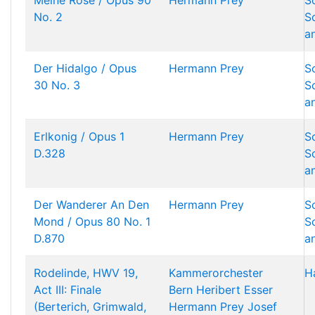
Meine Rose / Opus 90
Hermann Prey
S
No. 2
S
a
Der Hidalgo / Opus
Hermann Prey
S
30 No. 3
S
a
Erlkonig / Opus 1
Hermann Prey
S
D.328
S
a
Der Wanderer An Den
Hermann Prey
S
Mond / Opus 80 No. 1
S
D.870
a
Rodelinde, HWV 19,
Kammerorchester
H
Act III: Finale
Bern
Heribert Esser
(Berterich, Grimwald,
Hermann Prey
Josef