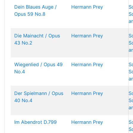
Dein Blaues Auge /
Hermann Prey
S
Opus 59 No.8
S
a
Die Mainacht / Opus
Hermann Prey
S
43 No.2
S
a
Wiegenlied / Opus 49
Hermann Prey
S
No.4
S
a
Der Spielmann / Opus
Hermann Prey
S
40 No.4
S
a
Im Abendrot D.799
Hermann Prey
S
S