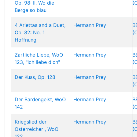
Op. 98: II. Wo die
(
Berge so blau
4 Ariettas and a Duet,
Hermann Prey
B
Op. 82: No. 1.
(
Hoffnung
Zartliche Liebe, WoO
Hermann Prey
B
123, "Ich liebe dich"
(
Der Kuss, Op. 128
Hermann Prey
B
(
Der Bardengeist, WoO
Hermann Prey
B
142
(
Kriegslied der
Hermann Prey
B
Osterreicher , WoO
(
122