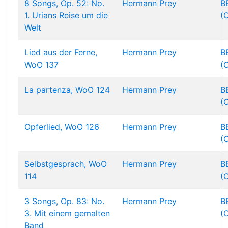
8 Songs, Op. 52: No.
Hermann Prey
B
1. Urians Reise um die
(
Welt
Lied aus der Ferne,
Hermann Prey
B
WoO 137
(
La partenza, WoO 124
Hermann Prey
B
(
Opferlied, WoO 126
Hermann Prey
B
(
Selbstgesprach, WoO
Hermann Prey
B
114
(
3 Songs, Op. 83: No.
Hermann Prey
B
3. Mit einem gemalten
(
Band