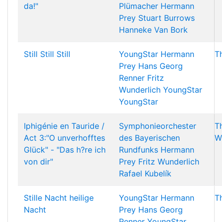
da!"
Plümacher
Hermann
Prey
Stuart Burrows
Hanneke Van Bork
Still Still Still
YoungStar
Hermann
T
Prey
Hans Georg
Renner
Fritz
Wunderlich
YoungStar
YoungStar
Iphigénie en Tauride /
Symphonieorchester
T
Act 3:"O unverhofftes
des Bayerischen
W
Glück" - "Das h?re ich
Rundfunks
Hermann
von dir"
Prey
Fritz Wunderlich
Rafael Kubelík
Stille Nacht heilige
YoungStar
Hermann
T
Nacht
Prey
Hans Georg
Renner
YoungStar