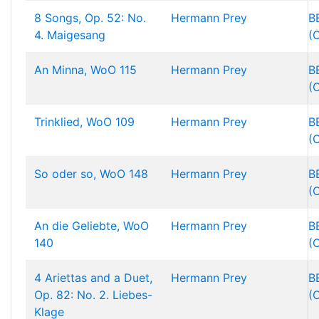
8 Songs, Op. 52: No.
Hermann Prey
B
4. Maigesang
(
An Minna, WoO 115
Hermann Prey
B
(
Trinklied, WoO 109
Hermann Prey
B
(
So oder so, WoO 148
Hermann Prey
B
(
An die Geliebte, WoO
Hermann Prey
B
140
(
4 Ariettas and a Duet,
Hermann Prey
B
Op. 82: No. 2. Liebes-
(
Klage