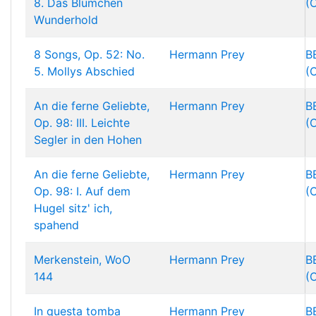
8. Das Blumchen
(
Wunderhold
8 Songs, Op. 52: No.
Hermann Prey
B
5. Mollys Abschied
(
An die ferne Geliebte,
Hermann Prey
B
Op. 98: III. Leichte
(
Segler in den Hohen
An die ferne Geliebte,
Hermann Prey
B
Op. 98: I. Auf dem
(
Hugel sitz' ich,
spahend
Merkenstein, WoO
Hermann Prey
B
144
(
In questa tomba
Hermann Prey
B