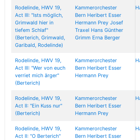
Rodelinde, HWV 19,
Kammerorchester
H
Act III: "Ists möglich,
Bern
Heribert Esser
Grimwald hier in
Hermann Prey
Josef
tiefem Schlaf"
Traxel
Hans Günther
(Berterich, Grimwald,
Grimm
Erna Berger
Garibald, Rodelinde)
Rodelinde, HWV 19,
Kammerorchester
H
Act III: "Wer von euch
Bern
Heribert Esser
verriet mich ärger"
Hermann Prey
(Berterich)
Rodelinde, HWV 19,
Kammerorchester
H
Act II: "Ein Kuss nur"
Bern
Heribert Esser
(Berterich)
Hermann Prey
Rodelinde, HWV 19,
Kammerorchester
H
Act II: "O Berterich"
Bern
Heribert Esser