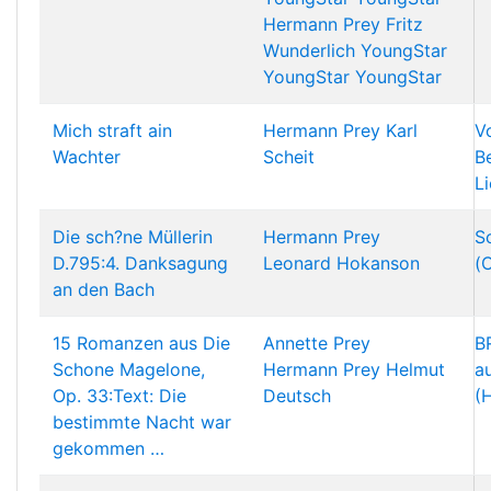
Hermann Prey
Fritz
Wunderlich
YoungStar
YoungStar
YoungStar
Mich straft ain
Hermann Prey
Karl
V
Wachter
Scheit
B
Li
Die sch?ne Müllerin
Hermann Prey
S
D.795:4. Danksagung
Leonard Hokanson
(
an den Bach
15 Romanzen aus Die
Annette Prey
B
Schone Magelone,
Hermann Prey
Helmut
a
Op. 33:Text: Die
Deutsch
(
bestimmte Nacht war
gekommen …