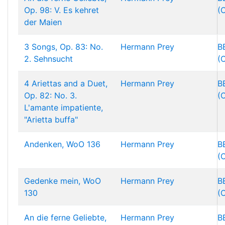
Op. 98: V. Es kehret
(
der Maien
3 Songs, Op. 83: No.
Hermann Prey
B
2. Sehnsucht
(
4 Ariettas and a Duet,
Hermann Prey
B
Op. 82: No. 3.
(
L'amante impatiente,
"Arietta buffa"
Andenken, WoO 136
Hermann Prey
B
(
Gedenke mein, WoO
Hermann Prey
B
130
(
An die ferne Geliebte,
Hermann Prey
B