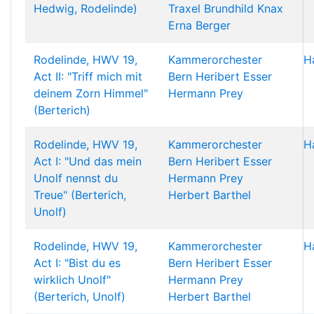
Hedwig, Rodelinde)
Traxel
Brundhild Knax
Erna Berger
Rodelinde, HWV 19,
Kammerorchester
H
Act II: "Triff mich mit
Bern
Heribert Esser
deinem Zorn Himmel"
Hermann Prey
(Berterich)
Rodelinde, HWV 19,
Kammerorchester
H
Act I: "Und das mein
Bern
Heribert Esser
Unolf nennst du
Hermann Prey
Treue" (Berterich,
Herbert Barthel
Unolf)
Rodelinde, HWV 19,
Kammerorchester
H
Act I: "Bist du es
Bern
Heribert Esser
wirklich Unolf"
Hermann Prey
(Berterich, Unolf)
Herbert Barthel