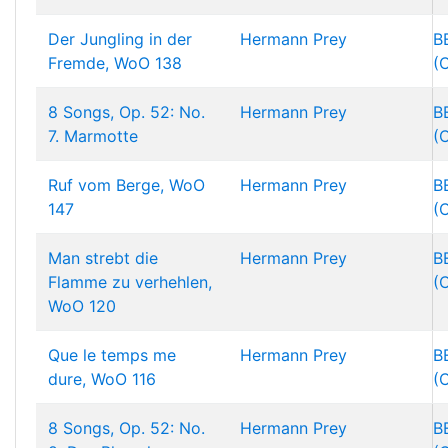
Der Jungling in der
Hermann Prey
B
Fremde, WoO 138
(
8 Songs, Op. 52: No.
Hermann Prey
B
7. Marmotte
(
Ruf vom Berge, WoO
Hermann Prey
B
147
(
Man strebt die
Hermann Prey
B
Flamme zu verhehlen,
(
WoO 120
Que le temps me
Hermann Prey
B
dure, WoO 116
(
8 Songs, Op. 52: No.
Hermann Prey
B