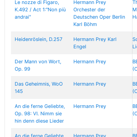
Le nozze di Figaro,
Hermann Prey
T
K.492 / Act 1:"Non più
Orchester der
M
andrai"
Deutschen Oper Berlin
H
Karl Böhm
Heidenröslein, D.257
Hermann Prey
Karl
S
Engel
L
Der Mann von Wort,
Hermann Prey
B
Op. 99
(
Das Geheimnis, WoO
Hermann Prey
B
145
(
An die ferne Geliebte,
Hermann Prey
B
Op. 98: VI. Nimm sie
(
hin denn diese Lieder
An die ferne Geliebte,
Hermann Prey
B