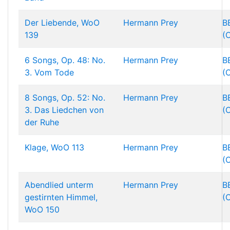
Der Liebende, WoO
Hermann Prey
B
139
(
6 Songs, Op. 48: No.
Hermann Prey
B
3. Vom Tode
(
8 Songs, Op. 52: No.
Hermann Prey
B
3. Das Liedchen von
(
der Ruhe
Klage, WoO 113
Hermann Prey
B
(
Abendlied unterm
Hermann Prey
B
gestirnten Himmel,
(
WoO 150