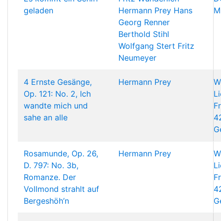
geladen
Hermann Prey
Hans
M
Georg Renner
Berthold Stihl
Wolfgang Stert
Fritz
Neumeyer
4 Ernste Gesänge,
Hermann Prey
Wo
Op. 121: No. 2, Ich
L
wandte mich und
F
sahe an alle
4
G
Rosamunde, Op. 26,
Hermann Prey
Wo
D. 797: No. 3b,
L
Romanze. Der
F
Vollmond strahlt auf
4
Bergeshöh’n
G