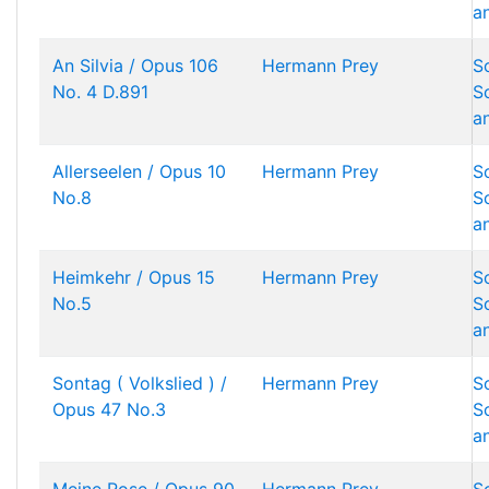
a
An Silvia / Opus 106
Hermann Prey
S
No. 4 D.891
S
a
Allerseelen / Opus 10
Hermann Prey
S
No.8
S
a
Heimkehr / Opus 15
Hermann Prey
S
No.5
S
a
Sontag ( Volkslied ) /
Hermann Prey
S
Opus 47 No.3
S
a