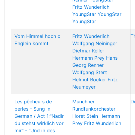
Fritz Wunderlich
YoungStar
YoungStar
YoungStar
Vom Himmel hoch o
Fritz Wunderlich
T
Englein kommt
Wolfgang Neininger
Dietmar Keller
Hermann Prey
Hans
Georg Renner
Wolfgang Stert
Helmut Böcker
Fritz
Neumeyer
Les pêcheurs de
Münchner
D
perles - Sung in
Rundfunkorchester
German / Act 1:"Nadir
Horst Stein
Hermann
du stehst wirklich vor
Prey
Fritz Wunderlich
mir" - "Und in des