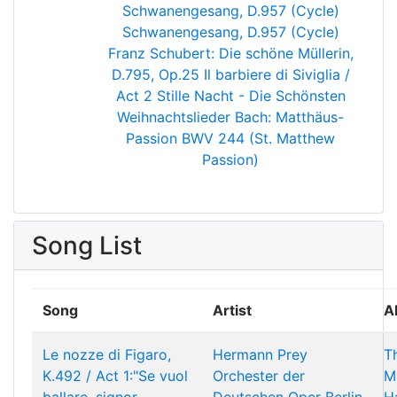
Schwanengesang, D.957 (Cycle)
Schwanengesang, D.957 (Cycle)
Franz Schubert: Die schöne Müllerin,
D.795, Op.25
Il barbiere di Siviglia /
Act 2
Stille Nacht - Die Schönsten
Weihnachtslieder
Bach: Matthäus-
Passion BWV 244 (St. Matthew
Passion)
Song List
Song
Artist
A
Le nozze di Figaro,
Hermann Prey
T
K.492 / Act 1:"Se vuol
Orchester der
M