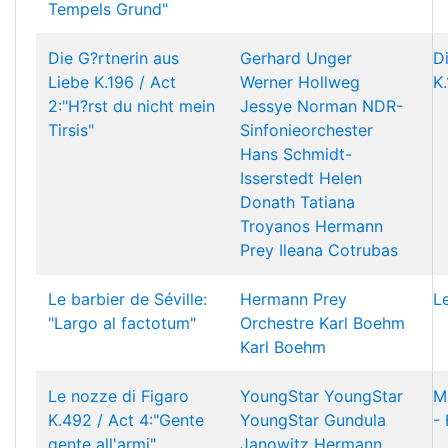
Tempels Grund"
Die G?rtnerin aus
Gerhard Unger
D
Liebe K.196 / Act
Werner Hollweg
K.
2:"H?rst du nicht mein
Jessye Norman
NDR-
Tirsis"
Sinfonieorchester
Hans Schmidt-
Isserstedt
Helen
Donath
Tatiana
Troyanos
Hermann
Prey
Ileana Cotrubas
Le barbier de Séville:
Hermann Prey
L
"Largo al factotum"
Orchestre Karl Boehm
Karl Boehm
Le nozze di Figaro
YoungStar
YoungStar
M
K.492 / Act 4:"Gente
YoungStar
Gundula
- 
gente all'armi"
Janowitz
Hermann