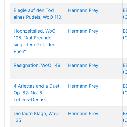
Elegie auf den Tod
Hermann Prey
B
eines Pudels, WoO 110
(
Hochzeitslied, WoO
Hermann Prey
B
105, "Auf Freunde,
(
singt dem Gott der
Ehen"
Resignation, WoO 149
Hermann Prey
B
(
4 Ariettas and a Duet,
Hermann Prey
B
Op. 82: No. 5.
(
Lebens-Genuss
Die laute Klage, WoO
Hermann Prey
B
135
(