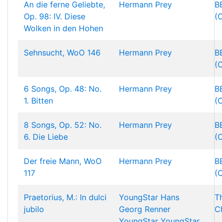
An die ferne Geliebte,
Hermann Prey
B
Op. 98: IV. Diese
(
Wolken in den Hohen
Sehnsucht, WoO 146
Hermann Prey
B
(
6 Songs, Op. 48: No.
Hermann Prey
B
1. Bitten
(
8 Songs, Op. 52: No.
Hermann Prey
B
6. Die Liebe
(
Der freie Mann, WoO
Hermann Prey
B
117
(
Praetorius, M.: In dulci
YoungStar
Hans
T
jubilo
Georg Renner
C
YoungStar
YoungStar