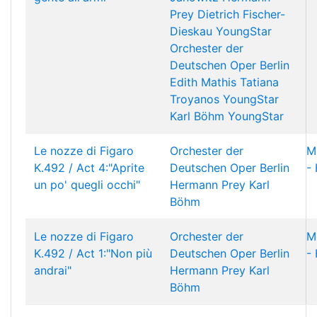
Prey
Dietrich Fischer-
Dieskau
YoungStar
Orchester der
Deutschen Oper Berlin
Edith Mathis
Tatiana
Troyanos
YoungStar
Karl Böhm
YoungStar
Le nozze di Figaro
Orchester der
M
K.492 / Act 4:"Aprite
Deutschen Oper Berlin
- 
un po' quegli occhi"
Hermann Prey
Karl
Böhm
Le nozze di Figaro
Orchester der
M
K.492 / Act 1:"Non più
Deutschen Oper Berlin
- 
andrai"
Hermann Prey
Karl
Böhm