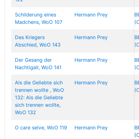
Schilderung eines
Hermann Prey
B
Madchens, WoO 107
(
Des Kriegers
Hermann Prey
B
Abschied, WoO 143
(
Der Gesang der
Hermann Prey
B
Nachtigall, WoO 141
(
Als die Geliebte sich
Hermann Prey
B
trennen wollte , WoO
(
132: Als die Geliebte
sich trennen wollte,
WoO 132
O care selve, WoO 119
Hermann Prey
B
(