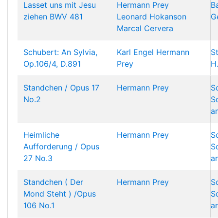
Lasset uns mit Jesu
Hermann Prey
B
ziehen BWV 481
Leonard Hokanson
G
Marcal Cervera
Schubert: An Sylvia,
Karl Engel
Hermann
St
Op.106/4, D.891
Prey
H.
Standchen / Opus 17
Hermann Prey
S
No.2
S
a
Heimliche
Hermann Prey
S
Aufforderung / Opus
S
27 No.3
a
Standchen ( Der
Hermann Prey
S
Mond Steht ) /Opus
S
106 No.1
a