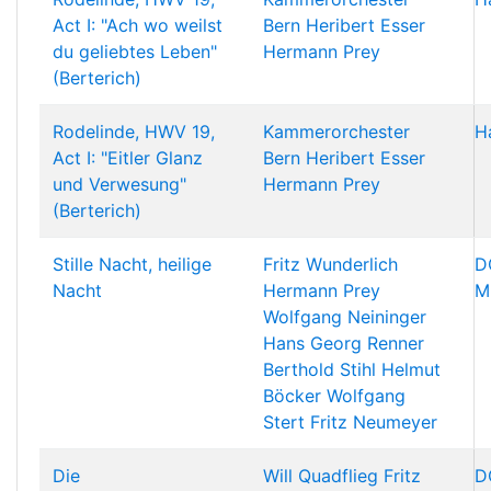
Act I: "Ach wo weilst
Bern
Heribert Esser
du geliebtes Leben"
Hermann Prey
(Berterich)
Rodelinde, HWV 19,
Kammerorchester
H
Act I: "Eitler Glanz
Bern
Heribert Esser
und Verwesung"
Hermann Prey
(Berterich)
Stille Nacht, heilige
Fritz Wunderlich
D
Nacht
Hermann Prey
M
Wolfgang Neininger
Hans Georg Renner
Berthold Stihl
Helmut
Böcker
Wolfgang
Stert
Fritz Neumeyer
Die
Will Quadflieg
Fritz
D