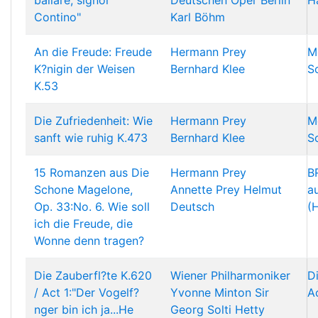
ballare, signor
Deutschen Oper Berlin
H
Contino"
Karl Böhm
An die Freude: Freude
Hermann Prey
M
K?nigin der Weisen
Bernhard Klee
S
K.53
Die Zufriedenheit: Wie
Hermann Prey
M
sanft wie ruhig K.473
Bernhard Klee
S
15 Romanzen aus Die
Hermann Prey
B
Schone Magelone,
Annette Prey
Helmut
a
Op. 33:No. 6. Wie soll
Deutsch
(
ich die Freude, die
Wonne denn tragen?
Die Zauberfl?te K.620
Wiener Philharmoniker
D
/ Act 1:"Der Vogelf?
Yvonne Minton
Sir
A
nger bin ich ja...He
Georg Solti
Hetty