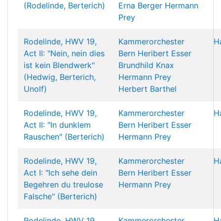
(Rodelinde, Berterich)
Erna Berger
Hermann
Prey
Rodelinde, HWV 19,
Kammerorchester
H
Act II: "Nein, nein dies
Bern
Heribert Esser
ist kein Blendwerk"
Brundhild Knax
(Hedwig, Berterich,
Hermann Prey
Unolf)
Herbert Barthel
Rodelinde, HWV 19,
Kammerorchester
H
Act II: "In dunklem
Bern
Heribert Esser
Rauschen" (Berterich)
Hermann Prey
Rodelinde, HWV 19,
Kammerorchester
H
Act I: "Ich sehe dein
Bern
Heribert Esser
Begehren du treulose
Hermann Prey
Falsche" (Berterich)
Rodelinde, HWV 19,
Kammerorchester
H