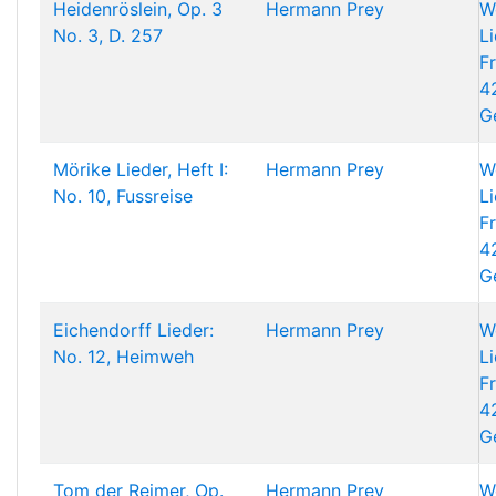
Heidenröslein, Op. 3
Hermann Prey
Wo
No. 3, D. 257
L
F
4
G
Mörike Lieder, Heft I:
Hermann Prey
Wo
No. 10, Fussreise
L
F
4
G
Eichendorff Lieder:
Hermann Prey
Wo
No. 12, Heimweh
L
F
4
G
Tom der Reimer, Op.
Hermann Prey
Wo