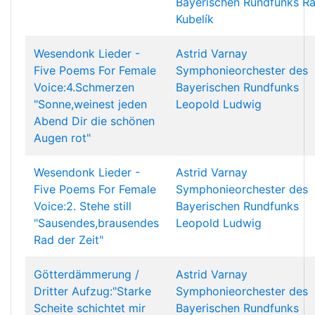
Bayerischen Rundfunks
Ra
Kubelík
Wesendonk Lieder -
Astrid Varnay
Five Poems For Female
Symphonieorchester des
Voice:4.Schmerzen
Bayerischen Rundfunks
"Sonne,weinest jeden
Leopold Ludwig
Abend Dir die schönen
Augen rot"
Wesendonk Lieder -
Astrid Varnay
Five Poems For Female
Symphonieorchester des
Voice:2. Stehe still
Bayerischen Rundfunks
"Sausendes,brausendes
Leopold Ludwig
Rad der Zeit"
Götterdämmerung /
Astrid Varnay
Dritter Aufzug:"Starke
Symphonieorchester des
Scheite schichtet mir
Bayerischen Rundfunks