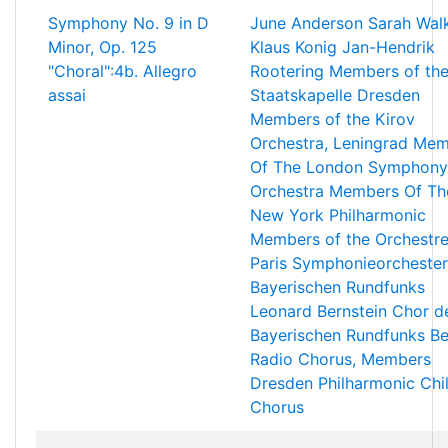
Symphony No. 9 in D
June Anderson
Sarah Wal
Minor, Op. 125
Klaus Konig
Jan-Hendrik
"Choral":4b. Allegro
Rootering
Members of th
assai
Staatskapelle Dresden
Members of the Kirov
Orchestra, Leningrad
Mem
Of The London Symphony
Orchestra
Members Of Th
New York Philharmonic
Members of the Orchestr
Paris
Symphonieorchester
Bayerischen Rundfunks
Leonard Bernstein
Chor d
Bayerischen Rundfunks
Be
Radio Chorus, Members
Dresden Philharmonic Chi
Chorus