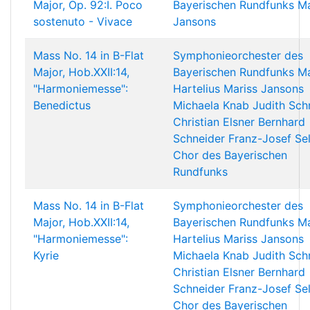
Major, Op. 92:I. Poco
Bayerischen Rundfunks
Ma
sostenuto - Vivace
Jansons
Mass No. 14 in B-Flat
Symphonieorchester des
Major, Hob.XXII:14,
Bayerischen Rundfunks
Ma
"Harmoniemesse":
Hartelius
Mariss Jansons
Benedictus
Michaela Knab
Judith Sc
Christian Elsner
Bernhard
Schneider
Franz-Josef Sel
Chor des Bayerischen
Rundfunks
Mass No. 14 in B-Flat
Symphonieorchester des
Major, Hob.XXII:14,
Bayerischen Rundfunks
Ma
"Harmoniemesse":
Hartelius
Mariss Jansons
Kyrie
Michaela Knab
Judith Sc
Christian Elsner
Bernhard
Schneider
Franz-Josef Sel
Chor des Bayerischen