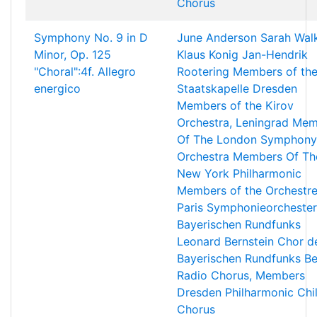
Chorus
Symphony No. 9 in D
June Anderson
Sarah Wal
Minor, Op. 125
Klaus Konig
Jan-Hendrik
"Choral":4f. Allegro
Rootering
Members of th
energico
Staatskapelle Dresden
Members of the Kirov
Orchestra, Leningrad
Mem
Of The London Symphony
Orchestra
Members Of Th
New York Philharmonic
Members of the Orchestr
Paris
Symphonieorchester
Bayerischen Rundfunks
Leonard Bernstein
Chor d
Bayerischen Rundfunks
Be
Radio Chorus, Members
Dresden Philharmonic Chi
Chorus