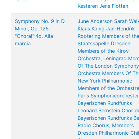
Kesteren
Jens Flottan
Symphony No. 9 in D
June Anderson
Sarah Wal
Minor, Op. 125
Klaus Konig
Jan-Hendrik
"Choral":4d. Alla
Rootering
Members of th
marcia
Staatskapelle Dresden
Members of the Kirov
Orchestra, Leningrad
Mem
Of The London Symphony
Orchestra
Members Of Th
New York Philharmonic
Members of the Orchestr
Paris
Symphonieorchester
Bayerischen Rundfunks
Leonard Bernstein
Chor d
Bayerischen Rundfunks
Be
Radio Chorus, Members
Dresden Philharmonic Chi