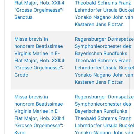
Flat Major, Hob. XXII:4
Theobald Schrems
Franz
"Grosse Orgelmesse":
Lehrndorfer
Ursula Buckel
Sanctus
Yonako Nagano
John van
Kesteren
Jens Flottan
Missa brevis in
Regensburger Domspatze
honorem Beatissimae
Symphonieorchester des
Virginis Mariae in E-
Bayerischen Rundfunks
Flat Major, Hob. XXII:4
Theobald Schrems
Franz
"Grosse Orgelmesse":
Lehrndorfer
Ursula Buckel
Credo
Yonako Nagano
John van
Kesteren
Jens Flottan
Missa brevis in
Regensburger Domspatze
honorem Beatissimae
Symphonieorchester des
Virginis Mariae in E-
Bayerischen Rundfunks
Flat Major, Hob. XXII:4
Theobald Schrems
Franz
"Grosse Orgelmesse":
Lehrndorfer
Ursula Buckel
Kyrie
Yonako Nagano
John van