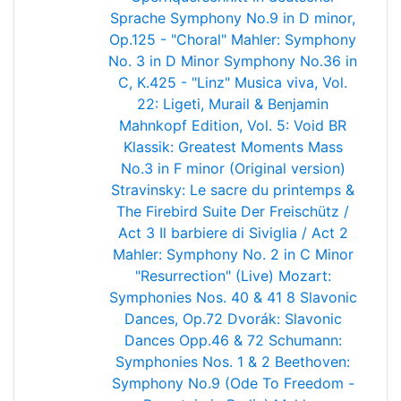
Sprache
Symphony No.9 in D minor,
Op.125 - "Choral"
Mahler: Symphony
No. 3 in D Minor
Symphony No.36 in
C, K.425 - "Linz"
Musica viva, Vol.
22: Ligeti, Murail & Benjamin
Mahnkopf Edition, Vol. 5: Void
BR
Klassik: Greatest Moments
Mass
No.3 in F minor (Original version)
Stravinsky: Le sacre du printemps &
The Firebird Suite
Der Freischütz /
Act 3
Il barbiere di Siviglia / Act 2
Mahler: Symphony No. 2 in C Minor
"Resurrection" (Live)
Mozart:
Symphonies Nos. 40 & 41
8 Slavonic
Dances, Op.72
Dvorák: Slavonic
Dances Opp.46 & 72
Schumann:
Symphonies Nos. 1 & 2
Beethoven:
Symphony No.9 (Ode To Freedom -