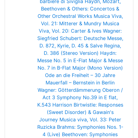
barbiere di Siviglia
Haydn, Mozart,
Beethoven & Others: Concertos &
Other Orchestral Works
Musica Viva,
Vol. 21: Mitterer & Mundry
Musica
Viva, Vol. 20: Carter & Ives
Wagner:
Siegfried
Schubert: Deutsche Messe,
D. 872, Kyrie, D. 45 & Salve Regina,
D. 386 (Stereo Version)
Haydn:
Messe No. 5 in E-Flat Major & Messe
No. 7 in B-Flat Major (Mono Version)
Ode an die Freiheit – 30 Jahre
Mauerfall – Bernstein in Berlin
Wagner: Götterdämmerung
Oberon /
Act 3
Symphony No.39 in E flat,
K.543
Harrison Birtwistle: Responses
(Sweet Disorder) & Gawain's
Journey
Musica viva, Vol. 33: Peter
Ruzicka
Brahms: Symphonies Nos. 1-
4 (Live)
Beethoven: Symphonies