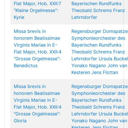
Flat Major, Hob. XXII:7
Bayerischen Rundfunks
"Kleine Orgelmesse":
Theobald Schrems
Franz
Kyrie
Lehrndorfer
Missa brevis in
Regensburger Domspatze
honorem Beatissimae
Symphonieorchester des
Virginis Mariae in E-
Bayerischen Rundfunks
Flat Major, Hob. XXII:4
Theobald Schrems
Franz
"Grosse Orgelmesse":
Lehrndorfer
Ursula Buckel
Benedictus
Yonako Nagano
John van
Kesteren
Jens Flottan
Missa brevis in
Regensburger Domspatze
honorem Beatissimae
Symphonieorchester des
Virginis Mariae in E-
Bayerischen Rundfunks
Flat Major, Hob. XXII:4
Theobald Schrems
Franz
"Grosse Orgelmesse":
Lehrndorfer
Ursula Buckel
Gloria
Yonako Nagano
John van
Kesteren
Jens Flottan