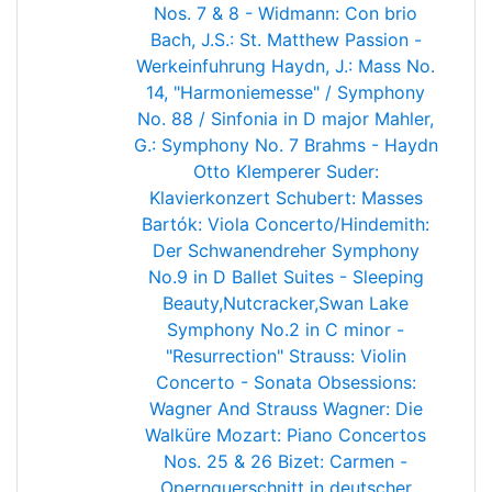
Nos. 7 & 8 - Widmann: Con brio
Bach, J.S.: St. Matthew Passion -
Werkeinfuhrung
Haydn, J.: Mass No.
14, "Harmoniemesse" / Symphony
No. 88 / Sinfonia in D major
Mahler,
G.: Symphony No. 7
Brahms - Haydn
Otto Klemperer
Suder:
Klavierkonzert
Schubert: Masses
Bartók: Viola Concerto/Hindemith:
Der Schwanendreher
Symphony
No.9 in D
Ballet Suites - Sleeping
Beauty,Nutcracker,Swan Lake
Symphony No.2 in C minor -
"Resurrection"
Strauss: Violin
Concerto - Sonata
Obsessions:
Wagner And Strauss
Wagner: Die
Walküre
Mozart: Piano Concertos
Nos. 25 & 26
Bizet: Carmen -
Opernquerschnitt in deutscher