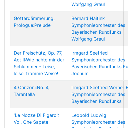
Wolfgang Graul
Götterdämmerung,
Bernard Haitink
Prologue:Prelude
Symphonieorchester des
Bayerischen Rundfunks
Wolfgang Graul
Der Freischütz, Op. 77,
Irmgard Seefried
Act II:Wie nahte mir der
Symphonieorchester des
Schlummer - Leise,
Bayerischen Rundfunks
E
leise, fromme Weise!
Jochum
4 Canzoni:No. 4,
Irmgard Seefried
Werner 
Tarantella
Symphonieorchester des
Bayerischen Rundfunks
'Le Nozze Di Figaro':
Leopold Ludwig
Voi, Che Sapete
Symphonieorchester des