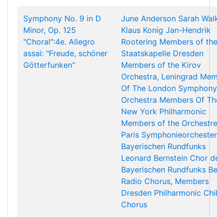
Symphony No. 9 in D
June Anderson
Sarah Wal
Minor, Op. 125
Klaus Konig
Jan-Hendrik
"Choral":4e. Allegro
Rootering
Members of th
assai: "Freude, schöner
Staatskapelle Dresden
Götterfunken"
Members of the Kirov
Orchestra, Leningrad
Mem
Of The London Symphony
Orchestra
Members Of Th
New York Philharmonic
Members of the Orchestr
Paris
Symphonieorchester
Bayerischen Rundfunks
Leonard Bernstein
Chor d
Bayerischen Rundfunks
Be
Radio Chorus, Members
Dresden Philharmonic Chi
Chorus