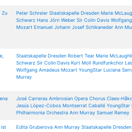
! Zu
Peter Schreier
Staatskapelle Dresden
Marie McLaug
Schwarz
Hans Jörn Weber
Sir Colin Davis
Wolfgan
Mozart
Emanuel Johann Josef Schikaneder
Ann Mu
e,
Staatskapelle Dresden
Robert Tear
Marie McLaughl
Schwarz
Sir Colin Davis
Kurt Moll
Rundfunkchor Lei
Wolfgang Amadeus Mozart
YoungStar
Luciana Serr
Murray
rena
José Carreras
Ambrosian Opera Chorus
Claes-Håko
Jesús López-Cobos
Montserrat Caballé
YoungStar
Philharmonia Orchestra
Ann Murray
Samuel Ramey
ist
Edita Gruberova
Ann Murray
Staatskapelle Dresden