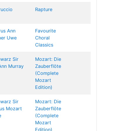
ruccio
Rapture
rus
Ann
Favourite
ner
Uwe
Choral
Classics
hwarz
Sir
Mozart: Die
Ann Murray
Zauberflöte
(Complete
Mozart
Edition)
hwarz
Sir
Mozart: Die
us Mozart
Zauberflöte
e
(Complete
Mozart
Edition)