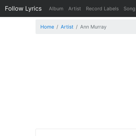
Follow Lyrics
Album
Artist
Record Labels
Song
Home
Artist
Ann Murray