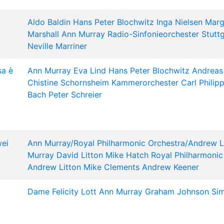
Aldo Baldin
Hans Peter Blochwitz
Inga Nielsen
Marg
Marshall
Ann Murray
Radio-Sinfonieorchester Stutt
Neville Marriner
sa è
Ann Murray
Eva Lind
Hans Peter Blochwitz
Andreas
Chistine Schornsheim
Kammerorchester Carl Philip
Bach
Peter Schreier
wei
Ann Murray/Royal Philharmonic Orchestra/Andrew L
Murray
David Litton
Mike Hatch
Royal Philharmonic
Andrew Litton
Mike Clements
Andrew Keener
Dame Felicity Lott
Ann Murray
Graham Johnson
Si