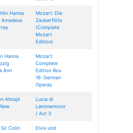
hlin
Hanna
Mozart: Die
g Amadeus
Zauberflöte
rray
(Complete
Mozart
Edition)
in
Hanna
Mozart:
pzig
Complete
a
Ann
Edition Box
16: German
Operas
n Ahnsjö
Lucia di
New
Lammermoor
/ Act 3
Sir Colin
Elvis und