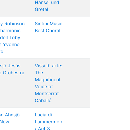
Hänsel und
Gretel
y Robinson
Sinfini Music:
lharmonic
Best Choral
dell
Toby
n
Yvonne
yd
sjö
Jesús
Vissi d' arte:
a Orchestra
The
Magnificent
Voice of
Montserrat
Caballé
n Ahnsjö
Lucia di
New
Lammermoor
/ Act 3