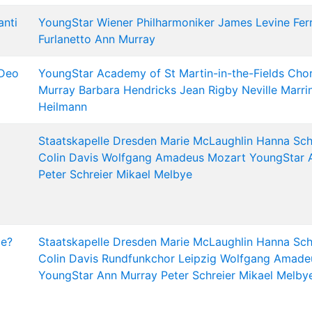
anti
YoungStar
Wiener Philharmoniker
James Levine
Fer
Furlanetto
Ann Murray
 Deo
YoungStar
Academy of St Martin-in-the-Fields Cho
Murray
Barbara Hendricks
Jean Rigby
Neville Marri
Heilmann
Staatskapelle Dresden
Marie McLaughlin
Hanna Sc
Colin Davis
Wolfgang Amadeus Mozart
YoungStar
Peter Schreier
Mikael Melbye
ie?
Staatskapelle Dresden
Marie McLaughlin
Hanna Sc
Colin Davis
Rundfunkchor Leipzig
Wolfgang Amade
YoungStar
Ann Murray
Peter Schreier
Mikael Melby