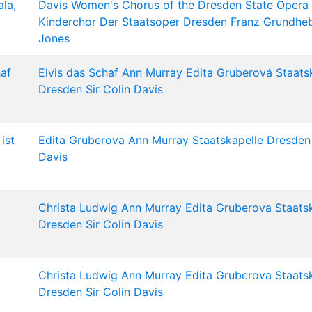
ala,
Davis
Women's Chorus of the Dresden State Opera
Kinderchor Der Staatsoper Dresden
Franz Grundhe
Jones
af
Elvis das Schaf
Ann Murray
Edita Gruberová
Staats
Dresden
Sir Colin Davis
ist
Edita Gruberova
Ann Murray
Staatskapelle Dresden
Davis
Christa Ludwig
Ann Murray
Edita Gruberova
Staats
Dresden
Sir Colin Davis
Christa Ludwig
Ann Murray
Edita Gruberova
Staats
Dresden
Sir Colin Davis