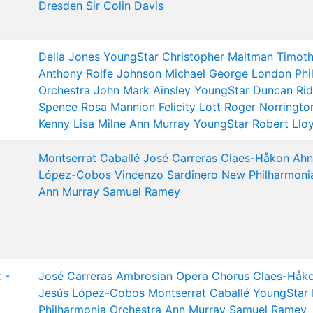
Dresden
Sir Colin Davis
Della Jones
YoungStar
Christopher Maltman
Timoth
Anthony Rolfe Johnson
Michael George
London Phi
Orchestra
John Mark Ainsley
YoungStar
Duncan Rid
Spence
Rosa Mannion
Felicity Lott
Roger Norringto
Kenny
Lisa Milne
Ann Murray
YoungStar
Robert Llo
Montserrat Caballé
José Carreras
Claes-Håkon Ahn
López-Cobos
Vincenzo Sardinero
New Philharmoni
Ann Murray
Samuel Ramey
 -
José Carreras
Ambrosian Opera Chorus
Claes-Håko
Jesús López-Cobos
Montserrat Caballé
YoungStar
Philharmonia Orchestra
Ann Murray
Samuel Ramey