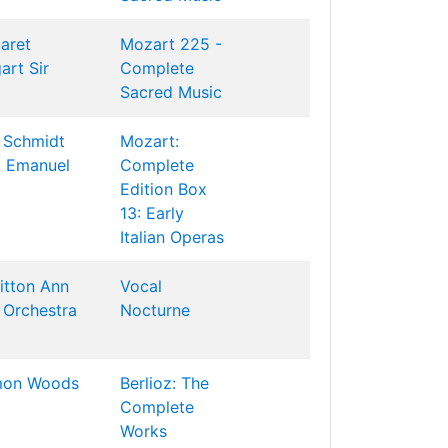
aret
Mozart 225 -
gart
Sir
Complete
Sacred Music
 Schmidt
Mozart:
p Emanuel
Complete
Edition Box
13: Early
Italian Operas
itton
Ann
Vocal
 Orchestra
Nocturne
mon Woods
Berlioz: The
Complete
Works