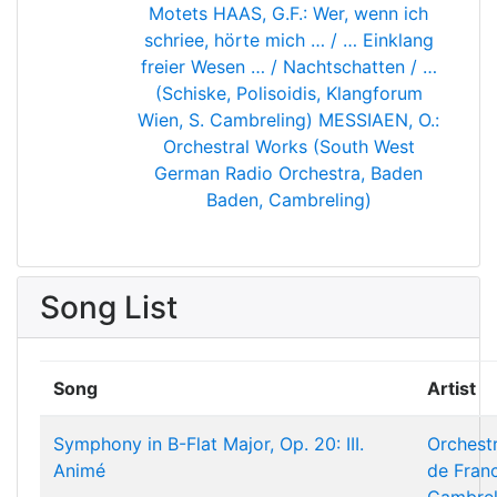
Motets
HAAS, G.F.: Wer, wenn ich
schriee, hörte mich … / … Einklang
freier Wesen … / Nachtschatten / …
(Schiske, Polisoidis, Klangforum
Wien, S. Cambreling)
MESSIAEN, O.:
Orchestral Works (South West
German Radio Orchestra, Baden
Baden, Cambreling)
Song List
Song
Artist
Symphony in B-Flat Major, Op. 20: III.
Orchest
Animé
de Fran