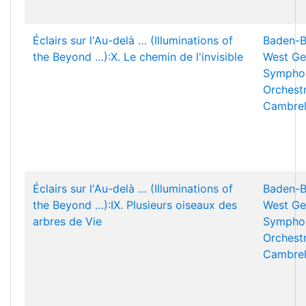
Éclairs sur l'Au-delà … (Illuminations of
Baden-B
the Beyond …):X. Le chemin de l'invisible
West Ge
Sympho
Orchest
Cambrel
Éclairs sur l'Au-delà … (Illuminations of
Baden-B
the Beyond …):IX. Plusieurs oiseaux des
West Ge
arbres de Vie
Sympho
Orchest
Cambrel