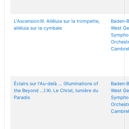
L'Ascension:III. Alléluia sur la trompette,
Baden-B
alléluia sur la cymbale
West Ge
Sympho
Orchest
Cambrel
Éclairs sur l'Au-delà … (Illuminations of
Baden-B
the Beyond …):XI. Le Christ, lumière du
West Ge
Paradis
Sympho
Orchest
Cambrel