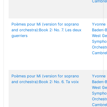
Cambrel
Poèmes pour Mi (version for soprano
Yvonne 
and orchestra):Book 2: No. 7. Les deux
Baden-B
guerriers
West Ge
Sympho
Orchest
Cambrel
Poèmes pour Mi (version for soprano
Yvonne 
and orchestra):Book 2: No. 6. Ta voix
Baden-B
West Ge
Sympho
Orchest
Cambrel