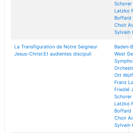
Schorer
Latzko
Boffard
Choir A
Sylvain
La Transfiguration de Notre Seigneur
Baden-B
Jesus-Christ:Et audientes discipuli
West Ge
Sympho
Orchest
Ott
Wolf
Franz L
Friedel
Schorer
Latzko
Boffard
Choir A
Sylvain