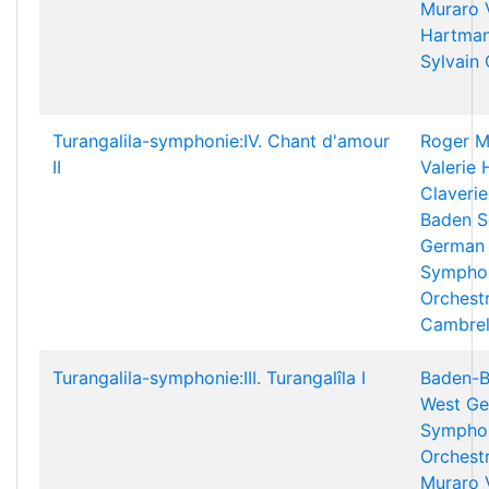
Muraro
Hartman
Sylvain
Turangalila-symphonie:IV. Chant d'amour
Roger M
II
Valerie
Claverie
Baden S
German 
Sympho
Orchest
Cambrel
Turangalila-symphonie:III. Turangalîla I
Baden-B
West Ge
Sympho
Orchest
Muraro