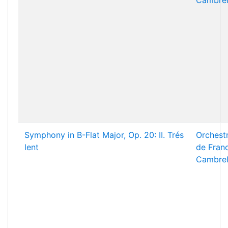
Cambrel
Symphony in B-Flat Major, Op. 20: II. Trés
Orchest
lent
de Fran
Cambrel