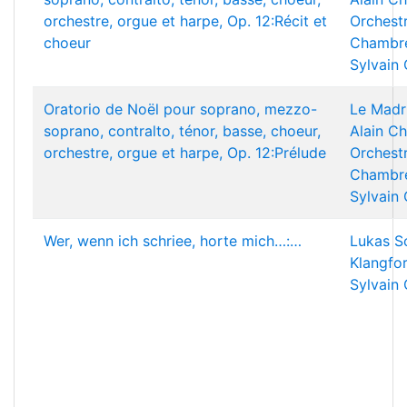
orchestre, orgue et harpe, Op. 12:Récit et
Orchest
choeur
Chambre
Sylvain
Oratorio de Noël pour soprano, mezzo-
Le Madr
soprano, contralto, ténor, basse, choeur,
Alain Ch
orchestre, orgue et harpe, Op. 12:Prélude
Orchest
Chambre
Sylvain
Wer, wenn ich schriee, horte mich…:…
Lukas S
Klangfo
Sylvain