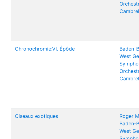
Orchest
Cambrel
Chronochromie:VI. Épôde
Baden-B
West Ge
Sympho
Orchest
Cambrel
Oiseaux exotiques
Roger M
Baden-B
West Ge
Sympho