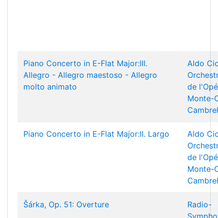
Piano Concerto in E-Flat Major:III.
Aldo Cic
Allegro - Allegro maestoso - Allegro
Orchest
molto animato
de l'Opé
Monte-C
Cambrel
Piano Concerto in E-Flat Major:II. Largo
Aldo Cic
Orchest
de l'Opé
Monte-C
Cambrel
Šárka, Op. 51: Overture
Radio-
Symphon