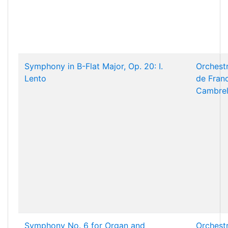
Symphony in B-Flat Major, Op. 20: I.
Orchest
Lento
de Fran
Cambrel
Symphony No. 6 for Organ and
Orchest