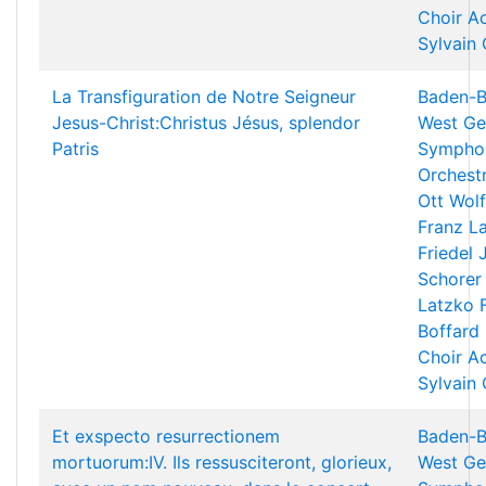
Choir A
Sylvain
La Transfiguration de Notre Seigneur
Baden-B
Jesus-Christ:Christus Jésus, splendor
West Ge
Patris
Sympho
Orchest
Ott
Wolf
Franz L
Friedel
Schorer
Latzko
Boffard
Choir A
Sylvain
Et exspecto resurrectionem
Baden-B
mortuorum:IV. Ils ressusciteront, glorieux,
West Ge