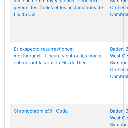
avec un nom nouveau, dans le concert
Sympho
joyeux des étoiles et les acclamations de
Orchest
fils du Ciel
Cambrel
Et exspecto resurrectionem
Baden-B
mortuorum:III. L'heure vient où les morts
West Ge
entendront la voix du Fils de Dieu …
Sympho
Orchest
Cambrel
Chronochromie:VII. Coda
Baden-B
West Ge
Sympho