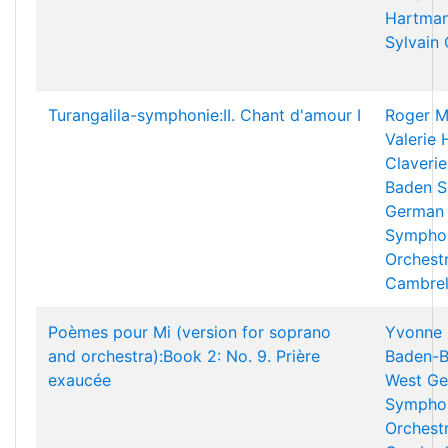
Hartman
Sylvain
Turangalila-symphonie:II. Chant d'amour I
Roger M
Valerie
Claverie
Baden S
German 
Sympho
Orchest
Cambrel
Poèmes pour Mi (version for soprano
Yvonne 
and orchestra):Book 2: No. 9. Prière
Baden-B
exaucée
West Ge
Sympho
Orchest