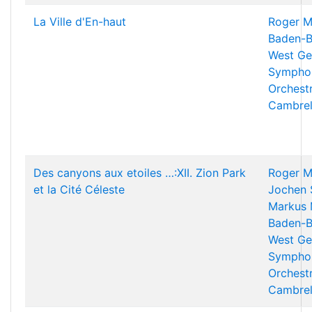
La Ville d'En-haut
Roger M
Baden-B
West Ge
Sympho
Orchest
Cambrel
Des canyons aux etoiles …:XII. Zion Park
Roger M
et la Cité Céleste
Jochen 
Markus 
Baden-B
West Ge
Sympho
Orchest
Cambrel