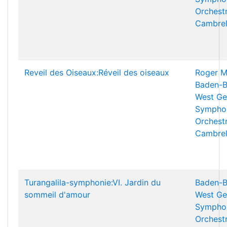
Orchest
Cambrel
Reveil des Oiseaux:Réveil des oiseaux
Roger M
Baden-B
West Ge
Sympho
Orchest
Cambrel
Turangalila-symphonie:VI. Jardin du
Baden-B
sommeil d'amour
West Ge
Sympho
Orchest