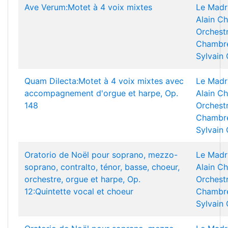
Ave Verum:Motet à 4 voix mixtes
Le Madr
Alain Ch
Orchest
Chambre
Sylvain
Quam Dilecta:Motet à 4 voix mixtes avec
Le Madr
accompagnement d'orgue et harpe, Op.
Alain Ch
148
Orchest
Chambre
Sylvain
Oratorio de Noël pour soprano, mezzo-
Le Madr
soprano, contralto, ténor, basse, choeur,
Alain Ch
orchestre, orgue et harpe, Op.
Orchest
12:Quintette vocal et choeur
Chambre
Sylvain