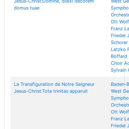
Jesus-Christ:Domine, dilexi decorem
West Ge
domus tuae
Sympho
Orchest
Ott
Wolf
Franz L
Friedel
Schorer
Latzko
Boffard
Choir A
Sylvain
La Transfiguration de Notre Seigneur
Baden-B
Jesus-Christ:Tota trinitas apparuit
West Ge
Sympho
Orchest
Ott
Wolf
Franz L
Friedel