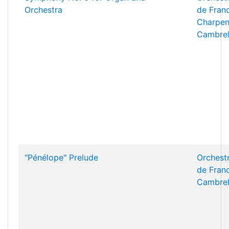
Orchestra
de Fran
Charpen
Cambrel
"Pénélope" Prelude
Orchest
de Fran
Cambrel