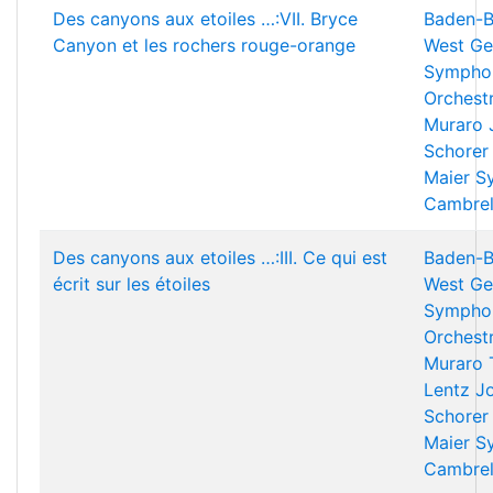
Des canyons aux etoiles …:VII. Bryce
Baden-B
Canyon et les rochers rouge-orange
West Ge
Sympho
Orchest
Muraro
Schorer
Maier
Sy
Cambrel
Des canyons aux etoiles …:III. Ce qui est
Baden-B
écrit sur les étoiles
West Ge
Sympho
Orchest
Muraro
Lentz
J
Schorer
Maier
Sy
Cambrel