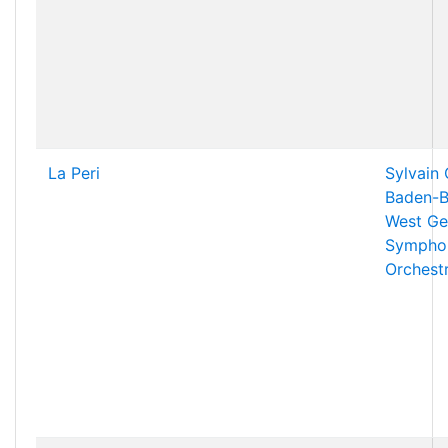
La Peri
Sylvain
Baden-B
West Ge
Sympho
Orchest