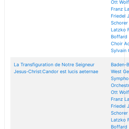
Ott
Wolf
Franz L
Friedel
Schorer
Latzko
Boffard
Choir A
Sylvain
La Transfiguration de Notre Seigneur
Baden-B
Jesus-Christ:Candor est lucis aeternae
West Ge
Sympho
Orchest
Ott
Wolf
Franz L
Friedel
Schorer
Latzko
Boffard