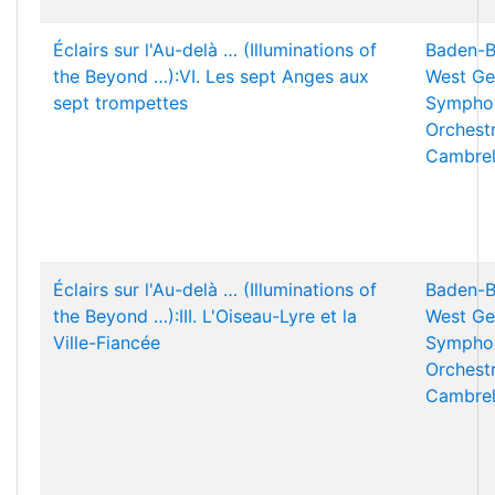
Éclairs sur l'Au-delà … (Illuminations of
Baden-B
the Beyond …):VI. Les sept Anges aux
West Ge
sept trompettes
Sympho
Orchest
Cambrel
Éclairs sur l'Au-delà … (Illuminations of
Baden-B
the Beyond …):III. L'Oiseau-Lyre et la
West Ge
Ville-Fiancée
Sympho
Orchest
Cambrel