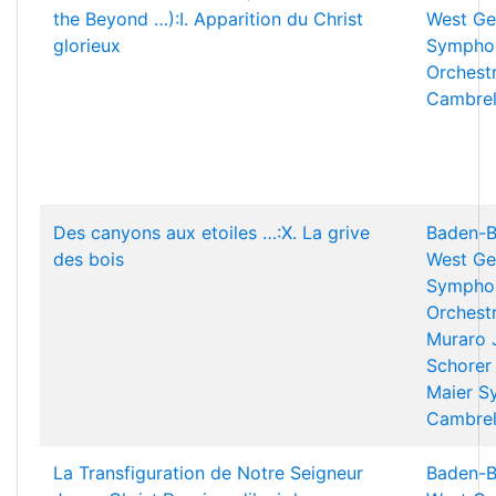
the Beyond …):I. Apparition du Christ
West Ge
glorieux
Sympho
Orchest
Cambrel
Des canyons aux etoiles …:X. La grive
Baden-B
des bois
West Ge
Sympho
Orchest
Muraro
Schorer
Maier
Sy
Cambrel
La Transfiguration de Notre Seigneur
Baden-B