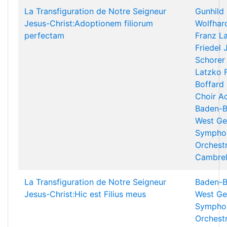
La Transfiguration de Notre Seigneur
Gunhild 
Jesus-Christ:Adoptionem filiorum
Wolfhar
perfectam
Franz L
Friedel
Schorer
Latzko
Boffard
Choir A
Baden-B
West Ge
Sympho
Orchest
Cambrel
La Transfiguration de Notre Seigneur
Baden-B
Jesus-Christ:Hic est Filius meus
West Ge
Sympho
Orchest