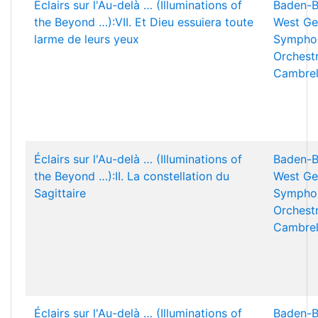
Éclairs sur l'Au-delà … (Illuminations of
Baden-B
the Beyond …):VII. Et Dieu essuiera toute
West Ge
larme de leurs yeux
Sympho
Orchest
Cambrel
Éclairs sur l'Au-delà … (Illuminations of
Baden-B
the Beyond …):II. La constellation du
West Ge
Sagittaire
Sympho
Orchest
Cambrel
Éclairs sur l'Au-delà … (Illuminations of
Baden-B