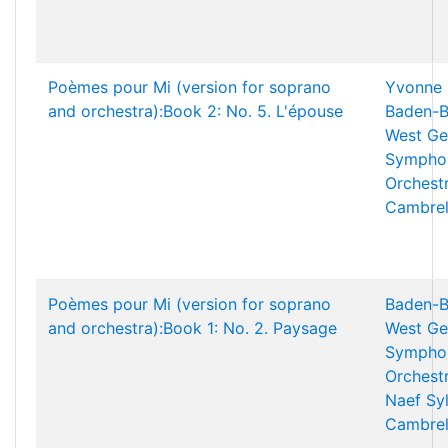
Poèmes pour Mi (version for soprano
Yvonne 
and orchestra):Book 2: No. 5. L'épouse
Baden-B
West Ge
Sympho
Orchest
Cambrel
Poèmes pour Mi (version for soprano
Baden-B
and orchestra):Book 1: No. 2. Paysage
West Ge
Sympho
Orchest
Naef
Sy
Cambrel