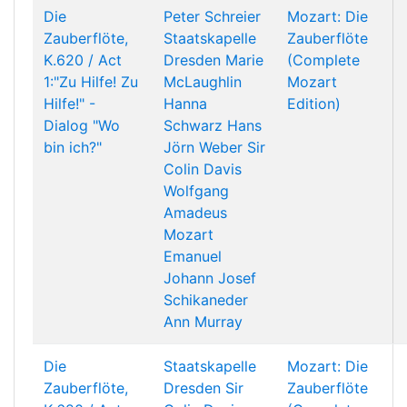
Die
Peter Schreier
Mozart: Die
Zauberflöte,
Staatskapelle
Zauberflöte
K.620 / Act
Dresden
Marie
(Complete
1:"Zu Hilfe! Zu
McLaughlin
Mozart
Hilfe!" -
Hanna
Edition)
Dialog "Wo
Schwarz
Hans
bin ich?"
Jörn Weber
Sir
Colin Davis
Wolfgang
Amadeus
Mozart
Emanuel
Johann Josef
Schikaneder
Ann Murray
Die
Staatskapelle
Mozart: Die
Zauberflöte,
Dresden
Sir
Zauberflöte