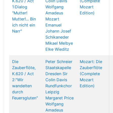
K.620 / Act
Colin Davis
(Complete
1:Dialog
Wolfgang
Mozart
"Mutter!
Amadeus
Edition)
Mutter!... Bin
Mozart
ich nicht ein
Emanuel
Narr"
Johann Josef
Schikaneder
Mikael Melbye
Elke Wieditz
Die
Peter Schreier
Mozart: Die
Zauberflöte,
Staatskapelle
Zauberflöte
K.620 / Act
Dresden
Sir
(Complete
2:"Wir
Colin Davis
Mozart
wandelten
Rundfunkchor
Edition)
durch
Leipzig
Feuersgluten"
Margaret Price
Wolfgang
Amadeus