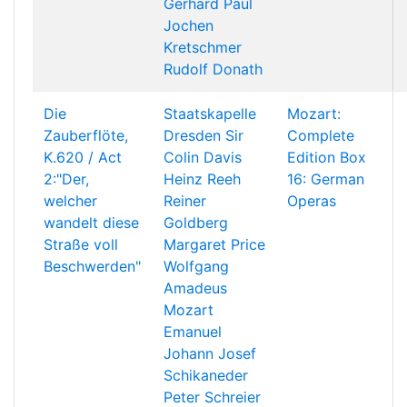
Gerhard Paul
Jochen
Kretschmer
Rudolf Donath
Die
Staatskapelle
Mozart:
Zauberflöte,
Dresden
Sir
Complete
K.620 / Act
Colin Davis
Edition Box
2:"Der,
Heinz Reeh
16: German
welcher
Reiner
Operas
wandelt diese
Goldberg
Straße voll
Margaret Price
Beschwerden"
Wolfgang
Amadeus
Mozart
Emanuel
Johann Josef
Schikaneder
Peter Schreier