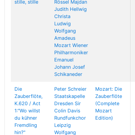
stille, stille
Rössel Majdan
Judith Hellwig
Christa
Ludwig
Wolfgang
Amadeus
Mozart
Wiener
Philharmoniker
Emanuel
Johann Josef
Schikaneder
Die
Peter Schreier
Mozart: Die
Zauberflöte,
Staatskapelle
Zauberflöte
K.620 / Act
Dresden
Sir
(Complete
1:"Wo willst
Colin Davis
Mozart
du kühner
Rundfunkchor
Edition)
Fremdling
Leipzig
hin?"
Wolfgang