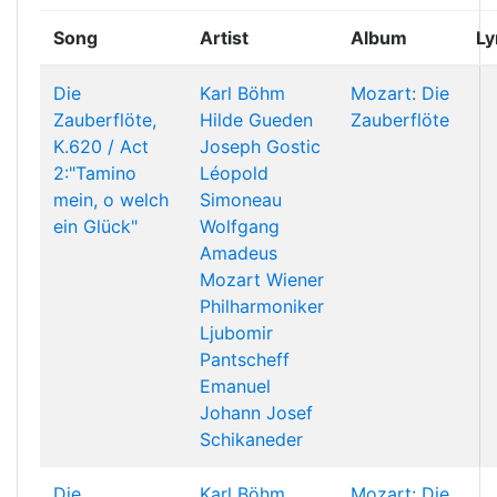
Song
Artist
Album
Ly
Die
Karl Böhm
Mozart: Die
Zauberflöte,
Hilde Gueden
Zauberflöte
K.620 / Act
Joseph Gostic
2:"Tamino
Léopold
mein, o welch
Simoneau
ein Glück"
Wolfgang
Amadeus
Mozart
Wiener
Philharmoniker
Ljubomir
Pantscheff
Emanuel
Johann Josef
Schikaneder
Die
Karl Böhm
Mozart: Die