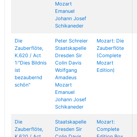
Mozart
Emanuel
Johann Josef
Schikaneder
Die
Peter Schreier
Mozart: Die
Zauberflöte,
Staatskapelle
Zauberflöte
K.620 / Act
Dresden
Sir
(Complete
1:"Dies Bildnis
Colin Davis
Mozart
ist
Wolfgang
Edition)
bezaubernd
Amadeus
schön"
Mozart
Emanuel
Johann Josef
Schikaneder
Die
Staatskapelle
Mozart:
Zauberflöte,
Dresden
Sir
Complete
K.620 / Act
Colin Davis
Edition Box