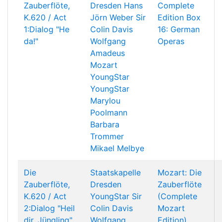
Zauberflöte,
Dresden
Hans
Complete
K.620 / Act
Jörn Weber
Sir
Edition Box
1:Dialog "He
Colin Davis
16: German
da!"
Wolfgang
Operas
Amadeus
Mozart
YoungStar
YoungStar
Marylou
Poolmann
Barbara
Trommer
Mikael Melbye
Die
Staatskapelle
Mozart: Die
Zauberflöte,
Dresden
Zauberflöte
K.620 / Act
YoungStar
Sir
(Complete
2:Dialog "Heil
Colin Davis
Mozart
dir, Jüngling"
Wolfgang
Edition)