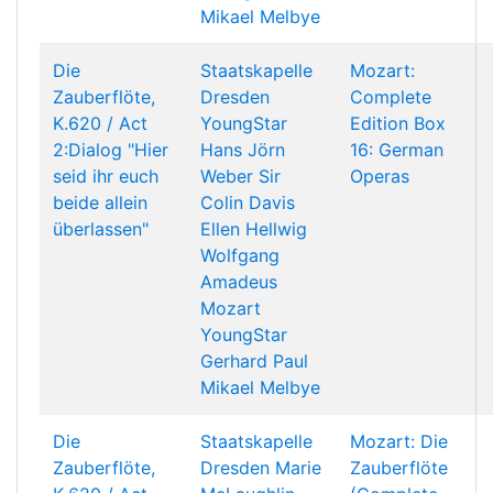
Mikael Melbye
Die
Staatskapelle
Mozart:
Zauberflöte,
Dresden
Complete
K.620 / Act
YoungStar
Edition Box
2:Dialog "Hier
Hans Jörn
16: German
seid ihr euch
Weber
Sir
Operas
beide allein
Colin Davis
überlassen"
Ellen Hellwig
Wolfgang
Amadeus
Mozart
YoungStar
Gerhard Paul
Mikael Melbye
Die
Staatskapelle
Mozart: Die
Zauberflöte,
Dresden
Marie
Zauberflöte