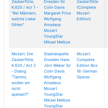
Zauberflöte,
Dresden
Sir
Zauberflöte
K.620 / Act 1 -
Colin Davis
(Complete
"Bei Männern,
Margaret Price
Mozart
welche Liebe
Wolfgang
Edition)
fühlen"
Amadeus
Mozart
YoungStar
Mikael Melbye
Mozart: Die
Staatskapelle
Mozart:
Zauberflöte,
Dresden
Hans
Complete
K.620 / Act 2
Jörn Weber
Sir
Edition Box
- Dialog
Colin Davis
16: German
"Tamino,
Wolfgang
Operas
wollen wir
Amadeus
nicht
Mozart
speisen?"
YoungStar
Mikael Melbye
YoungStar