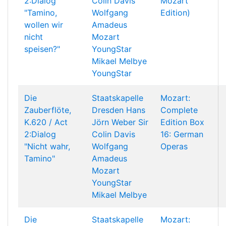
2:Dialog
Colin Davis
Mozart
"Tamino,
Wolfgang
Edition)
wollen wir
Amadeus
nicht
Mozart
speisen?"
YoungStar
Mikael Melbye
YoungStar
Die
Staatskapelle
Mozart:
Zauberflöte,
Dresden
Hans
Complete
K.620 / Act
Jörn Weber
Sir
Edition Box
2:Dialog
Colin Davis
16: German
"Nicht wahr,
Wolfgang
Operas
Tamino"
Amadeus
Mozart
YoungStar
Mikael Melbye
Die
Staatskapelle
Mozart: