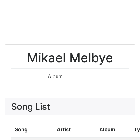
Mikael Melbye
Album
Song List
Song
Artist
Album
Ly