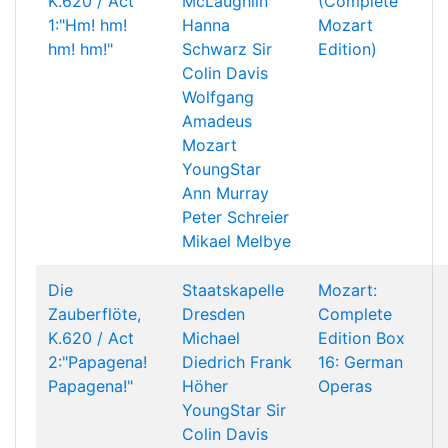
K.620 / Act
McLaughlin
(Complete
1:"Hm! hm!
Hanna
Mozart
hm! hm!"
Schwarz
Sir
Edition)
Colin Davis
Wolfgang
Amadeus
Mozart
YoungStar
Ann Murray
Peter Schreier
Mikael Melbye
Die
Staatskapelle
Mozart:
Zauberflöte,
Dresden
Complete
K.620 / Act
Michael
Edition Box
2:"Papagena!
Diedrich
Frank
16: German
Papagena!"
Höher
Operas
YoungStar
Sir
Colin Davis