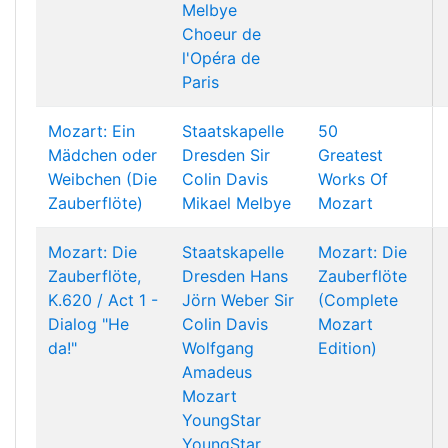
Melbye
Choeur de
l'Opéra de
Paris
Mozart: Ein
Staatskapelle
50
Mädchen oder
Dresden
Sir
Greatest
Weibchen (Die
Colin Davis
Works Of
Zauberflöte)
Mikael Melbye
Mozart
Mozart: Die
Staatskapelle
Mozart: Die
Zauberflöte,
Dresden
Hans
Zauberflöte
K.620 / Act 1 -
Jörn Weber
Sir
(Complete
Dialog "He
Colin Davis
Mozart
da!"
Wolfgang
Edition)
Amadeus
Mozart
YoungStar
YoungStar