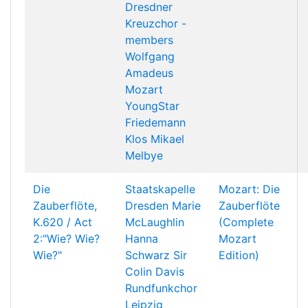
Dresdner
Kreuzchor -
members
Wolfgang
Amadeus
Mozart
YoungStar
Friedemann
Klos
Mikael
Melbye
Die
Staatskapelle
Mozart: Die
Zauberflöte,
Dresden
Marie
Zauberflöte
K.620 / Act
McLaughlin
(Complete
2:"Wie? Wie?
Hanna
Mozart
Wie?"
Schwarz
Sir
Edition)
Colin Davis
Rundfunkchor
Leipzig