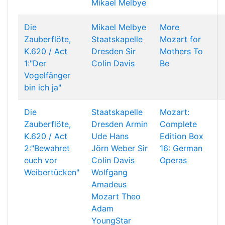
Mikael Melbye
Die
Mikael Melbye
More
Zauberflöte,
Staatskapelle
Mozart for
K.620 / Act
Dresden
Sir
Mothers To
1:"Der
Colin Davis
Be
Vogelfänger
bin ich ja"
Die
Staatskapelle
Mozart:
Zauberflöte,
Dresden
Armin
Complete
K.620 / Act
Ude
Hans
Edition Box
2:"Bewahret
Jörn Weber
Sir
16: German
euch vor
Colin Davis
Operas
Weibertücken"
Wolfgang
Amadeus
Mozart
Theo
Adam
YoungStar