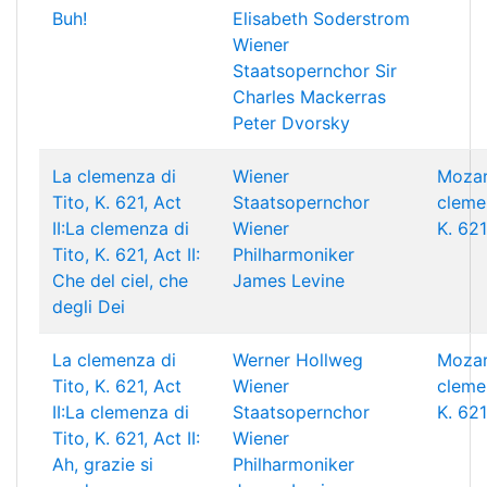
Buh!
Elisabeth Soderstrom
Wiener
Staatsopernchor
Sir
Charles Mackerras
Peter Dvorsky
La clemenza di
Wiener
Mozar
Tito, K. 621, Act
Staatsopernchor
clemen
II:La clemenza di
Wiener
K. 621
Tito, K. 621, Act II:
Philharmoniker
Che del ciel, che
James Levine
degli Dei
La clemenza di
Werner Hollweg
Mozar
Tito, K. 621, Act
Wiener
clemen
II:La clemenza di
Staatsopernchor
K. 621
Tito, K. 621, Act II:
Wiener
Ah, grazie si
Philharmoniker