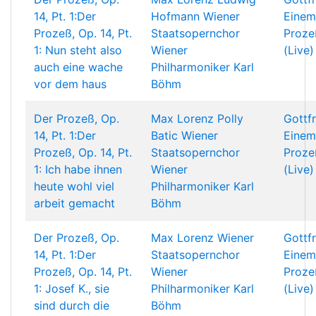
14, Pt. 1:Der
Hofmann
Wiener
Einem
Prozeß, Op. 14, Pt.
Staatsopernchor
Proze
1: Nun steht also
Wiener
(Live)
auch eine wache
Philharmoniker
Karl
vor dem haus
Böhm
Der Prozeß, Op.
Max Lorenz
Polly
Gottf
14, Pt. 1:Der
Batic
Wiener
Einem
Prozeß, Op. 14, Pt.
Staatsopernchor
Proze
1: Ich habe ihnen
Wiener
(Live)
heute wohl viel
Philharmoniker
Karl
arbeit gemacht
Böhm
Der Prozeß, Op.
Max Lorenz
Wiener
Gottf
14, Pt. 1:Der
Staatsopernchor
Einem
Prozeß, Op. 14, Pt.
Wiener
Proze
1: Josef K., sie
Philharmoniker
Karl
(Live)
sind durch die
Böhm