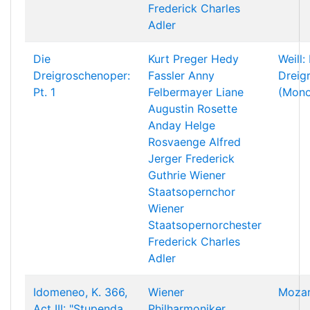
Frederick Charles
Adler
Die
Kurt Preger
Hedy
Weill:
Dreigroschenoper:
Fassler
Anny
Dreig
Pt. 1
Felbermayer
Liane
(Mono
Augustin
Rosette
Anday
Helge
Rosvaenge
Alfred
Jerger
Frederick
Guthrie
Wiener
Staatsopernchor
Wiener
Staatsopernorchester
Frederick Charles
Adler
Idomeneo, K. 366,
Wiener
Mozar
Act III: "Stupenda
Philharmoniker