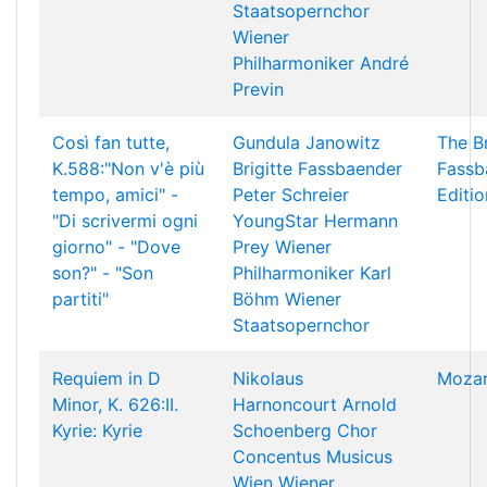
Staatsopernchor
Wiener
Philharmoniker
André
Previn
Così fan tutte,
Gundula Janowitz
The Br
K.588:"Non v'è più
Brigitte Fassbaender
Fassb
tempo, amici" -
Peter Schreier
Editio
"Di scrivermi ogni
YoungStar
Hermann
giorno" - "Dove
Prey
Wiener
son?" - "Son
Philharmoniker
Karl
partiti"
Böhm
Wiener
Staatsopernchor
Requiem in D
Nikolaus
Mozar
Minor, K. 626:II.
Harnoncourt
Arnold
Kyrie: Kyrie
Schoenberg Chor
Concentus Musicus
Wien
Wiener