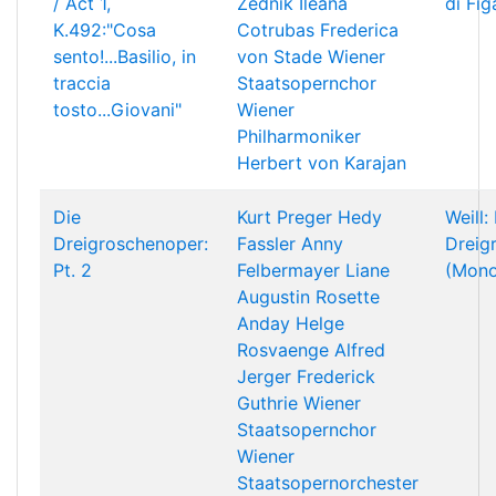
/ Act 1,
Zednik
Ileana
di Fig
K.492:"Cosa
Cotrubas
Frederica
sento!...Basilio, in
von Stade
Wiener
traccia
Staatsopernchor
tosto...Giovani"
Wiener
Philharmoniker
Herbert von Karajan
Die
Kurt Preger
Hedy
Weill:
Dreigroschenoper:
Fassler
Anny
Dreig
Pt. 2
Felbermayer
Liane
(Mono
Augustin
Rosette
Anday
Helge
Rosvaenge
Alfred
Jerger
Frederick
Guthrie
Wiener
Staatsopernchor
Wiener
Staatsopernorchester