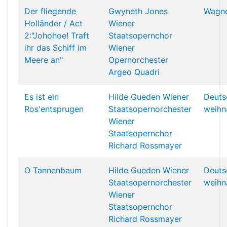
Der fliegende
Gwyneth Jones
Wagne
Holländer / Act
Wiener
2:"Johohoe! Traft
Staatsopernchor
ihr das Schiff im
Wiener
Meere an"
Opernorchester
Argeo Quadri
Es ist ein
Hilde Gueden
Wiener
Deuts
Ros'entsprugen
Staatsopernorchester
weihn
Wiener
Staatsopernchor
Richard Rossmayer
O Tannenbaum
Hilde Gueden
Wiener
Deuts
Staatsopernorchester
weihn
Wiener
Staatsopernchor
Richard Rossmayer