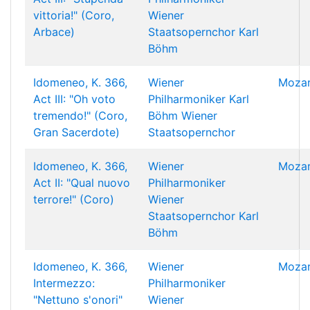
vittoria!" (Coro,
Wiener
Arbace)
Staatsopernchor
Karl
Böhm
Idomeneo, K. 366,
Wiener
Mozar
Act III: "Oh voto
Philharmoniker
Karl
tremendo!" (Coro,
Böhm
Wiener
Gran Sacerdote)
Staatsopernchor
Idomeneo, K. 366,
Wiener
Mozar
Act II: "Qual nuovo
Philharmoniker
terrore!" (Coro)
Wiener
Staatsopernchor
Karl
Böhm
Idomeneo, K. 366,
Wiener
Mozar
Intermezzo:
Philharmoniker
"Nettuno s'onori"
Wiener