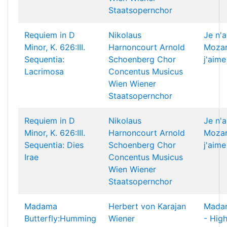
Staatsopernchor
Requiem in D
Nikolaus
Je n'
Minor, K. 626:III.
Harnoncourt
Arnold
Mozar
Sequentia:
Schoenberg Chor
j'aime
Lacrimosa
Concentus Musicus
Wien
Wiener
Staatsopernchor
Requiem in D
Nikolaus
Je n'
Minor, K. 626:III.
Harnoncourt
Arnold
Mozar
Sequentia: Dies
Schoenberg Chor
j'aime
Irae
Concentus Musicus
Wien
Wiener
Staatsopernchor
Madama
Herbert von Karajan
Madam
Butterfly:Humming
Wiener
- High