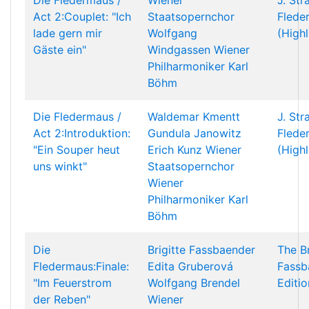
Die Fledermaus /
Wiener
J. Str
Act 2:Couplet: "Ich
Staatsopernchor
Flede
lade gern mir
Wolfgang
(Highl
Gäste ein"
Windgassen
Wiener
Philharmoniker
Karl
Böhm
Die Fledermaus /
Waldemar Kmentt
J. Str
Act 2:Introduktion:
Gundula Janowitz
Flede
"Ein Souper heut
Erich Kunz
Wiener
(Highl
uns winkt"
Staatsopernchor
Wiener
Philharmoniker
Karl
Böhm
Die
Brigitte Fassbaender
The Br
Fledermaus:Finale:
Edita Gruberová
Fassb
"Im Feuerstrom
Wolfgang Brendel
Editio
der Reben"
Wiener