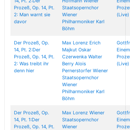
14, Pt. 2:Der
Hofmann
Wiener
Einem
Prozeß, Op. 14, Pt.
Staatsopernchor
Proze
2: Man warnt sie
Wiener
(Live)
davor
Philharmoniker
Karl
Böhm
Der Prozeß, Op.
Max Lorenz
Erich
Gottf
14, Pt. 2:Der
Majkut
Oskar
Einem
Prozeß, Op. 14, Pt.
Czerwenka
Walter
Proze
2: Was treibt ihr
Berry
Alois
(Live)
denn hier
Pernerstorfer
Wiener
Staatsopernchor
Wiener
Philharmoniker
Karl
Böhm
Der Prozeß, Op.
Max Lorenz
Wiener
Gottf
14, Pt. 1:Der
Staatsopernchor
Einem
Prozeß, Op. 14, Pt.
Wiener
Proze