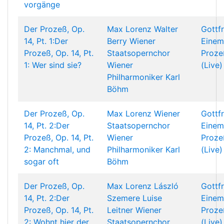
vorgänge
Der Prozeß, Op.
Max Lorenz
Walter
Gottf
14, Pt. 1:Der
Berry
Wiener
Einem
Prozeß, Op. 14, Pt.
Staatsopernchor
Proze
1: Wer sind sie?
Wiener
(Live)
Philharmoniker
Karl
Böhm
Der Prozeß, Op.
Max Lorenz
Wiener
Gottf
14, Pt. 2:Der
Staatsopernchor
Einem
Prozeß, Op. 14, Pt.
Wiener
Proze
2: Manchmal, und
Philharmoniker
Karl
(Live)
sogar oft
Böhm
Der Prozeß, Op.
Max Lorenz
László
Gottf
14, Pt. 2:Der
Szemere
Luise
Einem
Prozeß, Op. 14, Pt.
Leitner
Wiener
Proze
2: Wohnt hier der
Staatsopernchor
(Live)