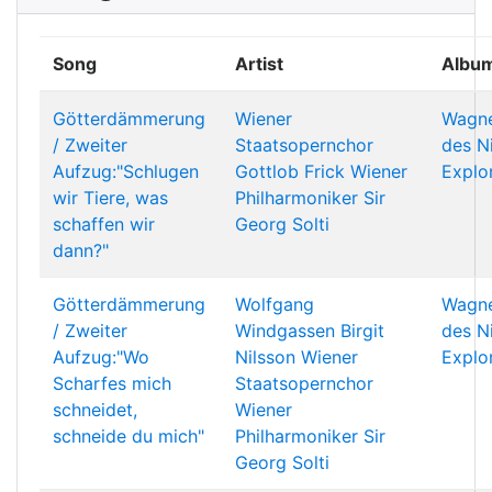
Song
Artist
Albu
Götterdämmerung
Wiener
Wagne
/ Zweiter
Staatsopernchor
des N
Aufzug:"Schlugen
Gottlob Frick
Wiener
Explo
wir Tiere, was
Philharmoniker
Sir
schaffen wir
Georg Solti
dann?"
Götterdämmerung
Wolfgang
Wagne
/ Zweiter
Windgassen
Birgit
des N
Aufzug:"Wo
Nilsson
Wiener
Explo
Scharfes mich
Staatsopernchor
schneidet,
Wiener
schneide du mich"
Philharmoniker
Sir
Georg Solti