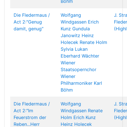
Böhm
Die Fledermaus /
Wolfgang
J. Str
Act 2:"Genug
Windgassen
Erich
Flede
damit, genug"
Kunz
Gundula
(Highl
Janowitz
Heinz
Holecek
Renate Holm
Sylvia Lukan
Eberhard Wächter
Wiener
Staatsopernchor
Wiener
Philharmoniker
Karl
Böhm
Die Fledermaus /
Wolfgang
J. Str
Act 2:"Im
Windgassen
Renate
Flede
Feuerstrom der
Holm
Erich Kunz
(Highl
Reben...Herr
Heinz Holecek