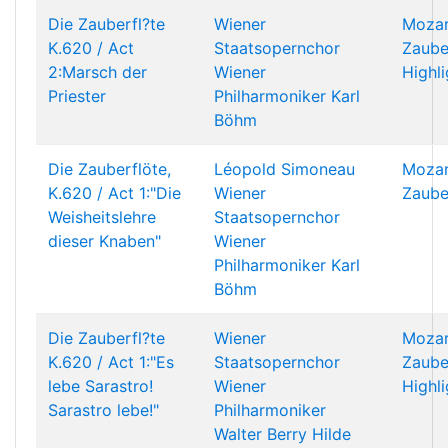
Die Zauberfl?te
Wiener
Mozar
K.620 / Act
Staatsopernchor
Zaube
2:Marsch der
Wiener
Highli
Priester
Philharmoniker
Karl
Böhm
Die Zauberflöte,
Léopold Simoneau
Mozar
K.620 / Act 1:"Die
Wiener
Zaube
Weisheitslehre
Staatsopernchor
dieser Knaben"
Wiener
Philharmoniker
Karl
Böhm
Die Zauberfl?te
Wiener
Mozar
K.620 / Act 1:"Es
Staatsopernchor
Zaube
lebe Sarastro!
Wiener
Highli
Sarastro lebe!"
Philharmoniker
Walter Berry
Hilde