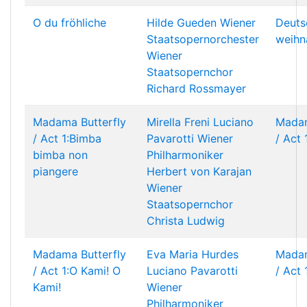
O du fröhliche
Hilde Gueden
Wiener
Deuts
Staatsopernorchester
weihn
Wiener
Staatsopernchor
Richard Rossmayer
Madama Butterfly
Mirella Freni
Luciano
Madam
/ Act 1:Bimba
Pavarotti
Wiener
/ Act 
bimba non
Philharmoniker
piangere
Herbert von Karajan
Wiener
Staatsopernchor
Christa Ludwig
Madama Butterfly
Eva Maria Hurdes
Madam
/ Act 1:O Kami! O
Luciano Pavarotti
/ Act 
Kami!
Wiener
Philharmoniker