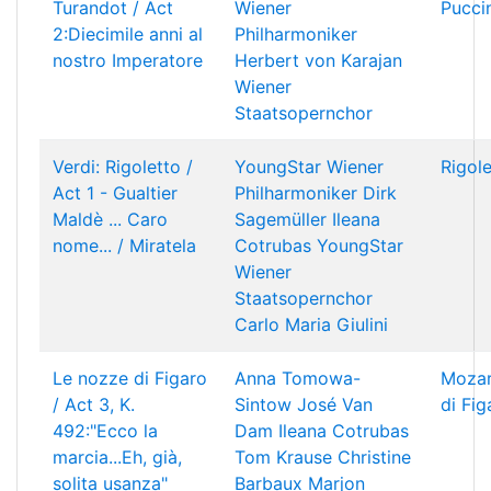
Turandot / Act
Wiener
Pucci
2:Diecimile anni al
Philharmoniker
nostro Imperatore
Herbert von Karajan
Wiener
Staatsopernchor
Verdi: Rigoletto /
YoungStar
Wiener
Rigole
Act 1 - Gualtier
Philharmoniker
Dirk
Maldè ... Caro
Sagemüller
Ileana
nome... / Miratela
Cotrubas
YoungStar
Wiener
Staatsopernchor
Carlo Maria Giulini
Le nozze di Figaro
Anna Tomowa-
Mozar
/ Act 3, K.
Sintow
José Van
di Fig
492:"Ecco la
Dam
Ileana Cotrubas
marcia...Eh, già,
Tom Krause
Christine
solita usanza"
Barbaux
Marjon