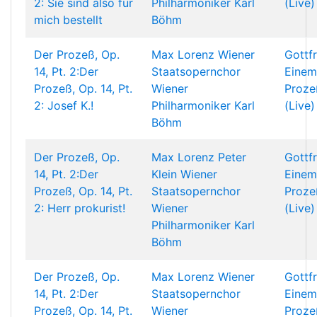
2: Sie sind also für
Philharmoniker
Karl
(Live)
mich bestellt
Böhm
Der Prozeß, Op.
Max Lorenz
Wiener
Gottf
14, Pt. 2:Der
Staatsopernchor
Einem
Prozeß, Op. 14, Pt.
Wiener
Proze
2: Josef K.!
Philharmoniker
Karl
(Live)
Böhm
Der Prozeß, Op.
Max Lorenz
Peter
Gottf
14, Pt. 2:Der
Klein
Wiener
Einem
Prozeß, Op. 14, Pt.
Staatsopernchor
Proze
2: Herr prokurist!
Wiener
(Live)
Philharmoniker
Karl
Böhm
Der Prozeß, Op.
Max Lorenz
Wiener
Gottf
14, Pt. 2:Der
Staatsopernchor
Einem
Prozeß, Op. 14, Pt.
Wiener
Proze