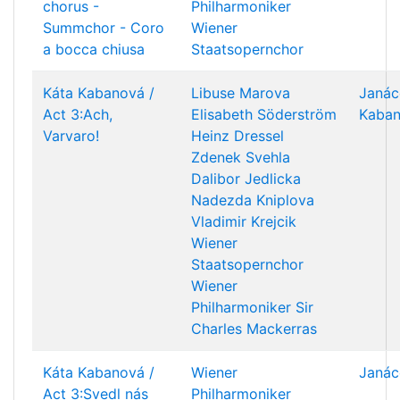
chorus -
Philharmoniker
Summchor - Coro
Wiener
a bocca chiusa
Staatsopernchor
Káta Kabanová /
Libuse Marova
Janác
Act 3:Ach,
Elisabeth Söderström
Kaba
Varvaro!
Heinz Dressel
Zdenek Svehla
Dalibor Jedlicka
Nadezda Kniplova
Vladimir Krejcik
Wiener
Staatsopernchor
Wiener
Philharmoniker
Sir
Charles Mackerras
Káta Kabanová /
Wiener
Janác
Act 3:Svedl nás
Philharmoniker