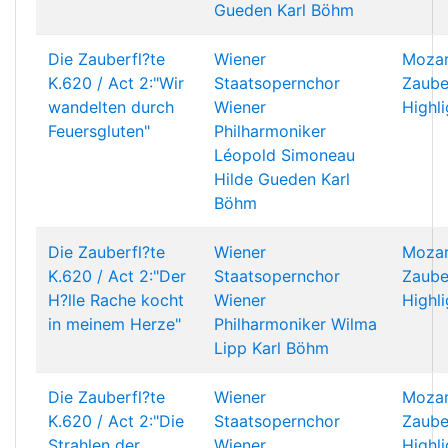
Gueden
Karl Böhm
Die Zauberfl?te
Wiener
Mozar
K.620 / Act 2:"Wir
Staatsopernchor
Zaube
wandelten durch
Wiener
Highli
Feuersgluten"
Philharmoniker
Léopold Simoneau
Hilde Gueden
Karl
Böhm
Die Zauberfl?te
Wiener
Mozar
K.620 / Act 2:"Der
Staatsopernchor
Zaube
H?lle Rache kocht
Wiener
Highli
in meinem Herze"
Philharmoniker
Wilma
Lipp
Karl Böhm
Die Zauberfl?te
Wiener
Mozar
K.620 / Act 2:"Die
Staatsopernchor
Zaube
Strahlen der
Wiener
Highli