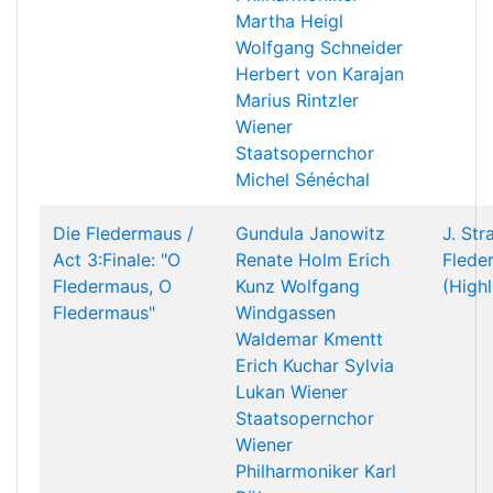
Martha Heigl
Wolfgang Schneider
Herbert von Karajan
Marius Rintzler
Wiener
Staatsopernchor
Michel Sénéchal
Die Fledermaus /
Gundula Janowitz
J. Str
Act 3:Finale: "O
Renate Holm
Erich
Flede
Fledermaus, O
Kunz
Wolfgang
(Highl
Fledermaus"
Windgassen
Waldemar Kmentt
Erich Kuchar
Sylvia
Lukan
Wiener
Staatsopernchor
Wiener
Philharmoniker
Karl