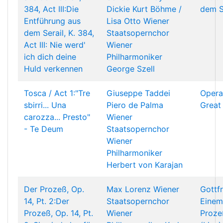
384, Act III:Die
Dickie
Kurt Böhme /
dem Se
Entführung aus
Lisa Otto
Wiener
dem Serail, K. 384,
Staatsopernchor
Act III: Nie werd'
Wiener
ich dich deine
Philharmoniker
Huld verkennen
George Szell
Tosca / Act 1:"Tre
Giuseppe Taddei
Opera
sbirri... Una
Piero de Palma
Great
carozza... Presto"
Wiener
- Te Deum
Staatsopernchor
Wiener
Philharmoniker
Herbert von Karajan
Der Prozeß, Op.
Max Lorenz
Wiener
Gottf
14, Pt. 2:Der
Staatsopernchor
Einem
Prozeß, Op. 14, Pt.
Wiener
Proze