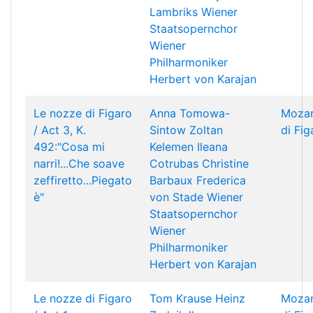
Lambriks
Wiener
Staatsopernchor
Wiener
Philharmoniker
Herbert von Karajan
Le nozze di Figaro
Anna Tomowa-
Mozar
/ Act 3, K.
Sintow
Zoltan
di Fig
492:"Cosa mi
Kelemen
Ileana
narri!...Che soave
Cotrubas
Christine
zeffiretto...Piegato
Barbaux
Frederica
è"
von Stade
Wiener
Staatsopernchor
Wiener
Philharmoniker
Herbert von Karajan
Le nozze di Figaro
Tom Krause
Heinz
Mozar