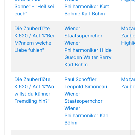
Sonne" - "Heil sei
Philharmoniker
Kurt
euch"
Bohme
Karl Böhm
Die Zauberfl?te
Wiener
Mozar
K.620 / Act 1:"Bei
Staatsopernchor
Zaube
M?nnern welche
Wiener
Highli
Liebe fühlen"
Philharmoniker
Hilde
Gueden
Walter Berry
Karl Böhm
Die Zauberflöte,
Paul Schöffler
Mozar
K.620 / Act 1:"Wo
Léopold Simoneau
Zaube
willst du kühner
Wiener
Fremdling hin?"
Staatsopernchor
Wiener
Philharmoniker
Karl
Böhm