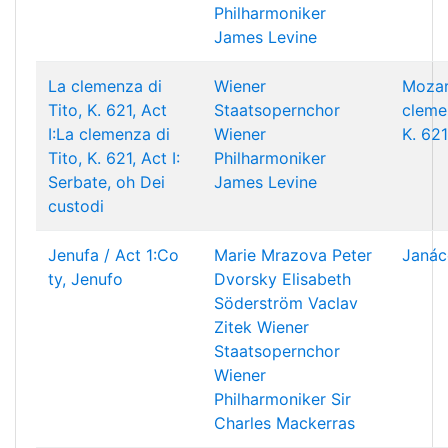
Philharmoniker
James Levine
La clemenza di
Wiener
Mozar
Tito, K. 621, Act
Staatsopernchor
clemen
I:La clemenza di
Wiener
K. 621
Tito, K. 621, Act I:
Philharmoniker
Serbate, oh Dei
James Levine
custodi
Jenufa / Act 1:Co
Marie Mrazova
Peter
Janác
ty, Jenufo
Dvorsky
Elisabeth
Söderström
Vaclav
Zitek
Wiener
Staatsopernchor
Wiener
Philharmoniker
Sir
Charles Mackerras