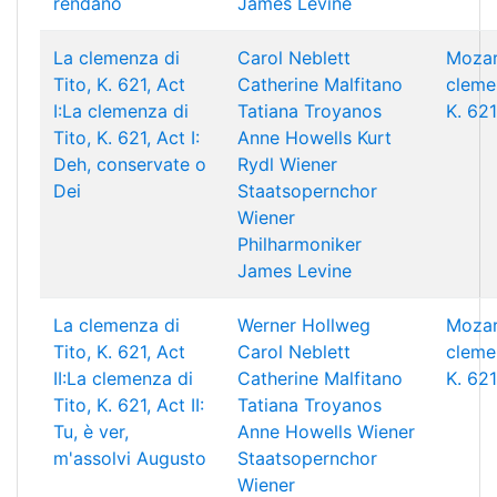
rendano
James Levine
La clemenza di
Carol Neblett
Mozar
Tito, K. 621, Act
Catherine Malfitano
clemen
I:La clemenza di
Tatiana Troyanos
K. 621
Tito, K. 621, Act I:
Anne Howells
Kurt
Deh, conservate o
Rydl
Wiener
Dei
Staatsopernchor
Wiener
Philharmoniker
James Levine
La clemenza di
Werner Hollweg
Mozar
Tito, K. 621, Act
Carol Neblett
clemen
II:La clemenza di
Catherine Malfitano
K. 621
Tito, K. 621, Act II:
Tatiana Troyanos
Tu, è ver,
Anne Howells
Wiener
m'assolvi Augusto
Staatsopernchor
Wiener