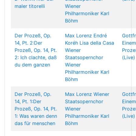
maler titorelli
Wiener
Philharmoniker
Karl
Böhm
Der Prozeß, Op.
Max Lorenz
Endré
Gottf
14, Pt. 2:Der
Koréh
Lisa della Casa
Einem
Prozeß, Op. 14, Pt.
Wiener
Proze
2: Ich clachte, daß
Staatsopernchor
(Live)
du dem ganzen
Wiener
Philharmoniker
Karl
Böhm
Der Prozeß, Op.
Max Lorenz
Wiener
Gottf
14, Pt. 1:Der
Staatsopernchor
Einem
Prozeß, Op. 14, Pt.
Wiener
Proze
1: Was waren denn
Philharmoniker
Karl
(Live)
das für menschen
Böhm