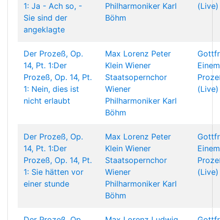
1: Ja - Ach so, -
Philharmoniker
Karl
(Live)
Sie sind der
Böhm
angeklagte
Der Prozeß, Op.
Max Lorenz
Peter
Gottf
14, Pt. 1:Der
Klein
Wiener
Einem
Prozeß, Op. 14, Pt.
Staatsopernchor
Proze
1: Nein, dies ist
Wiener
(Live)
nicht erlaubt
Philharmoniker
Karl
Böhm
Der Prozeß, Op.
Max Lorenz
Peter
Gottf
14, Pt. 1:Der
Klein
Wiener
Einem
Prozeß, Op. 14, Pt.
Staatsopernchor
Proze
1: Sie hätten vor
Wiener
(Live)
einer stunde
Philharmoniker
Karl
Böhm
Der Prozeß, Op.
Max Lorenz
Ludwig
Gottf