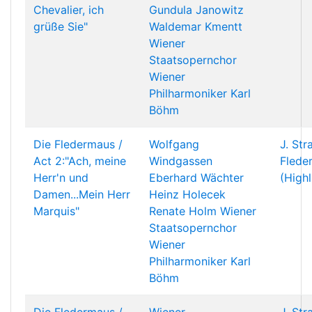
Chevalier, ich
Gundula Janowitz
grüße Sie"
Waldemar Kmentt
Wiener
Staatsopernchor
Wiener
Philharmoniker
Karl
Böhm
Die Fledermaus /
Wolfgang
J. Str
Act 2:"Ach, meine
Windgassen
Flede
Herr'n und
Eberhard Wächter
(Highl
Damen...Mein Herr
Heinz Holecek
Marquis"
Renate Holm
Wiener
Staatsopernchor
Wiener
Philharmoniker
Karl
Böhm