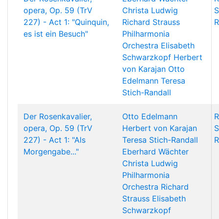
opera, Op. 59 (TrV
Christa Ludwig
S
227) - Act 1: "Quinquin,
Richard Strauss
R
es ist ein Besuch"
Philharmonia
Orchestra
Elisabeth
Schwarzkopf
Herbert
von Karajan
Otto
Edelmann
Teresa
Stich-Randall
Der Rosenkavalier,
Otto Edelmann
R
opera, Op. 59 (TrV
Herbert von Karajan
S
227) - Act 1: "Als
Teresa Stich-Randall
R
Morgengabe..."
Eberhard Wächter
Christa Ludwig
Philharmonia
Orchestra
Richard
Strauss
Elisabeth
Schwarzkopf