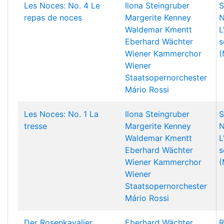
Les Noces: No. 4 Le
Ilona Steingruber
S
repas de noces
Margerite Kenney
N
Waldemar Kmentt
L
Eberhard Wächter
s
Wiener Kammerchor
(
Wiener
Staatsopernorchester
Mário Rossi
Les Noces: No. 1 La
Ilona Steingruber
S
tresse
Margerite Kenney
N
Waldemar Kmentt
L
Eberhard Wächter
s
Wiener Kammerchor
(
Wiener
Staatsopernorchester
Mário Rossi
Der Rosenkavalier,
Eberhard Wächter
R