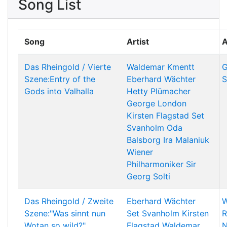
Song List
Song
Artist
Das Rheingold / Vierte
Waldemar Kmentt
G
Szene:Entry of the
Eberhard Wächter
S
Gods into Valhalla
Hetty Plümacher
George London
Kirsten Flagstad
Set
Svanholm
Oda
Balsborg
Ira Malaniuk
Wiener
Philharmoniker
Sir
Georg Solti
Das Rheingold / Zweite
Eberhard Wächter
W
Szene:"Was sinnt nun
Set Svanholm
Kirsten
R
Wotan so wild?"
Flagstad
Waldemar
N