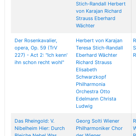
Stich-Randall
Herbert
von Karajan
Richard
Strauss
Eberhard
Wächter
Der Rosenkavalier,
Herbert von Karajan
R
opera, Op. 59 (TrV
Teresa Stich-Randall
S
227) - Act 2: "Ich kenn'
Eberhard Wächter
R
ihn schon recht wohl"
Richard Strauss
Elisabeth
Schwarzkopf
Philharmonia
Orchestra
Otto
Edelmann
Christa
Ludwig
Das Rheingold: V.
Georg Solti
Wiener
R
Nibelheim Hier: Durch
Philharmoniker
Chor
W
Bleiche Nebel Was
der Wiener
R