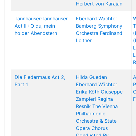
Herbert von Karajan
Tannhäuser:Tannhauser,
Eberhard Wächter
W
Act III: O du, mein
Bamberg Symphony
T
holder Abendstern
Orchestra
Ferdinand
(
Leitner
(
L
L
R
Die Fledermaus Act 2,
Hilda Gueden
A
Part 1
Eberhard Wächter
P
Erika Köth
Giuseppe
O
Zampieri
Regina
F
Resnik
The Vienna
Philharmonic
Orchestra & State
Opera Chorus
Conducted By