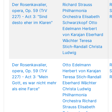
Der Rosenkavalier,
Richard Strauss
R
opera, Op. 59 (TrV
Philharmonia
S
227) - Act 3: "Sind
Orchestra
Elisabeth
R
desto eher im Klaren"
Schwarzkopf
Otto
Edelmann
Herbert
von Karajan
Eberhard
Wächter
Teresa
Stich-Randall
Christa
Ludwig
Der Rosenkavalier,
Otto Edelmann
R
opera, Op. 59 (TrV
Herbert von Karajan
S
227) - Act 3: "Mein
Teresa Stich-Randall
R
Gott, es war nicht mehr
Eberhard Wächter
als eine Farce"
Christa Ludwig
Philharmonia
Orchestra
Richard
Strauss
Elisabeth