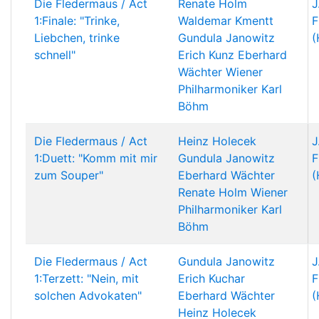
Die Fledermaus / Act
Renate Holm
J
1:Finale: "Trinke,
Waldemar Kmentt
F
Liebchen, trinke
Gundula Janowitz
(
schnell"
Erich Kunz
Eberhard
Wächter
Wiener
Philharmoniker
Karl
Böhm
Die Fledermaus / Act
Heinz Holecek
J
1:Duett: "Komm mit mir
Gundula Janowitz
F
zum Souper"
Eberhard Wächter
(
Renate Holm
Wiener
Philharmoniker
Karl
Böhm
Die Fledermaus / Act
Gundula Janowitz
J
1:Terzett: "Nein, mit
Erich Kuchar
F
solchen Advokaten"
Eberhard Wächter
(
Heinz Holecek