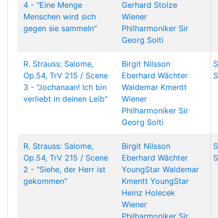
4 - "Eine Menge
Gerhard Stolze
Menschen wird sich
Wiener
gegen sie sammeln"
Philharmoniker
Sir
Georg Solti
R. Strauss: Salome,
Birgit Nilsson
S
Op.54, TrV 215 / Scene
Eberhard Wächter
S
3 - "Jochanaan! Ich bin
Waldemar Kmentt
verliebt in deinen Leib"
Wiener
Philharmoniker
Sir
Georg Solti
R. Strauss: Salome,
Birgit Nilsson
S
Op.54, TrV 215 / Scene
Eberhard Wächter
S
2 - "Siehe, der Herr ist
YoungStar
Waldemar
gekommen"
Kmentt
YoungStar
Heinz Holecek
Wiener
Philharmoniker
Sir