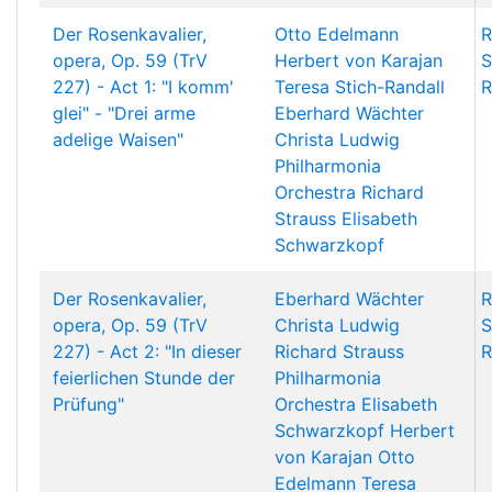
Der Rosenkavalier,
Otto Edelmann
R
opera, Op. 59 (TrV
Herbert von Karajan
S
227) - Act 1: "I komm'
Teresa Stich-Randall
R
glei" - "Drei arme
Eberhard Wächter
adelige Waisen"
Christa Ludwig
Philharmonia
Orchestra
Richard
Strauss
Elisabeth
Schwarzkopf
Der Rosenkavalier,
Eberhard Wächter
R
opera, Op. 59 (TrV
Christa Ludwig
S
227) - Act 2: "In dieser
Richard Strauss
R
feierlichen Stunde der
Philharmonia
Prüfung"
Orchestra
Elisabeth
Schwarzkopf
Herbert
von Karajan
Otto
Edelmann
Teresa