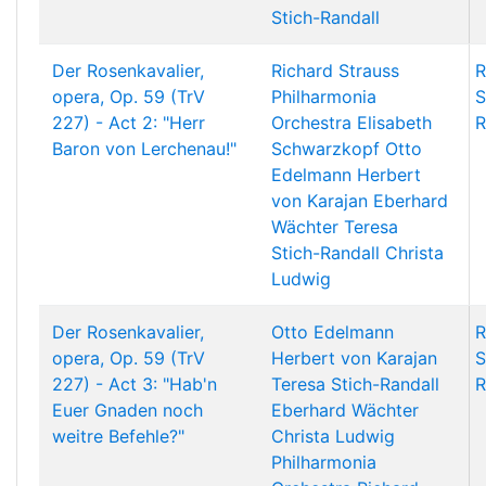
Stich-Randall
Der Rosenkavalier,
Richard Strauss
R
opera, Op. 59 (TrV
Philharmonia
S
227) - Act 2: "Herr
Orchestra
Elisabeth
R
Baron von Lerchenau!"
Schwarzkopf
Otto
Edelmann
Herbert
von Karajan
Eberhard
Wächter
Teresa
Stich-Randall
Christa
Ludwig
Der Rosenkavalier,
Otto Edelmann
R
opera, Op. 59 (TrV
Herbert von Karajan
S
227) - Act 3: "Hab'n
Teresa Stich-Randall
R
Euer Gnaden noch
Eberhard Wächter
weitre Befehle?"
Christa Ludwig
Philharmonia