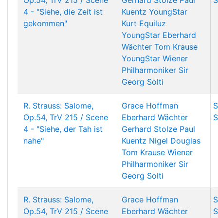
Op.54, TrV 215 / Scene
Gerhard Stolze
Paul
S
4 - "Siehe, die Zeit ist
Kuentz
YoungStar
gekommen"
Kurt Equiluz
YoungStar
Eberhard
Wächter
Tom Krause
YoungStar
Wiener
Philharmoniker
Sir
Georg Solti
R. Strauss: Salome,
Grace Hoffman
S
Op.54, TrV 215 / Scene
Eberhard Wächter
S
4 - "Siehe, der Tah ist
Gerhard Stolze
Paul
nahe"
Kuentz
Nigel Douglas
Tom Krause
Wiener
Philharmoniker
Sir
Georg Solti
R. Strauss: Salome,
Grace Hoffman
S
Op.54, TrV 215 / Scene
Eberhard Wächter
S