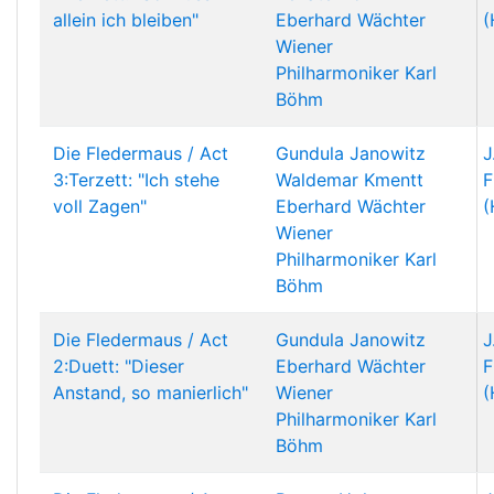
allein ich bleiben"
Eberhard Wächter
(
Wiener
Philharmoniker
Karl
Böhm
Die Fledermaus / Act
Gundula Janowitz
J
3:Terzett: "Ich stehe
Waldemar Kmentt
F
voll Zagen"
Eberhard Wächter
(
Wiener
Philharmoniker
Karl
Böhm
Die Fledermaus / Act
Gundula Janowitz
J
2:Duett: "Dieser
Eberhard Wächter
F
Anstand, so manierlich"
Wiener
(
Philharmoniker
Karl
Böhm