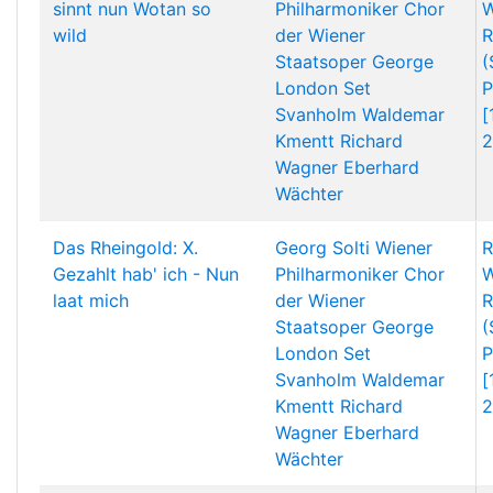
sinnt nun Wotan so
Philharmoniker
Chor
W
wild
der Wiener
R
Staatsoper
George
(
London
Set
P
Svanholm
Waldemar
[
Kmentt
Richard
2
Wagner
Eberhard
Wächter
Das Rheingold: X.
Georg Solti
Wiener
R
Gezahlt hab' ich - Nun
Philharmoniker
Chor
W
laat mich
der Wiener
R
Staatsoper
George
(
London
Set
P
Svanholm
Waldemar
[
Kmentt
Richard
2
Wagner
Eberhard
Wächter