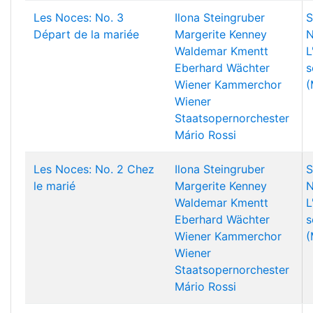
Les Noces: No. 3
Ilona Steingruber
S
Départ de la mariée
Margerite Kenney
N
Waldemar Kmentt
L
Eberhard Wächter
s
Wiener Kammerchor
(
Wiener
Staatsopernorchester
Mário Rossi
Les Noces: No. 2 Chez
Ilona Steingruber
S
le marié
Margerite Kenney
N
Waldemar Kmentt
L
Eberhard Wächter
s
Wiener Kammerchor
(
Wiener
Staatsopernorchester
Mário Rossi