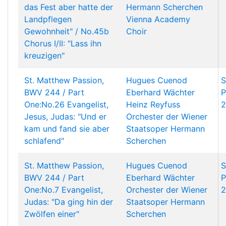
das Fest aber hatte der
Hermann Scherchen
Landpflegen
Vienna Academy
Gewohnheit" / No.45b
Choir
Chorus I/II: "Lass ihn
kreuzigen"
St. Matthew Passion,
Hugues Cuenod
S
BWV 244 / Part
Eberhard Wächter
P
One:No.26 Evangelist,
Heinz Reyfuss
2
Jesus, Judas: "Und er
Orchester der Wiener
kam und fand sie aber
Staatsoper
Hermann
schlafend"
Scherchen
St. Matthew Passion,
Hugues Cuenod
S
BWV 244 / Part
Eberhard Wächter
P
One:No.7 Evangelist,
Orchester der Wiener
2
Judas: "Da ging hin der
Staatsoper
Hermann
Zwölfen einer"
Scherchen