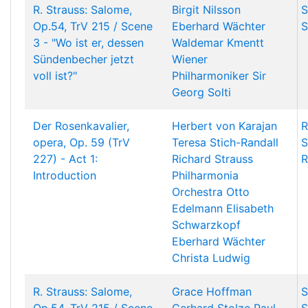
R. Strauss: Salome,
Birgit Nilsson
S
Op.54, TrV 215 / Scene
Eberhard Wächter
S
3 - "Wo ist er, dessen
Waldemar Kmentt
Sündenbecher jetzt
Wiener
voll ist?"
Philharmoniker
Sir
Georg Solti
Der Rosenkavalier,
Herbert von Karajan
R
opera, Op. 59 (TrV
Teresa Stich-Randall
S
227) - Act 1:
Richard Strauss
R
Introduction
Philharmonia
Orchestra
Otto
Edelmann
Elisabeth
Schwarzkopf
Eberhard Wächter
Christa Ludwig
R. Strauss: Salome,
Grace Hoffman
S