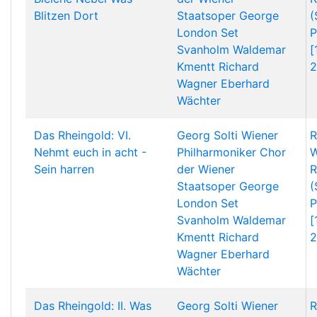
Blitzen Dort
Staatsoper
George
(
London
Set
P
Svanholm
Waldemar
[
Kmentt
Richard
2
Wagner
Eberhard
Wächter
Das Rheingold: VI.
Georg Solti
Wiener
R
Nehmt euch in acht -
Philharmoniker
Chor
W
Sein harren
der Wiener
R
Staatsoper
George
(
London
Set
P
Svanholm
Waldemar
[
Kmentt
Richard
2
Wagner
Eberhard
Wächter
Das Rheingold: II. Was
Georg Solti
Wiener
R