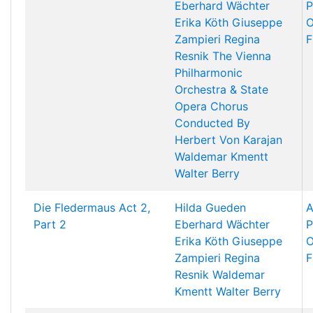
Eberhard Wächter
P
Erika Köth
Giuseppe
O
Zampieri
Regina
F
Resnik
The Vienna
Philharmonic
Orchestra & State
Opera Chorus
Conducted By
Herbert Von Karajan
Waldemar Kmentt
Walter Berry
Die Fledermaus Act 2,
Hilda Gueden
A
Part 2
Eberhard Wächter
P
Erika Köth
Giuseppe
O
Zampieri
Regina
F
Resnik
Waldemar
Kmentt
Walter Berry