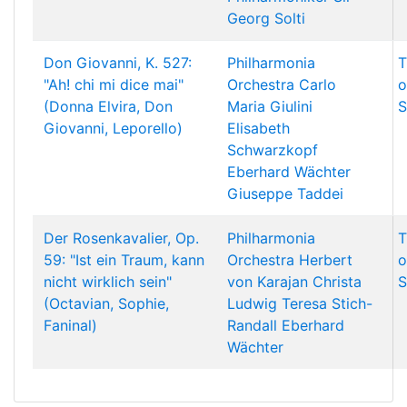
Georg Solti
Don Giovanni, K. 527:
Philharmonia
T
"Ah! chi mi dice mai"
Orchestra
Carlo
o
(Donna Elvira, Don
Maria Giulini
S
Giovanni, Leporello)
Elisabeth
Schwarzkopf
Eberhard Wächter
Giuseppe Taddei
Der Rosenkavalier, Op.
Philharmonia
T
59: "Ist ein Traum, kann
Orchestra
Herbert
o
nicht wirklich sein"
von Karajan
Christa
S
(Octavian, Sophie,
Ludwig
Teresa Stich-
Faninal)
Randall
Eberhard
Wächter