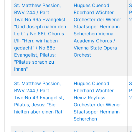
St. Matthew Passion,
Hugues Cuenod
S
BWV 244 / Part
Eberhard Wächter
P
Two:No.66a Evangelist:
Orchester der Wiener
2
"Und Joseph nahm den
Staatsoper
Hermann
Leib" / No.66b Chorus
Scherchen
Vienna
I/II: "Herr, wir haben
Academy Chorus /
gedacht" / No.66c
Vienna State Opera
Evangelist, Pilatus:
Orchest
"Pilatus sprach zu
ihnen"
St. Matthew Passion,
Hugues Cuenod
S
BWV 244 / Part
Eberhard Wächter
P
Two:No.43 Evangelist,
Heinz Reyfuss
2
Pilatus, Jesus: "Sie
Orchester der Wiener
hielten aber einen Rat"
Staatsoper
Hermann
Scherchen