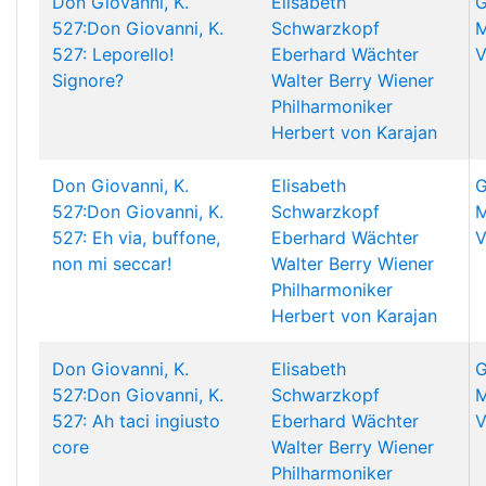
Don Giovanni, K.
Elisabeth
G
527:Don Giovanni, K.
Schwarzkopf
M
527: Leporello!
Eberhard Wächter
V
Signore?
Walter Berry
Wiener
Philharmoniker
Herbert von Karajan
Don Giovanni, K.
Elisabeth
G
527:Don Giovanni, K.
Schwarzkopf
M
527: Eh via, buffone,
Eberhard Wächter
V
non mi seccar!
Walter Berry
Wiener
Philharmoniker
Herbert von Karajan
Don Giovanni, K.
Elisabeth
G
527:Don Giovanni, K.
Schwarzkopf
M
527: Ah taci ingiusto
Eberhard Wächter
V
core
Walter Berry
Wiener
Philharmoniker