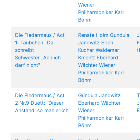
Wiener
Philharmoniker
Karl
Böhm
Die Fledermaus / Act
Renate Holm
Gundula
J
1:"Täubchen...Da
Janowitz
Erich
F
schreibt
Kuchar
Waldemar
(
Schwester...Ach ich
Kmentt
Eberhard
darf nicht"
Wächter
Wiener
Philharmoniker
Karl
Böhm
Die Fledermaus / Act
Gundula Janowitz
T
2:Nr.9 Duett: "Dieser
Eberhard Wächter
J
Anstand, so manierlich"
Wiener
E
Philharmoniker
Karl
Böhm