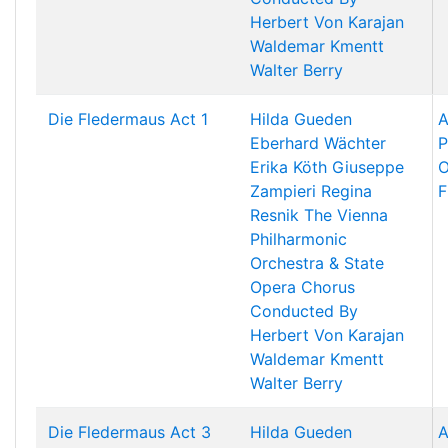
Herbert Von Karajan
Waldemar Kmentt
Walter Berry
Die Fledermaus Act 1
Hilda Gueden
A
Eberhard Wächter
P
Erika Köth
Giuseppe
O
Zampieri
Regina
F
Resnik
The Vienna
Philharmonic
Orchestra & State
Opera Chorus
Conducted By
Herbert Von Karajan
Waldemar Kmentt
Walter Berry
Die Fledermaus Act 3
Hilda Gueden
A