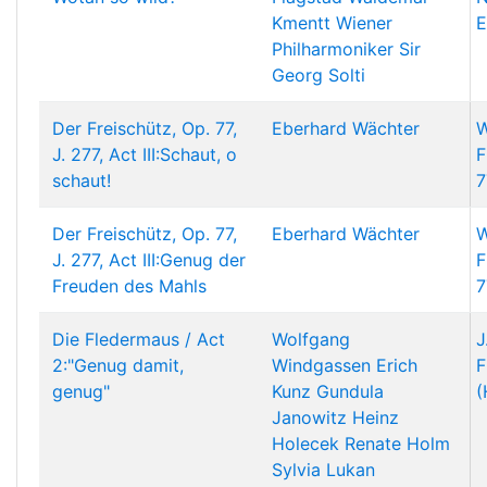
Kmentt
Wiener
E
Philharmoniker
Sir
Georg Solti
Der Freischütz, Op. 77,
Eberhard Wächter
W
J. 277, Act III:Schaut, o
F
schaut!
7
Der Freischütz, Op. 77,
Eberhard Wächter
W
J. 277, Act III:Genug der
F
Freuden des Mahls
7
Die Fledermaus / Act
Wolfgang
J
2:"Genug damit,
Windgassen
Erich
F
genug"
Kunz
Gundula
(
Janowitz
Heinz
Holecek
Renate Holm
Sylvia Lukan