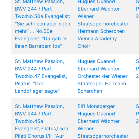
St. Matthew Passion,
Hugues Cuenod
S
BWV 244 / Part
Eberhard Wächter
P
Two:No.50a Evangelist:
Wiener
2
"Sie schrieen aber noch
Staatsopernorchester
mehr" ... No.50e
Hermann Scherchen
Evangelist: "Da gab er
Vienna Academy
ihnen Barrabam los"
Choir
St. Matthew Passion,
Hugues Cuenod
S
BWV 244 / Part
Eberhard Wächter
P
Two:No.47 Evangelist,
Orchester der Wiener
2
Pilatus: "Der
Staatsoper
Hermann
Landpfleger sagte"
Scherchen
St. Matthew Passion,
Elfi Monsberger
S
BWV 244 / Part
Hugues Cuenod
P
Two:No.45a
Eberhard Wächter
2
Evangelist,Pilatus,Uxor
Wiener
Pilati,Chorus I/II: "Auf
Staatsopernorchester