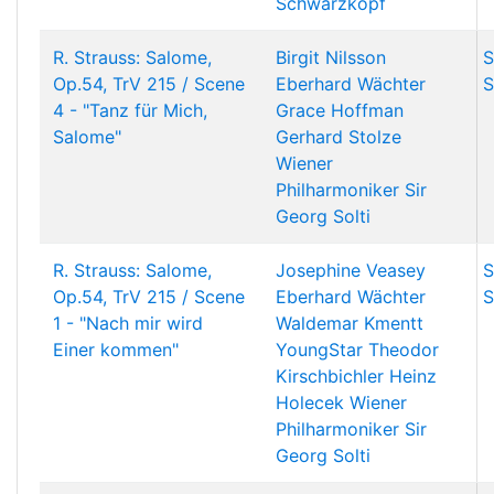
Schwarzkopf
R. Strauss: Salome,
Birgit Nilsson
S
Op.54, TrV 215 / Scene
Eberhard Wächter
S
4 - "Tanz für Mich,
Grace Hoffman
Salome"
Gerhard Stolze
Wiener
Philharmoniker
Sir
Georg Solti
R. Strauss: Salome,
Josephine Veasey
S
Op.54, TrV 215 / Scene
Eberhard Wächter
S
1 - "Nach mir wird
Waldemar Kmentt
Einer kommen"
YoungStar
Theodor
Kirschbichler
Heinz
Holecek
Wiener
Philharmoniker
Sir
Georg Solti