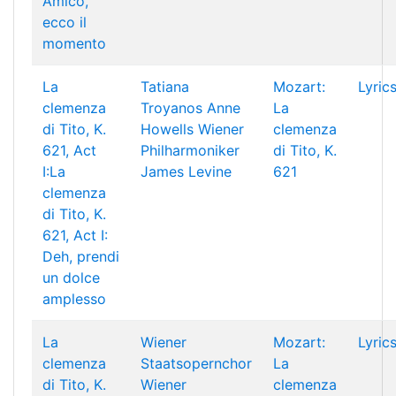
Amico,
ecco il
momento
La
Tatiana
Mozart:
Lyric
clemenza
Troyanos
Anne
La
di Tito, K.
Howells
Wiener
clemenza
621, Act
Philharmoniker
di Tito, K.
I:La
James Levine
621
clemenza
di Tito, K.
621, Act I:
Deh, prendi
un dolce
amplesso
La
Wiener
Mozart:
Lyric
clemenza
Staatsopernchor
La
di Tito, K.
Wiener
clemenza