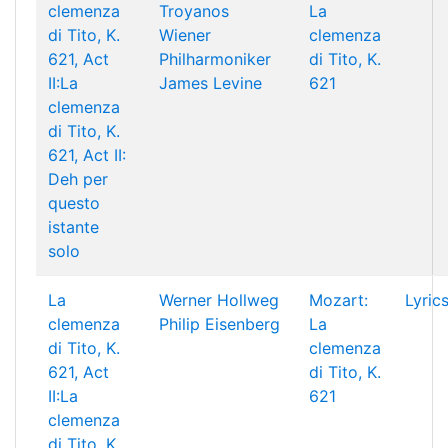
clemenza
Troyanos
La
di Tito, K.
Wiener
clemenza
621, Act
Philharmoniker
di Tito, K.
II:La
James Levine
621
clemenza
di Tito, K.
621, Act II:
Deh per
questo
istante
solo
La
Werner Hollweg
Mozart:
Lyric
clemenza
Philip Eisenberg
La
di Tito, K.
clemenza
621, Act
di Tito, K.
II:La
621
clemenza
di Tito, K.