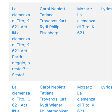
La
Carol Neblett
Mozart:
Lyric
clemenza
Tatiana
La
di Tito, K.
Troyanos
Kurt
clemenza
621, Act
Rydl
Philip
di Tito, K.
II:La
Eisenberg
621
clemenza
di Tito, K.
621, Act II:
Partir
deggio, o
restar? -
Sesto!
La
Carol Neblett
Mozart:
Lyric
clemenza
Tatiana
La
di Tito, K.
Troyanos
Kurt
clemenza
621, Act
Rydl
Wiener
di Tito, K.
II:La
Philharmoniker
621