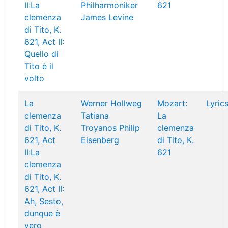
II:La
Philharmoniker
621
clemenza
James Levine
di Tito, K.
621, Act II:
Quello di
Tito è il
volto
La
Werner Hollweg
Mozart:
Lyric
clemenza
Tatiana
La
di Tito, K.
Troyanos
Philip
clemenza
621, Act
Eisenberg
di Tito, K.
II:La
621
clemenza
di Tito, K.
621, Act II:
Ah, Sesto,
dunque è
vero