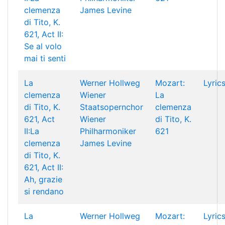
clemenza
James Levine
di Tito, K.
621, Act II:
Se al volo
mai ti senti
La
Werner Hollweg
Mozart:
Lyric
clemenza
Wiener
La
di Tito, K.
Staatsopernchor
clemenza
621, Act
Wiener
di Tito, K.
II:La
Philharmoniker
621
clemenza
James Levine
di Tito, K.
621, Act II:
Ah, grazie
si rendano
La
Werner Hollweg
Mozart:
Lyric