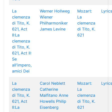
La
Werner Hollweg
Mozart:
Lyric
clemenza
Wiener
La
di Tito, K.
Philharmoniker
clemenza
621, Act
James Levine
di Tito, K.
II:La
621
clemenza
di Tito, K.
621, Act II:
Se
all'impero,
amici Dei
La
Carol Neblett
Mozart:
Lyric
clemenza
Catherine
La
di Tito, K.
Malfitano
Anne
clemenza
621, Act
Howells
Philip
di Tito, K.
II:La
Eisenberg
621