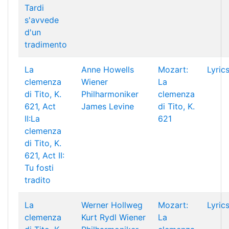
Tardi
s'avvede
d'un
tradimento
La
Anne Howells
Mozart:
Lyric
clemenza
Wiener
La
di Tito, K.
Philharmoniker
clemenza
621, Act
James Levine
di Tito, K.
II:La
621
clemenza
di Tito, K.
621, Act II:
Tu fosti
tradito
La
Werner Hollweg
Mozart:
Lyric
clemenza
Kurt Rydl
Wiener
La