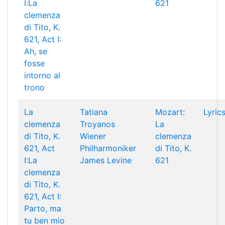
I:La
621
clemenza
di Tito, K.
621, Act I:
Ah, se
fosse
intorno al
trono
La
Tatiana
Mozart:
Lyric
clemenza
Troyanos
La
di Tito, K.
Wiener
clemenza
621, Act
Philharmoniker
di Tito, K.
I:La
James Levine
621
clemenza
di Tito, K.
621, Act I:
Parto, ma
tu ben mio