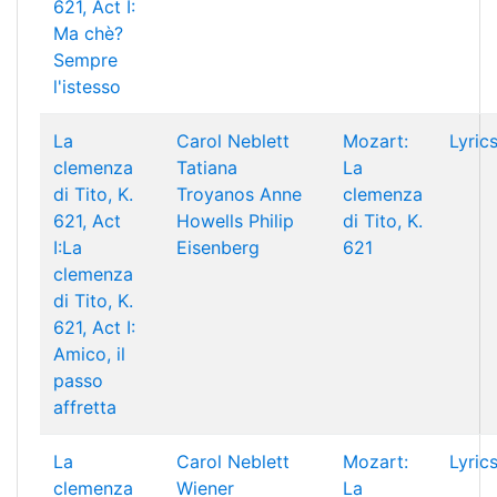
621, Act I:
Ma chè?
Sempre
l'istesso
La
Carol Neblett
Mozart:
Lyric
clemenza
Tatiana
La
di Tito, K.
Troyanos
Anne
clemenza
621, Act
Howells
Philip
di Tito, K.
I:La
Eisenberg
621
clemenza
di Tito, K.
621, Act I:
Amico, il
passo
affretta
La
Carol Neblett
Mozart:
Lyric
clemenza
Wiener
La