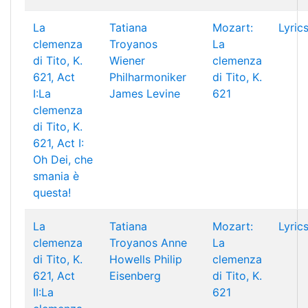
La
Tatiana
Mozart:
Lyric
clemenza
Troyanos
La
di Tito, K.
Wiener
clemenza
621, Act
Philharmoniker
di Tito, K.
I:La
James Levine
621
clemenza
di Tito, K.
621, Act I:
Oh Dei, che
smania è
questa!
La
Tatiana
Mozart:
Lyric
clemenza
Troyanos
Anne
La
di Tito, K.
Howells
Philip
clemenza
621, Act
Eisenberg
di Tito, K.
II:La
621