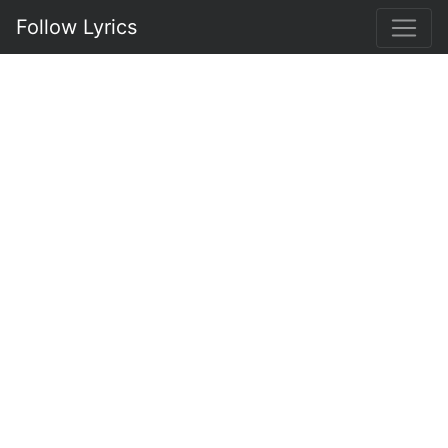
Follow Lyrics