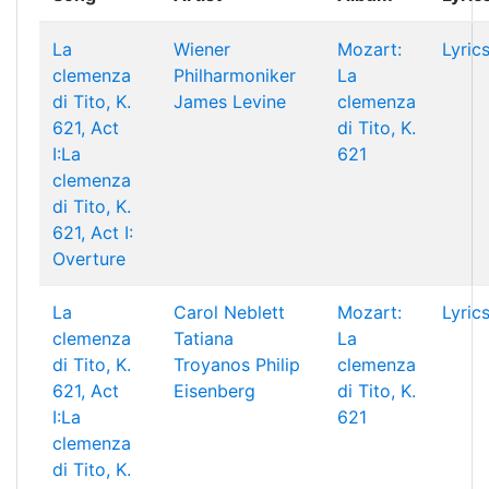
La
Wiener
Mozart:
Lyric
clemenza
Philharmoniker
La
di Tito, K.
James Levine
clemenza
621, Act
di Tito, K.
I:La
621
clemenza
di Tito, K.
621, Act I:
Overture
La
Carol Neblett
Mozart:
Lyric
clemenza
Tatiana
La
di Tito, K.
Troyanos
Philip
clemenza
621, Act
Eisenberg
di Tito, K.
I:La
621
clemenza
di Tito, K.