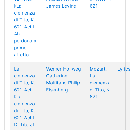
I:La
James Levine
621
clemenza
di Tito, K.
621, Act I:
Ah
perdona al
primo
affetto
La
Werner Hollweg
Mozart:
Lyric
clemenza
Catherine
La
di Tito, K.
Malfitano
Philip
clemenza
621, Act
Eisenberg
di Tito, K.
I:La
621
clemenza
di Tito, K.
621, Act I:
Di Tito al