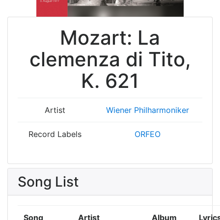
Mozart: La
clemenza di Tito,
K. 621
Artist
Wiener Philharmoniker
Record Labels
ORFEO
Song List
Song
Artist
Album
Lyric