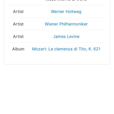
Artist
Werner Hollweg
Artist
Wiener Philharmoniker
Artist
James Levine
Album
Mozart: La clemenza di Tito, K. 621