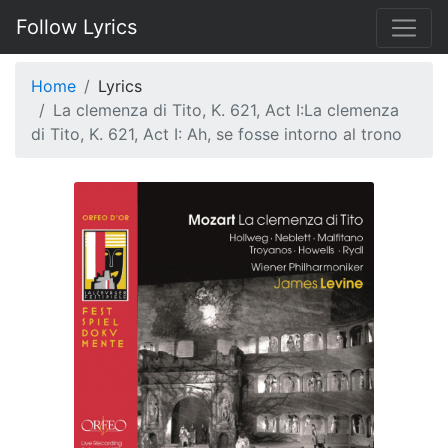
Follow Lyrics
Home
Lyrics
La clemenza di Tito, K. 621, Act I:La clemenza
di Tito, K. 621, Act I: Ah, se fosse intorno al trono