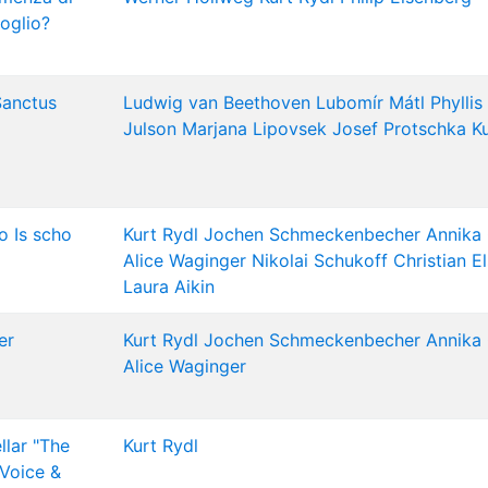
foglio?
Sanctus
Ludwig van Beethoven
Lubomír Mátl
Phyllis
Julson
Marjana Lipovsek
Josef Protschka
K
do Is scho
Kurt Rydl
Jochen Schmeckenbecher
Annika
Alice Waginger
Nikolai Schukoff
Christian E
Laura Aikin
er
Kurt Rydl
Jochen Schmeckenbecher
Annika
Alice Waginger
llar "The
Kurt Rydl
 Voice &