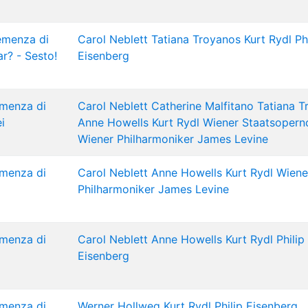
lemenza di
Carol Neblett
Tatiana Troyanos
Kurt Rydl
Ph
ar? - Sesto!
Eisenberg
emenza di
Carol Neblett
Catherine Malfitano
Tatiana T
i
Anne Howells
Kurt Rydl
Wiener Staatsopern
Wiener Philharmoniker
James Levine
emenza di
Carol Neblett
Anne Howells
Kurt Rydl
Wiene
Philharmoniker
James Levine
emenza di
Carol Neblett
Anne Howells
Kurt Rydl
Philip
Eisenberg
emenza di
Werner Hollweg
Kurt Rydl
Philip Eisenberg