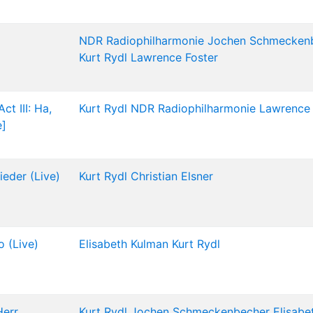
NDR Radiophilharmonie
Jochen Schmecken
Kurt Rydl
Lawrence Foster
ct III: Ha,
Kurt Rydl
NDR Radiophilharmonie
Lawrence 
e]
ieder (Live)
Kurt Rydl
Christian Elsner
o (Live)
Elisabeth Kulman
Kurt Rydl
Herr
Kurt Rydl
Jochen Schmeckenbecher
Elisabe