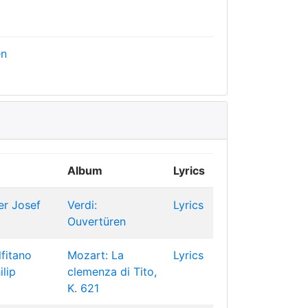
en
Album
Lyrics
er
Josef
Verdi:
Lyrics
Ouvertüren
fitano
Mozart: La
Lyrics
ilip
clemenza di Tito,
K. 621