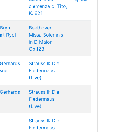
clemenza di Tito,
K. 621
 Bryn-
Beethoven:
urt Rydl
Missa Solemnis
in D Major
Op.123
 Gerhards
Strauss II: Die
lsner
Fledermaus
(Live)
 Gerhards
Strauss II: Die
Fledermaus
(Live)
Strauss II: Die
Fledermaus