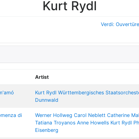
Kurt Rydl
Verdi: Ouvertür
Artist
 m'amó
Kurt Rydl
Württembergisches Staatsorchest
Dunnwald
lemenza di
Werner Hollweg
Carol Neblett
Catherine Mal
Tatiana Troyanos
Anne Howells
Kurt Rydl
Ph
Eisenberg