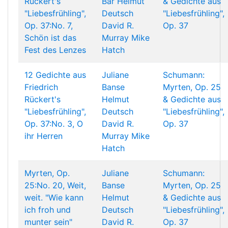
Rückert's
Bär
Helmut
& Gedichte aus
"Liebesfrühling",
Deutsch
"Liebesfrühling",
Op. 37:No. 7,
David R.
Op. 37
Schön ist das
Murray
Mike
Fest des Lenzes
Hatch
12 Gedichte aus
Juliane
Schumann:
Friedrich
Banse
Myrten, Op. 25
Rückert's
Helmut
& Gedichte aus
"Liebesfrühling",
Deutsch
"Liebesfrühling",
Op. 37:No. 3, O
David R.
Op. 37
ihr Herren
Murray
Mike
Hatch
Myrten, Op.
Juliane
Schumann:
25:No. 20, Weit,
Banse
Myrten, Op. 25
weit. "Wie kann
Helmut
& Gedichte aus
ich froh und
Deutsch
"Liebesfrühling",
munter sein"
David R.
Op. 37