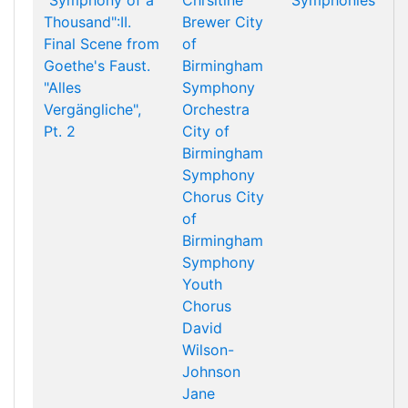
"Symphony of a
Chrsitine
Symphonies
Thousand":II.
Brewer
City
Final Scene from
of
Goethe's Faust.
Birmingham
"Alles
Symphony
Vergängliche",
Orchestra
Pt. 2
City of
Birmingham
Symphony
Chorus
City
of
Birmingham
Symphony
Youth
Chorus
David
Wilson-
Johnson
Jane