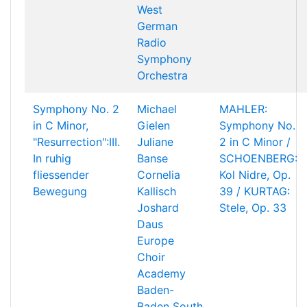
West
German
Radio
Symphony
Orchestra
Symphony No. 2
Michael
MAHLER:
in C Minor,
Gielen
Symphony No.
"Resurrection":III.
Juliane
2 in C Minor /
In ruhig
Banse
SCHOENBERG:
fliessender
Cornelia
Kol Nidre, Op.
Bewegung
Kallisch
39 / KURTAG:
Joshard
Stele, Op. 33
Daus
Europe
Choir
Academy
Baden-
Baden South