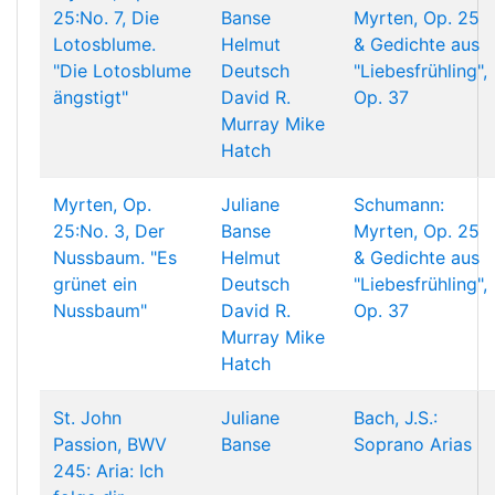
25:No. 7, Die
Banse
Myrten, Op. 25
Lotosblume.
Helmut
& Gedichte aus
"Die Lotosblume
Deutsch
"Liebesfrühling",
ängstigt"
David R.
Op. 37
Murray
Mike
Hatch
Myrten, Op.
Juliane
Schumann:
25:No. 3, Der
Banse
Myrten, Op. 25
Nussbaum. "Es
Helmut
& Gedichte aus
grünet ein
Deutsch
"Liebesfrühling",
Nussbaum"
David R.
Op. 37
Murray
Mike
Hatch
St. John
Juliane
Bach, J.S.:
Passion, BWV
Banse
Soprano Arias
245: Aria: Ich