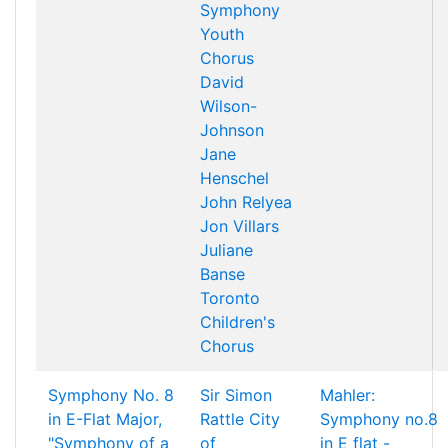
Symphony
Youth
Chorus
David
Wilson-
Johnson
Jane
Henschel
John Relyea
Jon Villars
Juliane
Banse
Toronto
Children's
Chorus
Symphony No. 8
Sir Simon
Mahler:
in E-Flat Major,
Rattle
City
Symphony no.8
"Symphony of a
of
in E flat -