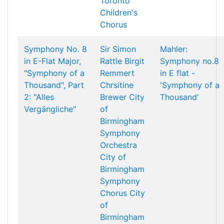
Toronto
Children's
Chorus
Symphony No. 8
Sir Simon
Mahler:
in E-Flat Major,
Rattle
Birgit
Symphony no.8
"Symphony of a
Remmert
in E flat -
Thousand", Part
Chrsitine
'Symphony of a
2: "Alles
Brewer
City
Thousand'
Vergängliche"
of
Birmingham
Symphony
Orchestra
City of
Birmingham
Symphony
Chorus
City
of
Birmingham