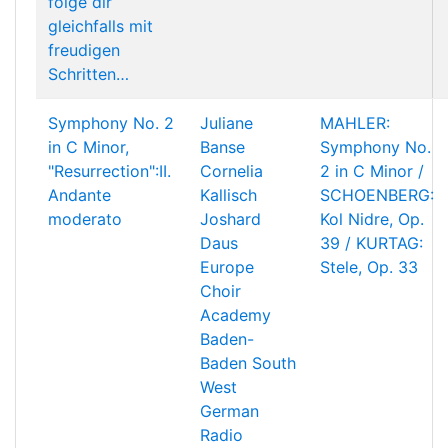
folge dir
gleichfalls mit
freudigen
Schritten…
Symphony No. 2
Juliane
MAHLER:
in C Minor,
Banse
Symphony No.
"Resurrection":II.
Cornelia
2 in C Minor /
Andante
Kallisch
SCHOENBERG:
moderato
Joshard
Kol Nidre, Op.
Daus
39 / KURTAG:
Europe
Stele, Op. 33
Choir
Academy
Baden-
Baden South
West
German
Radio