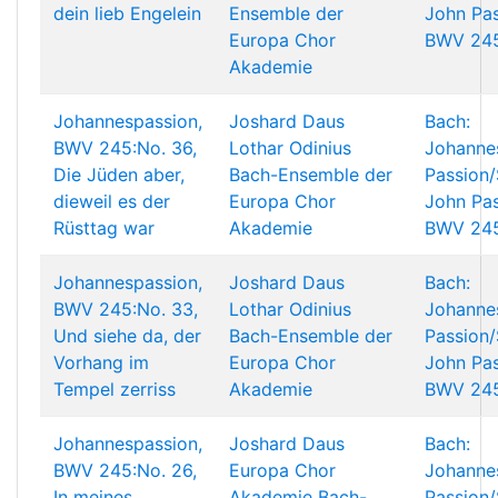
dein lieb Engelein
Ensemble der
John Pas
Europa Chor
BWV 24
Akademie
Johannespassion,
Joshard Daus
Bach:
BWV 245:No. 36,
Lothar Odinius
Johanne
Die Jüden aber,
Bach-Ensemble der
Passion/
dieweil es der
Europa Chor
John Pas
Rüsttag war
Akademie
BWV 24
Johannespassion,
Joshard Daus
Bach:
BWV 245:No. 33,
Lothar Odinius
Johanne
Und siehe da, der
Bach-Ensemble der
Passion/
Vorhang im
Europa Chor
John Pas
Tempel zerriss
Akademie
BWV 24
Johannespassion,
Joshard Daus
Bach:
BWV 245:No. 26,
Europa Chor
Johanne
In meines
Akademie
Bach-
Passion/