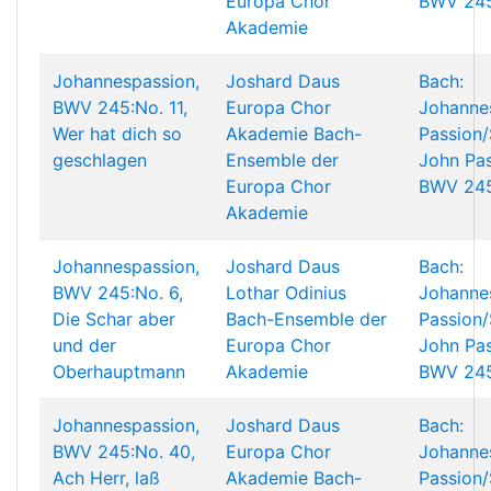
Europa Chor
BWV 24
Akademie
Johannespassion,
Joshard Daus
Bach:
BWV 245:No. 11,
Europa Chor
Johanne
Wer hat dich so
Akademie
Bach-
Passion/
geschlagen
Ensemble der
John Pas
Europa Chor
BWV 24
Akademie
Johannespassion,
Joshard Daus
Bach:
BWV 245:No. 6,
Lothar Odinius
Johanne
Die Schar aber
Bach-Ensemble der
Passion/
und der
Europa Chor
John Pas
Oberhauptmann
Akademie
BWV 24
Johannespassion,
Joshard Daus
Bach:
BWV 245:No. 40,
Europa Chor
Johanne
Ach Herr, laß
Akademie
Bach-
Passion/