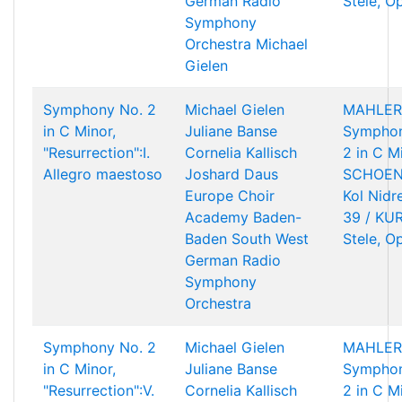
German Radio
Stele, O
Symphony
Orchestra
Michael
Gielen
Symphony No. 2
Michael Gielen
MAHLER
in C Minor,
Juliane Banse
Symphon
"Resurrection":I.
Cornelia Kallisch
2 in C M
Allegro maestoso
Joshard Daus
SCHOEN
Europe Choir
Kol Nidr
Academy
Baden-
39 / KU
Baden South West
Stele, O
German Radio
Symphony
Orchestra
Symphony No. 2
Michael Gielen
MAHLER
in C Minor,
Juliane Banse
Symphon
"Resurrection":V.
Cornelia Kallisch
2 in C M