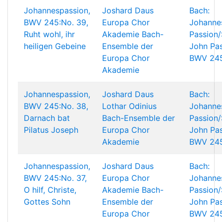
Johannespassion,
Joshard Daus
Bach:
BWV 245:No. 39,
Europa Chor
Johanne
Ruht wohl, ihr
Akademie
Bach-
Passion/
heiligen Gebeine
Ensemble der
John Pas
Europa Chor
BWV 24
Akademie
Johannespassion,
Joshard Daus
Bach:
BWV 245:No. 38,
Lothar Odinius
Johanne
Darnach bat
Bach-Ensemble der
Passion/
Pilatus Joseph
Europa Chor
John Pas
Akademie
BWV 24
Johannespassion,
Joshard Daus
Bach:
BWV 245:No. 37,
Europa Chor
Johanne
O hilf, Christe,
Akademie
Bach-
Passion/
Gottes Sohn
Ensemble der
John Pas
Europa Chor
BWV 24