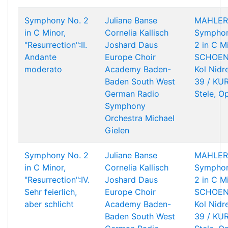
Symphony No. 2
Juliane Banse
MAHLER
in C Minor,
Cornelia Kallisch
Symphon
"Resurrection":II.
Joshard Daus
2 in C M
Andante
Europe Choir
SCHOEN
moderato
Academy
Baden-
Kol Nidr
Baden South West
39 / KU
German Radio
Stele, O
Symphony
Orchestra
Michael
Gielen
Symphony No. 2
Juliane Banse
MAHLER
in C Minor,
Cornelia Kallisch
Symphon
"Resurrection":IV.
Joshard Daus
2 in C M
Sehr feierlich,
Europe Choir
SCHOEN
aber schlicht
Academy
Baden-
Kol Nidr
Baden South West
39 / KU