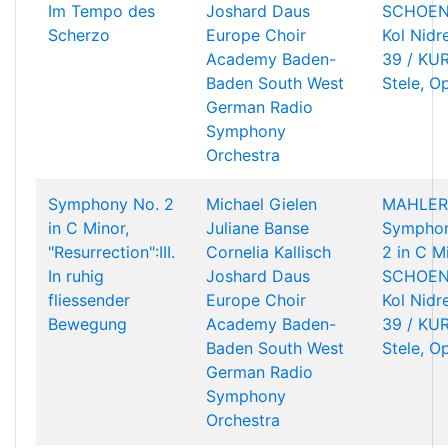
Im Tempo des
Joshard Daus
SCHOEN
Scherzo
Europe Choir
Kol Nidr
Academy
Baden-
39 / KU
Baden South West
Stele, O
German Radio
Symphony
Orchestra
Symphony No. 2
Michael Gielen
MAHLER
in C Minor,
Juliane Banse
Symphon
"Resurrection":III.
Cornelia Kallisch
2 in C M
In ruhig
Joshard Daus
SCHOEN
fliessender
Europe Choir
Kol Nidr
Bewegung
Academy
Baden-
39 / KU
Baden South West
Stele, O
German Radio
Symphony
Orchestra