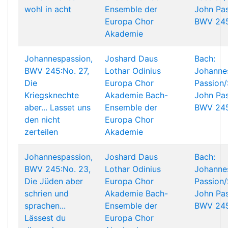
wohl in acht
Ensemble der
John Pas
Europa Chor
BWV 24
Akademie
Johannespassion,
Joshard Daus
Bach:
BWV 245:No. 27,
Lothar Odinius
Johanne
Die
Europa Chor
Passion/
Kriegsknechte
Akademie
Bach-
John Pas
aber... Lasset uns
Ensemble der
BWV 24
den nicht
Europa Chor
zerteilen
Akademie
Johannespassion,
Joshard Daus
Bach:
BWV 245:No. 23,
Lothar Odinius
Johanne
Die Jüden aber
Europa Chor
Passion/
schrien und
Akademie
Bach-
John Pas
sprachen...
Ensemble der
BWV 24
Lässest du
Europa Chor