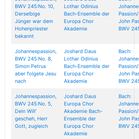
BWV 245:No. 10,
Lothar Odinius
Johanne
Derselbige
Bach-Ensemble der
Passion/
Jünger war dem
Europa Chor
John Pas
Hohenpriester
Akademie
BWV 24
bekannt
Johannespassion,
Joshard Daus
Bach:
BWV 245:No. 8,
Lothar Odinius
Johanne
Simon Petrus
Bach-Ensemble der
Passion/
aber folgete Jesu
Europa Chor
John Pas
nach
Akademie
BWV 24
Johannespassion,
Joshard Daus
Bach:
BWV 245:No. 5,
Europa Chor
Johanne
Dein Will'
Akademie
Bach-
Passion/
gescheh, Herr
Ensemble der
John Pas
Gott, zugleich
Europa Chor
BWV 24
Akademie