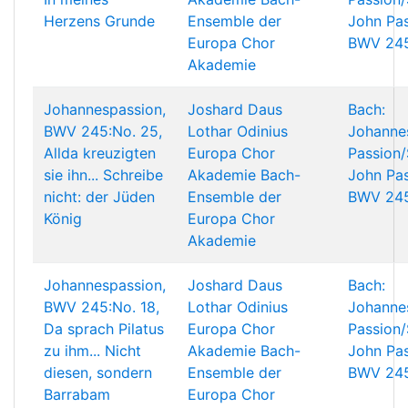
Herzens Grunde
Ensemble der
John Pas
Europa Chor
BWV 24
Akademie
Johannespassion,
Joshard Daus
Bach:
BWV 245:No. 25,
Lothar Odinius
Johanne
Allda kreuzigten
Europa Chor
Passion/
sie ihn... Schreibe
Akademie
Bach-
John Pas
nicht: der Jüden
Ensemble der
BWV 24
König
Europa Chor
Akademie
Johannespassion,
Joshard Daus
Bach:
BWV 245:No. 18,
Lothar Odinius
Johanne
Da sprach Pilatus
Europa Chor
Passion/
zu ihm... Nicht
Akademie
Bach-
John Pas
diesen, sondern
Ensemble der
BWV 24
Barrabam
Europa Chor