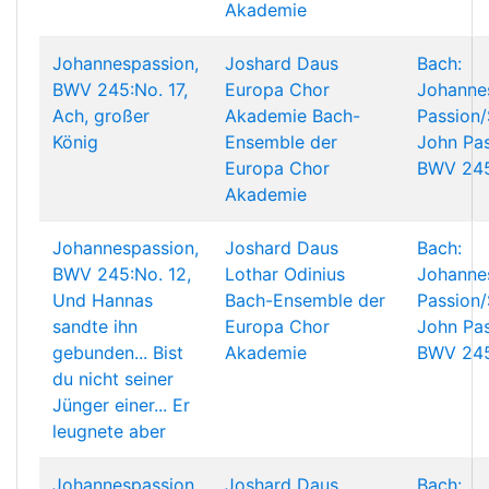
Akademie
Johannespassion,
Joshard Daus
Bach:
BWV 245:No. 17,
Europa Chor
Johanne
Ach, großer
Akademie
Bach-
Passion/
König
Ensemble der
John Pas
Europa Chor
BWV 24
Akademie
Johannespassion,
Joshard Daus
Bach:
BWV 245:No. 12,
Lothar Odinius
Johanne
Und Hannas
Bach-Ensemble der
Passion/
sandte ihn
Europa Chor
John Pas
gebunden... Bist
Akademie
BWV 24
du nicht seiner
Jünger einer... Er
leugnete aber
Johannespassion,
Joshard Daus
Bach: