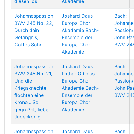
diesen los
Akademie
Johannespassion,
Joshard Daus
Bach:
BWV 245:No. 22,
Europa Chor
Johanne
Durch dein
Akademie
Bach-
Passion/
Gefängnis,
Ensemble der
John Pas
Gottes Sohn
Europa Chor
BWV 24
Akademie
Johannespassion,
Joshard Daus
Bach:
BWV 245:No. 21,
Lothar Odinius
Johanne
Und die
Europa Chor
Passion/
Kriegsknechte
Akademie
Bach-
John Pas
flochten eine
Ensemble der
BWV 24
Krone... Sei
Europa Chor
gegrüßet, lieber
Akademie
Judenkönig
Johannespassion,
Joshard Daus
Bach: