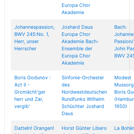
Europa Chor
Akademie
Johannespassion,
Joshard Daus
Bach:
BWV 245:No. 1,
Europa Chor
Johanne
Herr, unser
Akademie
Bach-
Passion/
Herrscher
Ensemble der
John Pas
Europa Chor
BWV 24
Akademie
Boris Godunov :
Sinfonie-Orchester
Modest
Act II -
des
Mussorg
Gromächt'ger
Nordwestdeutschen
Boris G
herr und Zar,
Rundfunks
Wilhelm
(Hambu
vergib'
Schüchter
Joshard
1950)
Daus
Datteln! Orangen!
Horst Günter
Libero
La Bohè