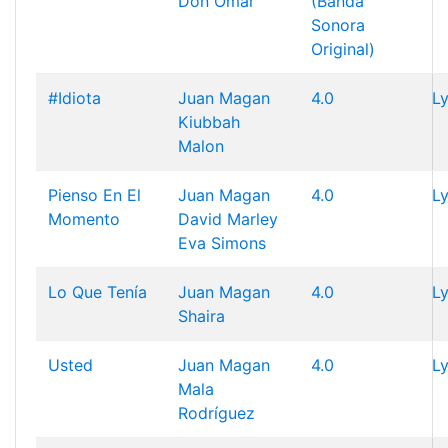
Don Omar
(Banda
Sonora
Original)
#Idiota
Juan Magan
4.0
Ly
Kiubbah
Malon
Pienso En El
Juan Magan
4.0
Ly
Momento
David Marley
Eva Simons
Lo Que Tenía
Juan Magan
4.0
Ly
Shaira
Usted
Juan Magan
4.0
Ly
Mala
Rodríguez