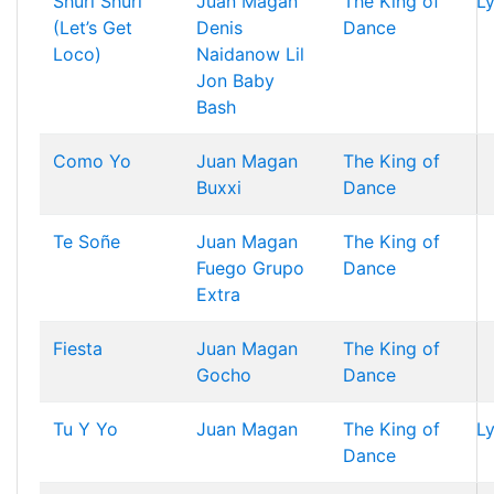
Shuri Shuri
Juan Magan
The King of
Ly
(Let’s Get
Denis
Dance
Loco)
Naidanow
Lil
Jon
Baby
Bash
Como Yo
Juan Magan
The King of
Buxxi
Dance
Te Soñe
Juan Magan
The King of
Fuego
Grupo
Dance
Extra
Fiesta
Juan Magan
The King of
Gocho
Dance
Tu Y Yo
Juan Magan
The King of
Ly
Dance