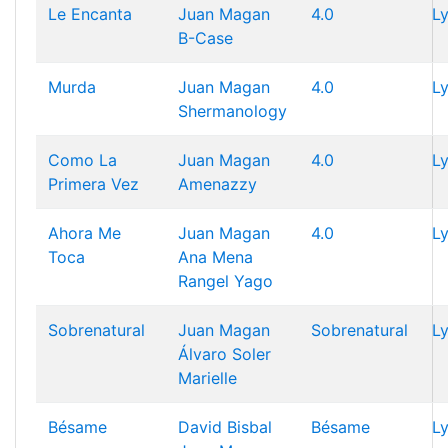
Le Encanta
Juan Magan
4.0
Ly
B-Case
Murda
Juan Magan
4.0
Ly
Shermanology
Como La
Juan Magan
4.0
Ly
Primera Vez
Amenazzy
Ahora Me
Juan Magan
4.0
Ly
Toca
Ana Mena
Rangel
Yago
Sobrenatural
Juan Magan
Sobrenatural
Ly
Álvaro Soler
Marielle
Bésame
David Bisbal
Bésame
Ly