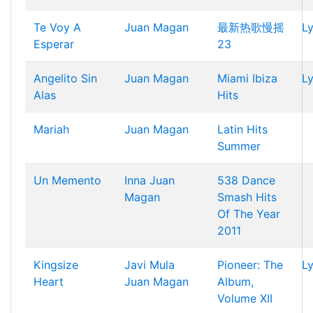
Te Voy A
Juan Magan
最新热歌慢摇
Ly
Esperar
23
Angelito Sin
Juan Magan
Miami Ibiza
Ly
Alas
Hits
Mariah
Juan Magan
Latin Hits
Summer
Un Memento
Inna
Juan
538 Dance
Magan
Smash Hits
Of The Year
2011
Kingsize
Javi Mula
Pioneer: The
Ly
Heart
Juan Magan
Album,
Volume XII