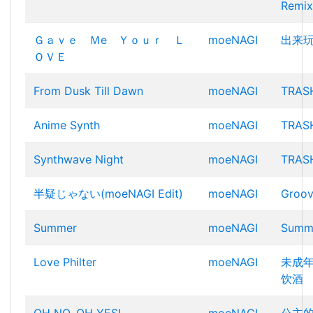
Remix
Ｇａｖｅ Ｍe Ｙｏｕｒ Ｌ
moeNAGI
出来
ＯＶＥ
From Dusk Till Dawn
moeNAGI
TRAS
Anime Synth
moeNAGI
TRAS
Synthwave Night
moeNAGI
TRAS
半疑じゃない(moeNAGI Edit)
moeNAGI
Groov
Summer
moeNAGI
Summ
Love Philter
moeNAGI
未成
饮酒