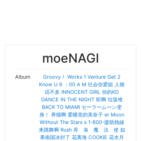
moeNAGI
Album
Groovy！
Works 1
Venture
Get 2
Know U
6 ：00 A M
社会你爱姐 人狠
话不多
INNOCENT GIRL
你的KD
DANCE IN THE NIGHT
听啊
垃圾堆
BACK TO MIAMI
セーラームーン变
身！
养猫啊
爱睡觉的美奈子
er
Moon
Without The Stars
s
1-800-援助熱線
来跳舞啊
Rush
库 洛 魔 法 使
如
果南国冰封了
花离海
COOKIE
花水月