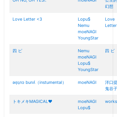
OH NO, OH YES!.
moeNAGI
公主
幻想
Love Letter <3
Lopu$
Love
Nemu
Lette
moeNAGI
YoungStar
四 ピ
Nemu
四 ピ
moeNAGI
Lopu$
YoungStar
ǝıןıʇnɔ bunʎ（instumental）
moeNAGI
洋口
鬼谷
トキメキMAGICAL❤
moeNAGI
works
Lopu$