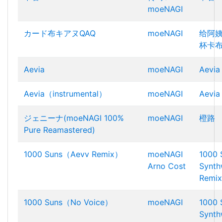
moeNAGI
カード布キアヌQAQ
moeNAGI
给阿
杯卡
Aevia
moeNAGI
Aevia
Aevia（instrumental）
moeNAGI
Aevia
ジェニーナ(moeNAGI 100%
moeNAGI
橙路
Pure Reamastered)
1000 Suns（Aevv Remix）
moeNAGI
1000 
Arno Cost
Synt
Remix
1000 Suns（No Voice）
moeNAGI
1000 
Synt