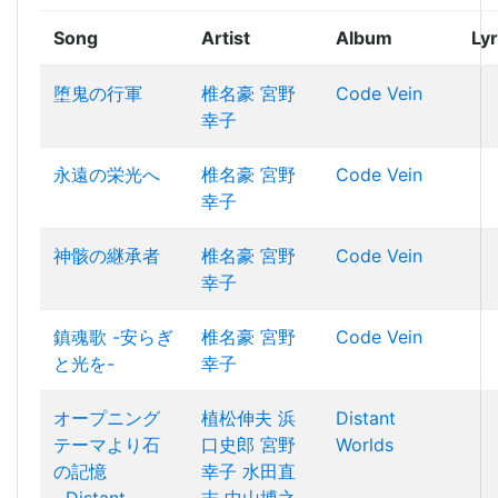
Song
Artist
Album
Lyr
堕鬼の行軍
椎名豪
宮野
Code Vein
幸子
永遠の栄光へ
椎名豪
宮野
Code Vein
幸子
神骸の継承者
椎名豪
宮野
Code Vein
幸子
鎮魂歌 -安らぎ
椎名豪
宮野
Code Vein
と光を-
幸子
オープニング
植松伸夫
浜
Distant
テーマより石
口史郎
宮野
Worlds
の記憶
幸子
水田直