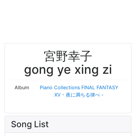
宮野幸子
gong ye xing zi
Album
Piano Collections FINAL FANTASY
XV - 夜に満ちる律べ -
Song List