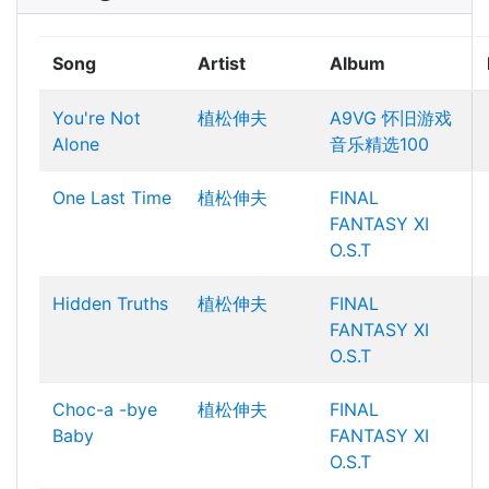
Song
Artist
Album
You're Not
植松伸夫
A9VG 怀旧游戏
Alone
音乐精选100
One Last Time
植松伸夫
FINAL
FANTASY XI
O.S.T
Hidden Truths
植松伸夫
FINAL
FANTASY XI
O.S.T
Choc-a -bye
植松伸夫
FINAL
Baby
FANTASY XI
O.S.T