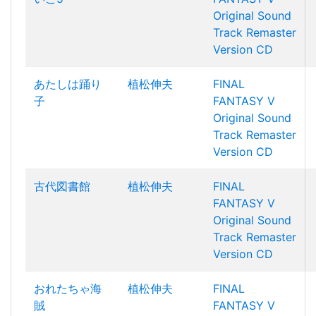
Original Sound
Track Remaster
Version CD
あたしは踊り
植松伸夫
FINAL
子
FANTASY V
Original Sound
Track Remaster
Version CD
古代図書館
植松伸夫
FINAL
FANTASY V
Original Sound
Track Remaster
Version CD
おれたちゃ海
植松伸夫
FINAL
賊
FANTASY V