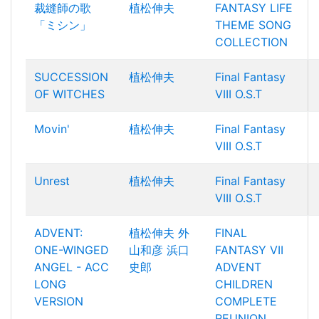
裁縫師の歌
植松伸夫
FANTASY LIFE
「ミシン」
THEME SONG
COLLECTION
SUCCESSION
植松伸夫
Final Fantasy
OF WITCHES
VIII O.S.T
Movin'
植松伸夫
Final Fantasy
VIII O.S.T
Unrest
植松伸夫
Final Fantasy
VIII O.S.T
ADVENT:
植松伸夫
外
FINAL
ONE-WINGED
山和彦
浜口
FANTASY VII
ANGEL - ACC
史郎
ADVENT
LONG
CHILDREN
VERSION
COMPLETE
REUNION