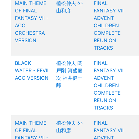
MAIN THEME
植松伸夫
外
FINAL
OF FINAL
山和彦
FANTASY VII
FANTASY VII -
ADVENT
ACC
CHILDREN
ORCHESTRA
COMPLETE
VERSION
REUNION
TRACKS
BLACK
植松伸夫
関
FINAL
WATER - FFVII
戸剛
河盛慶
FANTASY VII
ACC VERSION
次
福井健一
ADVENT
郎
CHILDREN
COMPLETE
REUNION
TRACKS
MAIN THEME
植松伸夫
外
FINAL
OF FINAL
山和彦
FANTASY VII
FANTASY VII -
ADVENT