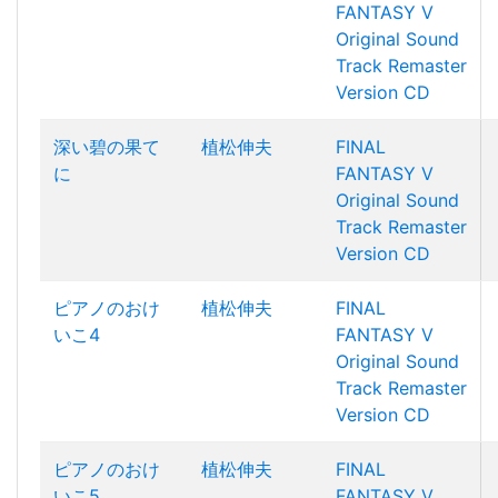
FANTASY V
Original Sound
Track Remaster
Version CD
深い碧の果て
植松伸夫
FINAL
に
FANTASY V
Original Sound
Track Remaster
Version CD
ピアノのおけ
植松伸夫
FINAL
いこ4
FANTASY V
Original Sound
Track Remaster
Version CD
ピアノのおけ
植松伸夫
FINAL
いこ5
FANTASY V