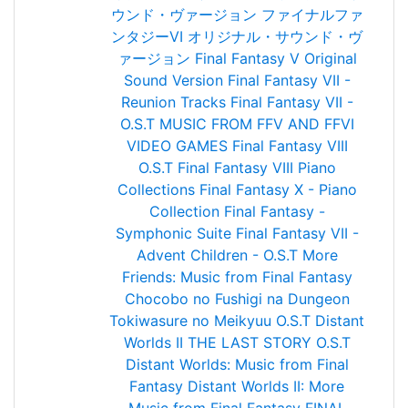
ウンド・ヴァージョン
ファイナルファ
ンタジーVI オリジナル・サウンド・ヴ
ァージョン
Final Fantasy V Original
Sound Version
Final Fantasy VII -
Reunion Tracks
Final Fantasy VII -
O.S.T
MUSIC FROM FFV AND FFVI
VIDEO GAMES
Final Fantasy VIII
O.S.T
Final Fantasy VIII Piano
Collections
Final Fantasy X - Piano
Collection
Final Fantasy -
Symphonic Suite
Final Fantasy VII -
Advent Children - O.S.T
More
Friends: Music from Final Fantasy
Chocobo no Fushigi na Dungeon
Tokiwasure no Meikyuu O.S.T
Distant
Worlds II
THE LAST STORY O.S.T
Distant Worlds: Music from Final
Fantasy
Distant Worlds II: More