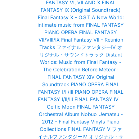
FANTASY VI, VII AND X
FINAL
FANTASY IX (Original Soundtrack)
Final Fantasy X - O.S.T
A New World:
intimate music from FINAL FANTASY
PIANO OPERA FINAL FANTASY
VII/VIII/IX
Final Fantasy VII - Reunion
Tracks
ファイナルファンタジーIV オ
リジナル・サウンドトラック
Distant
Worlds: Music from Final Fantasy -
The Celebration
Before Meteor :
FINAL FANTASY XIV Original
Soundtrack
PIANO OPERA FINAL
FANTASY I/II/III
PIANO OPERA FINAL
FANTASY I/II/III
FINAL FANTASY IV
Celtic Moon
FINAL FANTASY
Orchestral Album
Nobuo Uematsu -
2012 - Final Fantasy Vinyls
Piano
Collections FINAL FANTASY V
ファ
イナルファンタジーIV オリジナル・サ