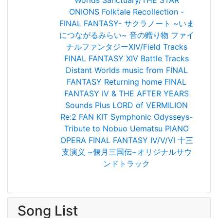
Worlds
Sanctuary/THE STAR
ONIONS
Folktale Recollection -
FINAL FANTASY-
サクラノート ~いま
につながるみらい~ 音の赠り物
ファイ
ナルファンタジーXIV/Field Tracks
FINAL FANTASY XIV Battle Tracks
Distant Worlds music from FINAL
FANTASY Returning home
FINAL
FANTASY IV & THE AFTER YEARS
Sounds Plus
LORD of VERMILION
Re:2 FAN KIT
Symphonic Odysseys-
Tribute to Nobuo Uematsu
PIANO
OPERA FINAL FANTASY IV/V/VI
十三
支演义 ~偃月三国伝~オリジナルサウ
ンドトラック
Song List