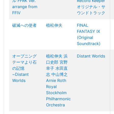
ル FFRK Ver.
Record Keeper
arrange from
オリジナル・サ
FFIV
ウンドトラック
破滅への使者
植松伸夫
FINAL
FANTASY IX
(Original
Soundtrack)
オープニング
植松伸夫
浜
Distant Worlds
テーマより石
口史郎
宮野
の記憶
幸子
水田直
~Distant
志
中山博之
Worlds
Arnie Roth
Royal
Stockholm
Philharmonic
Orchestra