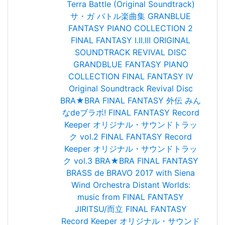
Terra Battle (Original Soundtrack)
サ・ガ バトル楽曲集
GRANBLUE
FANTASY PIANO COLLECTION 2
FINAL FANTASY I.II.III ORIGINAL
SOUNDTRACK REVIVAL DISC
GRANDBLUE FANTASY PIANO
COLLECTION
FINAL FANTASY IV
Original Soundtrack Revival Disc
BRA★BRA FINAL FANTASY 外伝 みん
なdeブラボ!
FINAL FANTASY Record
Keeper オリジナル・サウンドトラッ
ク vol.2
FINAL FANTASY Record
Keeper オリジナル・サウンドトラッ
ク vol.3
BRA★BRA FINAL FANTASY
BRASS de BRAVO 2017 with Siena
Wind Orchestra
Distant Worlds:
music from FINAL FANTASY
JIRITSU/而立
FINAL FANTASY
Record Keeper オリジナル・サウンド