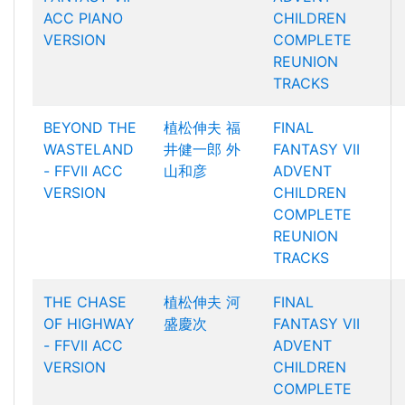
ACC PIANO
CHILDREN
VERSION
COMPLETE
REUNION
TRACKS
BEYOND THE
植松伸夫
福
FINAL
WASTELAND
井健一郎
外
FANTASY VII
- FFVII ACC
山和彦
ADVENT
VERSION
CHILDREN
COMPLETE
REUNION
TRACKS
THE CHASE
植松伸夫
河
FINAL
OF HIGHWAY
盛慶次
FANTASY VII
- FFVII ACC
ADVENT
VERSION
CHILDREN
COMPLETE