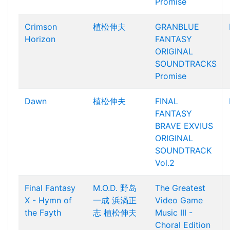
Promise
Crimson
植松伸夫
GRANBLUE
Horizon
FANTASY
ORIGINAL
SOUNDTRACKS
Promise
Dawn
植松伸夫
FINAL
FANTASY
BRAVE EXVIUS
ORIGINAL
SOUNDTRACK
Vol.2
Final Fantasy
M.O.D.
野岛
The Greatest
X - Hymn of
一成
浜渦正
Video Game
the Fayth
志
植松伸夫
Music III -
Choral Edition