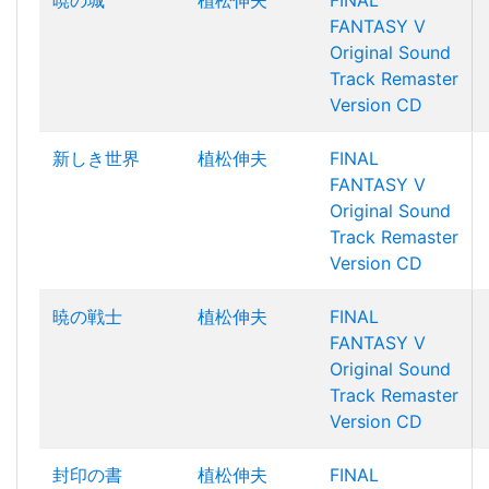
暁の城
植松伸夫
FINAL
FANTASY V
Original Sound
Track Remaster
Version CD
新しき世界
植松伸夫
FINAL
FANTASY V
Original Sound
Track Remaster
Version CD
暁の戦士
植松伸夫
FINAL
FANTASY V
Original Sound
Track Remaster
Version CD
封印の書
植松伸夫
FINAL