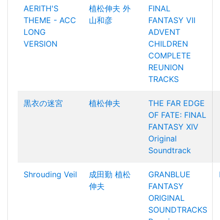
AERITH'S
植松伸夫
外
FINAL
THEME - ACC
山和彦
FANTASY VII
LONG
ADVENT
VERSION
CHILDREN
COMPLETE
REUNION
TRACKS
黒衣の迷宮
植松伸夫
THE FAR EDGE
OF FATE: FINAL
FANTASY XIV
Original
Soundtrack
Shrouding Veil
成田勤
植松
GRANBLUE
伸夫
FANTASY
ORIGINAL
SOUNDTRACKS