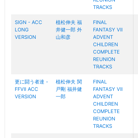
TRACKS
SIGN - ACC
植松伸夫
福
FINAL
LONG
井健一郎
外
FANTASY VII
VERSION
山和彦
ADVENT
CHILDREN
COMPLETE
REUNION
TRACKS
更に闘う者達 -
植松伸夫
関
FINAL
FFVII ACC
戸剛
福井健
FANTASY VII
VERSION
一郎
ADVENT
CHILDREN
COMPLETE
REUNION
TRACKS