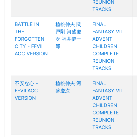
REUNION
TRACKS
BATTLE IN
植松伸夫
関
FINAL
THE
戸剛
河盛慶
FANTASY VII
FORGOTTEN
次
福井健一
ADVENT
CITY - FFVII
郎
CHILDREN
ACC VERSION
COMPLETE
REUNION
TRACKS
不安な心 -
植松伸夫
河
FINAL
FFVII ACC
盛慶次
FANTASY VII
VERSION
ADVENT
CHILDREN
COMPLETE
REUNION
TRACKS