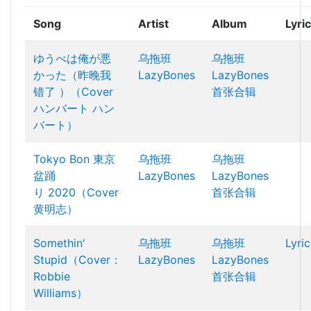
Song
Artist
Album
Lyri
ゆうべは俺が悪
乌拖班
乌拖班
かった（昨晚我
LazyBones
LazyBones
错了 ）（Cover
首张合辑
ハンバート ハン
バート）
Tokyo Bon 東京
乌拖班
乌拖班
盆踊
LazyBones
LazyBones
り 2020（Cover
首张合辑
黄明志）
Somethin'
乌拖班
乌拖班
Lyric
Stupid（Cover：
LazyBones
LazyBones
Robbie
首张合辑
Williams）