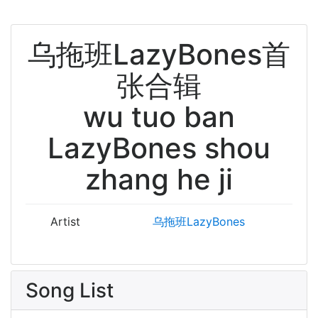
乌拖班LazyBones首
张合辑
wu tuo ban
LazyBones shou
zhang he ji
Artist
乌拖班LazyBones
Song List