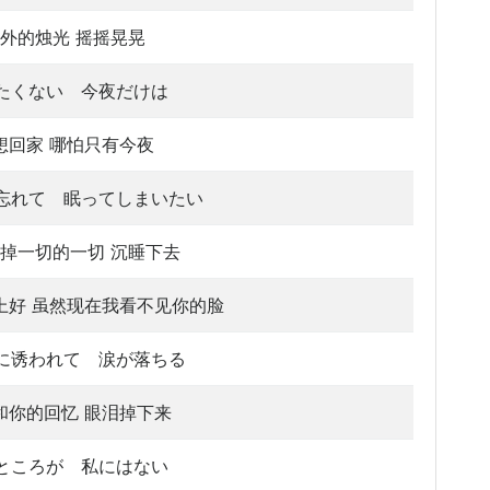
外的烛光 摇摇晃晃
たくない 今夜だけは
想回家 哪怕只有今夜
忘れて 眠ってしまいたい
掉一切的一切 沉睡下去
上好 虽然现在我看不见你的脸
に诱われて 涙が落ちる
和你的回忆 眼泪掉下来
ところが 私にはない