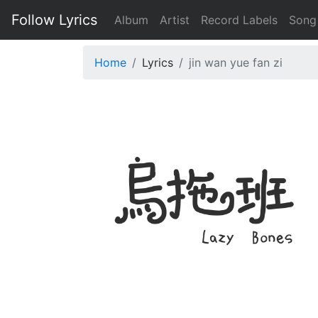
Follow Lyrics
Album
Artist
Record Labels
Song
Home
Lyrics
jin wan yue fan zi