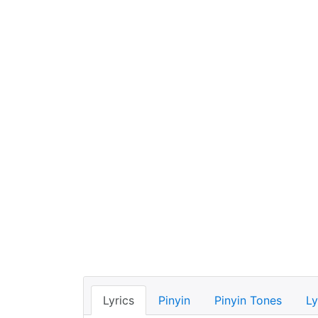
Lyrics
Pinyin
Pinyin Tones
Ly