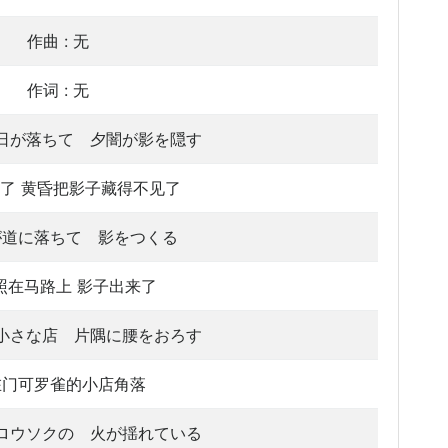
作曲 : 无
作词 : 无
日が落ちて 夕闇が影を隠す
了 黄昏把影子藏得不见了
が道に落ちて 影をつくる
照在马路上 影子出来了
小さな店 片隅に腰をおろす
在门可罗雀的小店角落
ロウソクの 火が揺れている