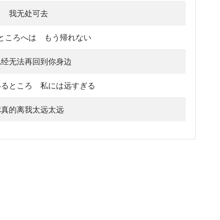
我无处可去
ところへは もう帰れない
已经无法再回到你身边
いるところ 私には远すぎる
你真的离我太远太远