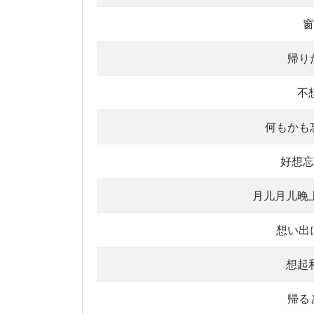
窗
帰り
不
何もかも
好想忘
月儿月儿晚
想い出
想起
帰る