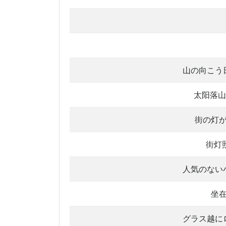
山の向こう
太阳落山
街の灯
街灯
人気のない
坐
グラス越に