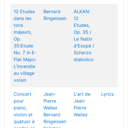
12 Etudes
Bernard
ALKAN:
dans les
Ringeissen
12
tons
Etudes,
majeurs,
Op. 35 /
Op.
Le festin
35:Etude
d'Esope /
No. 7 in E-
Scherzo
Flat Major.
diabolico
L'incendie
au village
voisin
Concert
Jean-
L'art de
Lyrics
pour
Pierre
Jean-
piano,
Wallez
Pierre
violon et
Bernard
Wallez
quatuor à
Ringeissen