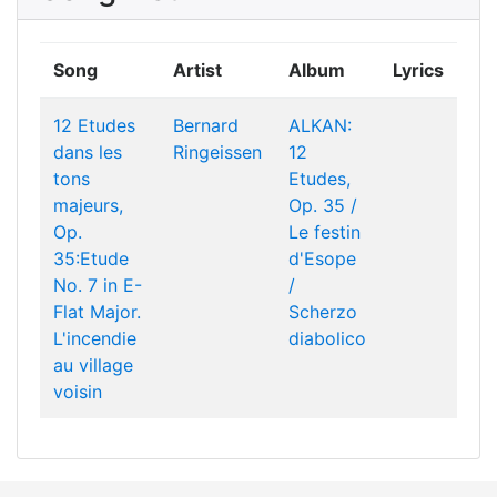
Song
Artist
Album
Lyrics
12 Etudes
Bernard
ALKAN:
dans les
Ringeissen
12
tons
Etudes,
majeurs,
Op. 35 /
Op.
Le festin
35:Etude
d'Esope
No. 7 in E-
/
Flat Major.
Scherzo
L'incendie
diabolico
au village
voisin