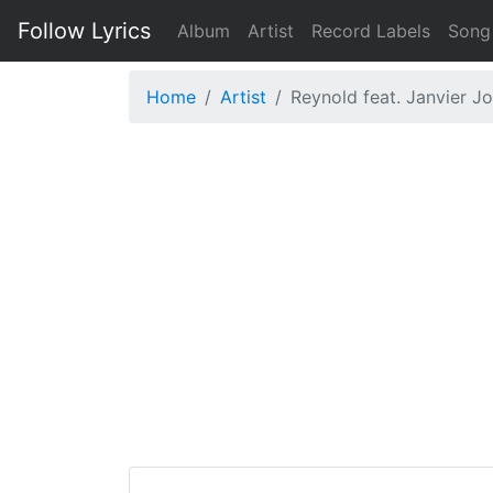
Follow Lyrics
Album
Artist
Record Labels
Song
Home
Artist
Reynold feat. Janvier J