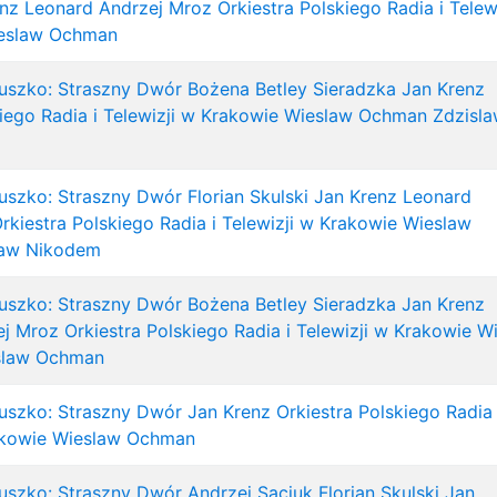
enz
Leonard Andrzej Mroz
Orkiestra Polskiego Radia i Telewi
eslaw Ochman
uszko: Straszny Dwór
Bożena Betley Sieradzka
Jan Krenz
iego Radia i Telewizji w Krakowie
Wieslaw Ochman
Zdzisl
uszko: Straszny Dwór
Florian Skulski
Jan Krenz
Leonard
rkiestra Polskiego Radia i Telewizji w Krakowie
Wieslaw
law Nikodem
uszko: Straszny Dwór
Bożena Betley Sieradzka
Jan Krenz
ej Mroz
Orkiestra Polskiego Radia i Telewizji w Krakowie
Wi
slaw Ochman
uszko: Straszny Dwór
Jan Krenz
Orkiestra Polskiego Radia 
akowie
Wieslaw Ochman
uszko: Straszny Dwór
Andrzej Saciuk
Florian Skulski
Jan