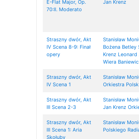
E-Flat Major, Op.
Jan Krenz
70:II. Moderato
Straszny dwór, Akt
Stanisław Moni
IV Scena 8-9: Finał
Bożena Betley 
opery
Krenz
Leonard 
Wiera Baniewic
Straszny dwór, Akt
Stanisław Moni
IV Scena 1
Orkiestra Polsk
Straszny dwór, Akt
Stanisław Moni
III Scena 2-3
Jan Krenz
Orki
Straszny dwór, Akt
Stanisław Moni
III Scena 1: Aria
Polskiego Radia
Skołuby