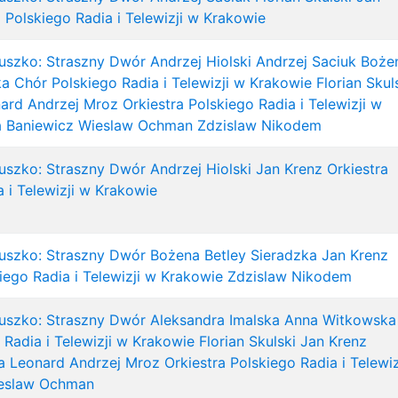
a Polskiego Radia i Telewizji w Krakowie
uszko: Straszny Dwór
Andrzej Hiolski
Andrzej Saciuk
Boże
ka
Chór Polskiego Radia i Telewizji w Krakowie
Florian Skul
ard Andrzej Mroz
Orkiestra Polskiego Radia i Telewizji w
a Baniewicz
Wieslaw Ochman
Zdzislaw Nikodem
uszko: Straszny Dwór
Andrzej Hiolski
Jan Krenz
Orkiestra
 i Telewizji w Krakowie
uszko: Straszny Dwór
Bożena Betley Sieradzka
Jan Krenz
iego Radia i Telewizji w Krakowie
Zdzislaw Nikodem
uszko: Straszny Dwór
Aleksandra Imalska
Anna Witkowska
 Radia i Telewizji w Krakowie
Florian Skulski
Jan Krenz
a
Leonard Andrzej Mroz
Orkiestra Polskiego Radia i Telewiz
eslaw Ochman