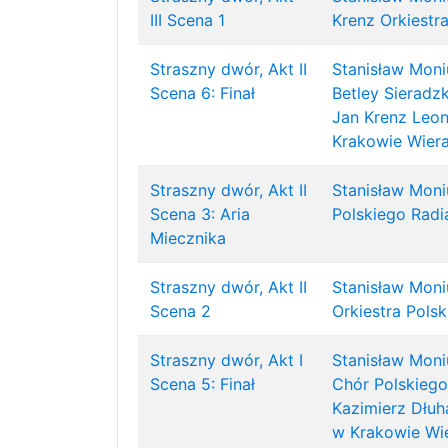
III Scena 1
Krenz
Orkiestr
Straszny dwór, Akt II
Stanisław Moni
Scena 6: Finał
Betley Sieradz
Jan Krenz
Leon
Krakowie
Wier
Straszny dwór, Akt II
Stanisław Moni
Scena 3: Aria
Polskiego Radia
Miecznika
Straszny dwór, Akt II
Stanisław Moni
Scena 2
Orkiestra Polsk
Straszny dwór, Akt I
Stanisław Moni
Scena 5: Finał
Chór Polskiego
Kazimierz Dłuh
w Krakowie
Wi