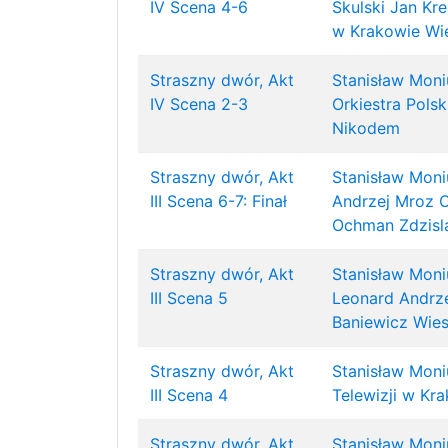
IV Scena 4-6
Skulski
Jan Kr
w Krakowie
Wi
Straszny dwór, Akt
Stanisław Moni
IV Scena 2-3
Orkiestra Polsk
Nikodem
Straszny dwór, Akt
Stanisław Moni
III Scena 6-7: Finał
Andrzej Mroz
O
Ochman
Zdzis
Straszny dwór, Akt
Stanisław Moni
III Scena 5
Leonard Andrz
Baniewicz
Wie
Straszny dwór, Akt
Stanisław Moni
III Scena 4
Telewizji w Kr
Straszny dwór, Akt
Stanisław Moni