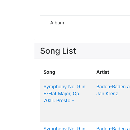
Album
Song List
Song
Artist
Symphony No. 9 in
Baden-Baden a
E-Flat Major, Op.
Jan Krenz
70:III. Presto -
Symphony No. 9 in
Baden-Baden a