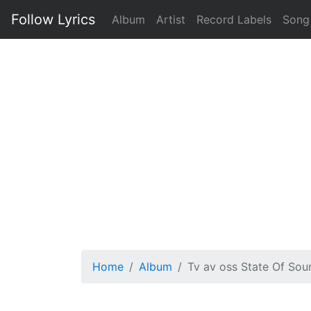
Follow Lyrics
Album
Artist
Record Labels
Song
Home
Album
Tv av oss State Of So