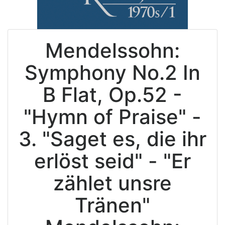
Mendelssohn:
Symphony No.2 In
B Flat, Op.52 -
"Hymn of Praise" -
3. "Saget es, die ihr
erlöst seid" - "Er
zählet unsre
Tränen"