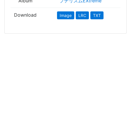
Album
プチリズムEXtreme
Download
Image
LRC
TXT