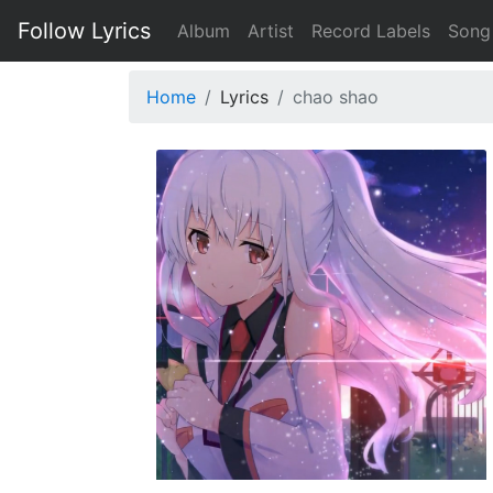
Follow Lyrics
Album
Artist
Record Labels
Song
Home
Lyrics
chao shao