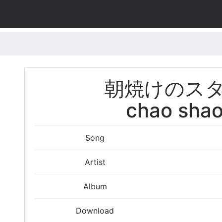
朝焼けのス
chao shao
Song
Artist
Album
Download