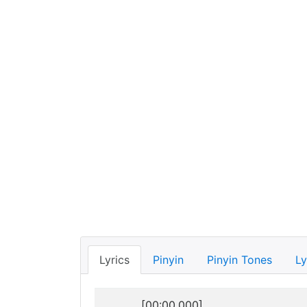
Lyrics
Pinyin
Pinyin Tones
Ly
[00:00.000]