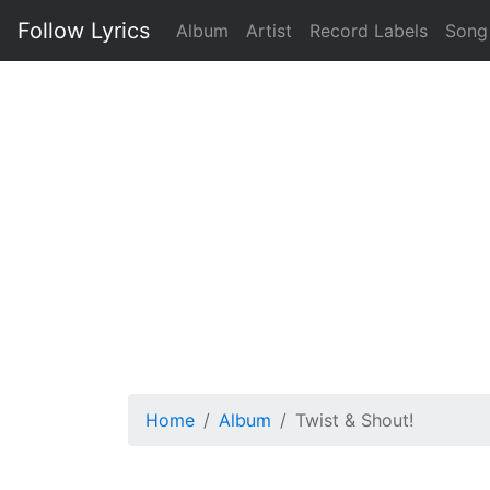
Follow Lyrics
Album
Artist
Record Labels
Song
Home
Album
Twist & Shout!