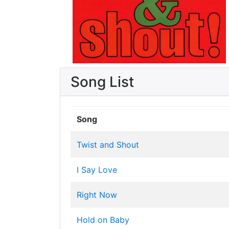
Song List
Song
Twist and Shout
I Say Love
Right Now
Hold on Baby